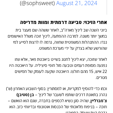
(@sophsweet)
August 21, 2024
אחרי הזיכוי: טביעה דרמתית ומוות מדריסה
ביוני השנה שב לינץ' מארה"ב, לאחר ששהה שם מעצר בית
במשך יותר משנה. למרבה ההפתעה, לינץ' זוכה משלל האישומים
נגדו. ההתנהלות המשפטית שחווה, גרמה לו לרצות לסייע למי
שהורשע שלא בצדק על ידי מערכת המשפט.
לאחר שזוכה, יצא לינץ' לחגוג בשייט ביאכטת פאר, אלא שזו
נפגעה מסופת רעמים וטבעה מול חופי סיציליה. על היאכטה היו
22 איש, 15 מהם חולצו. היאכטה שקעה לעומק של חמישים
מטרים.
וכמו כדי להוסיף למקריות, או למסתורין: בסוף השבוע האחרון (ש')
נהרג בתאונת דרכים שותפו לשעבר של לינץ' –
בן (סטיבן)
צ'מברליין
, שהיה סגן נשיא לכספים בחברה, שגם הוא הואשם –
וזוכה – בניפוח מלאכותי של הכנסות אוטונומי ובדיווחי כזב. הוא
נדרס בעת שעסק בספורט.