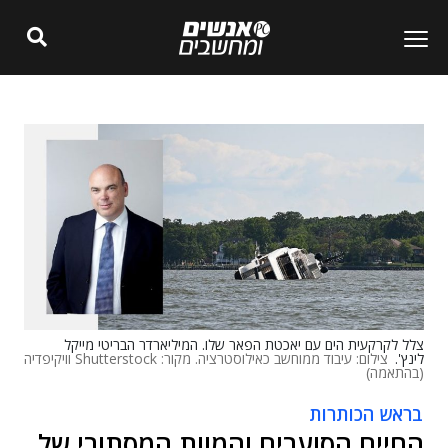
צלל לקרקעית הים עם יאכטת הפאר שלו. המיליארדר הבריטי מייקל
לינץ'.
צילום: עיבוד ממוחשב כאילוסטרציה. מקור: Shutterstock וויקיפדיה
(בהתאמה)
בראש הכותרות
החיים הסוערים והמוות המסתורי של