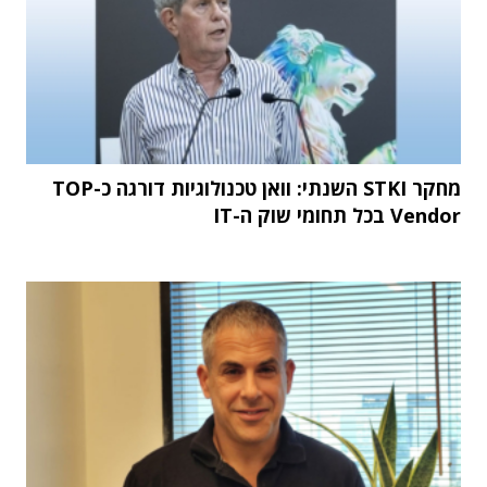
מחקר STKI השנתי: וואן טכנולוגיות דורגה כ-TOP
Vendor בכל תחומי שוק ה-IT