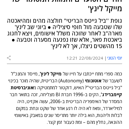
מייקל לינץ'
גופת ''ביל גייטס הבריטי" חולצה מהים ומהיאכטה
שלו שטבעה מול חופי סיציליה ● ביוני שב לינץ'
מארה"ב לאחר שזוכה משלל אישומים, ויצא לחגוג
ביאכטת פאר, אלא שזו נפגעה מסערה וטבעה ●
15 מהשטים ניצלו, אך לא לינץ'
יוסי הטוני
22/08/2024 12:21
כמה ספרי מתח ייכתבו על חייו של
מייקל לינץ'
, מייסד והמנכ"ל
לשעבר של
אוטונומי
(Autonomy) הבריטית, שהיה מוכר בכינוי
"ביל גייטס הבריטי"? האיש, דוקטור למתמטיקה מ
אוניברסיטת
קיימברידג'
, הקים ב-1996 חברת BI מצליחה, זכה בתואר חבר
המסדר של האימפריה הבריטית ב-2006, עשה אקזיט, היה
למיליארדר, ומאז לא היה לו רגע אחד של שקט ונחת: במקום
לבלות וליהנות, הוא בילה יותר מתריסר שנים במאבק באישומי
ההונאה, נחלץ מהם – ומת כעבור זמן קצר.