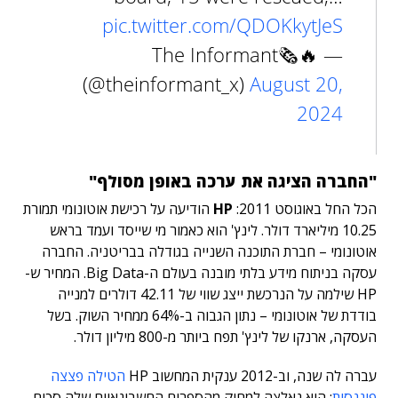
pic.twitter.com/QDOKkytJeS
— 🔥🗞The Informant
(@theinformant_x)
August 20,
2024
"החברה הציגה את ערכה באופן מסולף"
הכל החל באוגוסט 2011:
HP
הודיעה על רכישת אוטונומי תמורת
10.25 מיליארד דולר. לינץ' הוא כאמור מי שייסד ועמד בראש
אוטונומי – חברת התוכנה השנייה בגודלה בבריטניה. החברה
עסקה בניתוח מידע בלתי מובנה בעולם ה-Big Data. המחיר ש-
HP שילמה על הנרכשת ייצג שווי של 42.11 דולרים למנייה
בודדת של אוטונומי – נתון הגבוה ב-64% ממחיר השוק. בשל
העסקה, ארנקו של לינץ' תפח ביותר מ-800 מיליון דולר.
עברה לה שנה, וב-2012 ענקית המחשוב HP
הטילה פצצה
פיננסית
: היא נאלצה למחוק מהספרים החשבונאיים שלה סכום