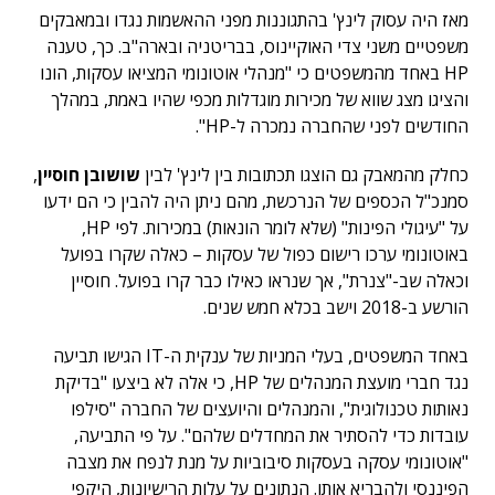
מאז היה עסוק לינץ' בהתגוננות מפני ההאשמות נגדו ובמאבקים
משפטיים משני צדי האוקיינוס, בבריטניה ובארה"ב. כך, טענה
HP באחד מהמשפטים כי "מנהלי אוטונומי המציאו עסקות, הונו
והציגו מצג שווא של מכירות מוגדלות מכפי שהיו באמת, במהלך
החודשים לפני שהחברה נמכרה ל-HP".
כחלק מהמאבק גם הוצגו תכתובות בין לינץ' לבין
שושובן חוסיין
,
סמנכ"ל הכספים של הנרכשת, מהם ניתן היה להבין כי הם ידעו
על "עיגולי הפינות" (שלא לומר הונאות) במכירות. לפי HP,
באוטונומי ערכו רישום כפול של עסקות – כאלה שקרו בפועל
וכאלה שב-"צנרת", אך שנראו כאילו כבר קרו בפועל. חוסיין
הורשע ב-2018 וישב בכלא חמש שנים.
באחד המשפטים, בעלי המניות של ענקית ה-IT הגישו תביעה
נגד חברי מועצת המנהלים של HP, כי אלה לא ביצעו "בדיקת
נאותות טכנולוגית", והמנהלים והיועצים של החברה "סילפו
עובדות כדי להסתיר את המחדלים שלהם". על פי התביעה,
"אוטונומי עסקה בעסקות סיבוביות על מנת לנפח את מצבה
הפיננסי ולהבריא אותו. הנתונים על עלות הרישיונות, היקפי