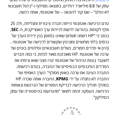
עתק של 8.8 מיליארד דולרים, כתוצאה מסילוף ו-"ניהול חשבונאי
לא הולם" – שם קוד להונאה – של אוטונומי, אותה רכשה.
טרם הרכישה אוטונומי הייתה חברה ציבורית ומצליחה, ולה 25
אלף לקוחות. בהודעה לרשות לניירות ערך האמריקנית, ה-
SEC
,
נכתב כי "HP רשמה תשלום שאינו במזומן בגין ירידת הערך של
נכסים בלתי מוחשיים ומוניטין שקשורים לרכישה של אוטונומי…
(היו) אי סדרים חמורים, כשלים חשבונאיים וסילופים בוטים של
ערכה של אוטונומי. HP מאוכזבת מאוד לגלות, כי כמה חברים
לשעבר בצוות הניהול של אוטונומי יצרו מצגי שווא וניפחו את
המדדים הפיננסיים הבסיסיים של החברה, בטרם רכישתה.
החברה הציגה את ערכה באופן מסולף". הערך האמיתי של
החברה לא נתגלה על ידי
KPMG
, החברה אותה שכרה HP
במהלך תהליך הרכישה לבדיקת הספרים של הנרכשת ונאותות
הרכישה. העסקה זכתה לתואר "מהגרועות בהיסטוריה של עמק
הסיליקון".