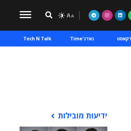
דקאסט
גאדג'Time
Tech N Talk
וכן פרסומי
תוכן פרסומי
וכן פרסומי
ידיעות מובילות