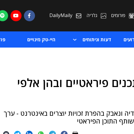
פורומים
גלריה
DailyMaily
ועים
דעות וניתוחים
היי-טק מינויים
פו
נים פיראטיים ובהן אלפי
ת
ת
דיה ונאבק בהפרת זכויות יוצרים באינטרנט - ערך
שותף התוכן הפיראטי