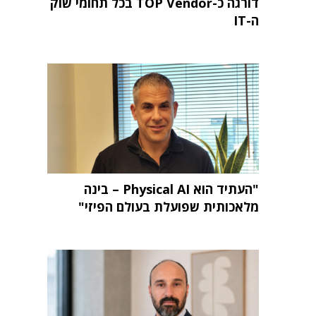
דורגה כ-TOP Vendor בכל תחומי שוק
ה-IT
"העתיד הוא Physical AI – בינה
מלאכותית שפועלת בעולם הפיזי"