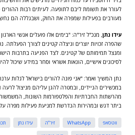
בזיר"ה הסבירו עד כמה הגילויים מדגישים את החשיבות
לעורר את תשומת ליבם לתופעה. לעיתים רבות ההורים כל
מעורבים בפעילות שמפרה את החוק, ושבגללה הם נחשפי
עידו נתן
, מנכ"ל זיר"ה: "בימים אלו פועלים אנשי הארג
שהפרה זכויות יוצרים וניצלה קטינים לצורך הפעלתה. נפ
ומנצל תמימותם של קטינים. לצד הפגיעה בתרבות היש
לסיכונים אישיים, הונאות אשראי וסחר במידע שיכול להיו
נתן המשיך ואמר: "אני פונה להורים בישראל לגלות ערנו
במכשירים הניידים, ובמטרה להגן עליהם מניצול לרעה ומ
מהרשתות החברתיות והפלטפורמות השונות, המשמשות כ
ביתר דגש ובמהירות הנדרשת למניעת פעילות מפרה על גבי
ווטסאפ
WhatsApp
זיר"ה
עידו נתן
תכנ