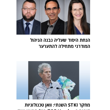
הנחת היסוד שעליה נבנה הניהול
המודרני מתחילה להתערער
מחקר STKI השנתי: וואן טכנולוגיות