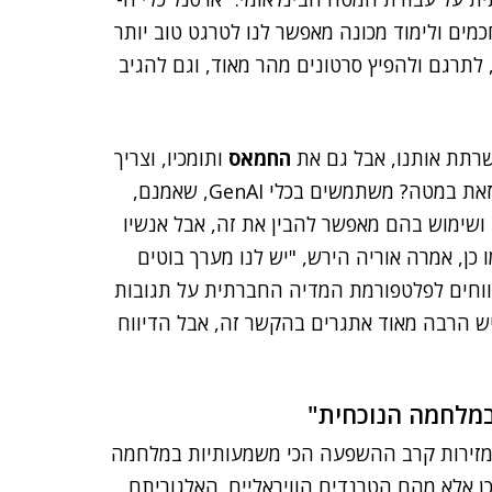
כמים ולימוד מכונה מאפשר לנו לטרגט טוב יותר
י AI מאפשרים לנו ליצור, לתרגם ולהפיץ סרטונים מהר מאוד, וגם להגיב
שרתת אותנו, אבל גם את
החמאס
ותומכיו, וצריך
לדעת איך להשתמש בה נכון למטרות שלנו". איך עושים זאת במטה? משתמשים בכלי GenAI, שאמנם,
 ושימוש בהם מאפשר להבין את זה, אבל אנשיו
כן, אמרה אוריה הירש, "יש לנו מערך בוטים
יווחים לפלטפורמת המדיה החברתית על תגובות
יש הרבה מאוד אתגרים בהקשר זה, אבל הדיווח
במלחמה הנוכחית"
מזירות קרב ההשפעה הכי משמעותיות במלחמה
ן אלא מהם הטרנדים הוויראליים. האלגוריתם