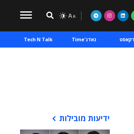
דקאסט
גאדג'Time
Tech N Talk
וכן פרסומי
תוכן פרסומי
וכן פרסומי
ידיעות מובילות