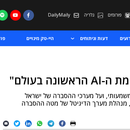
פורומים
גלריה
DailyMaily
ועים
דעות וניתוחים
היי-טק מינויים
פו
ה בעולם"
ת
וא מאוד משמעותי, ועל מערכי ההסברה של ישראל
ת
ש, מנהלת מערך הדיגיטל של מטה ההסברה