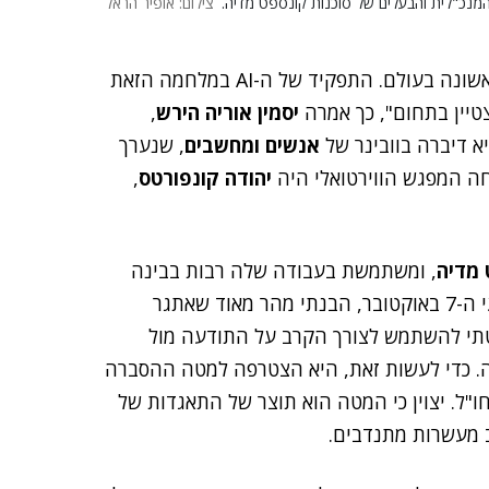
מנכ"לית והבעלים של סוכנות קונספט מדיה.
צילום: אופיר הראל
"המלחמה הנוכחית היא מלחמת הבינה המלאכותית הראשונה בעולם. התפקיד של ה-AI במלחמה הזאת
טיין בתחום", כך אמרה
יסמין אוריה הירש
,
יא דיברה בוובינר של
אנשים ומחשבים
, שנערך
ה המפגש הווירטואלי היה
יהודה קונפורטס
,
 מדיה
, ומשתמשת בעבודה שלה רבות בבינה
מלאכותית. "אחרי השוק הראשוני שנוצר כתוצאה מאירועי ה-7 באוקטובר, הבנתי מהר מאוד שאתגר
תי להשתמש לצורך הקרב על התודעה מול
ה. כדי לעשות זאת, היא הצטרפה למטה ההסברה
"ל. יצוין כי המטה הוא תוצר של התאגדות של
ב מעשרות מתנדבים.