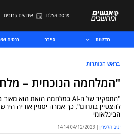
פרסם אצלנו
אירועים קרובים
חדשות
סייבר
כנסים ואיר
בראש הכותרות
"המלחמה הנוכחית – מלחמת ה-AI הראשונ
"התפקיד של ה-AI במלחמה הזאת ה
להצטיין בתחום", כך אמרה יסמין אוריה היר
הבינלאומי
יניב הלפרין
04/12/2023 14:14