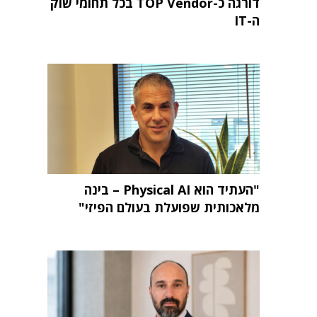
דורגה כ-TOP Vendor בכל תחומי שוק
ה-IT
"העתיד הוא Physical AI – בינה
מלאכותית שפועלת בעולם הפיזי"