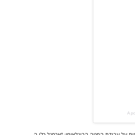
A p
 על עבודת המטה הבינלאומי: "ארסנל כלי ה-