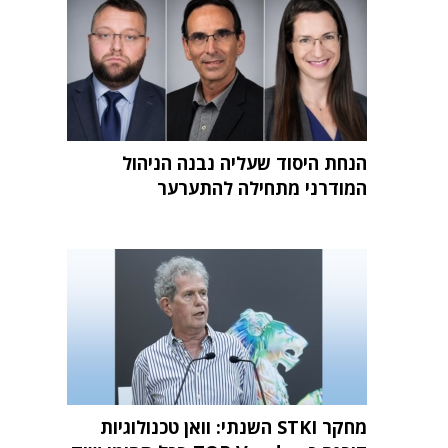
הנחת היסוד שעליה נבנה הניהול
המודרני מתחילה להתערער
מחקר STKI השנתי: וואן טכנולוגיות