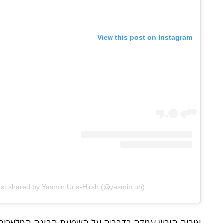
View this post on Instagram
ost shared by Yasmin Uria-Hirsh (@yasmin.uh)
אוריה הירש עמדה בדבריה על השפעת הבינה המלאכותית