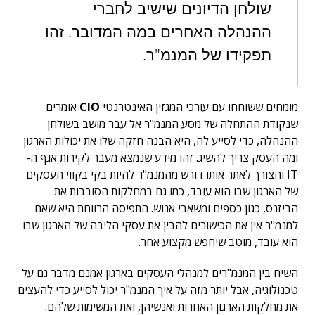
שולחן הדיונים שישיב לחברי
ההנהלה האחרים במה המדובר. זהו
תפקידו של המנמ"ר.
מומחים ששוחחו עם עורכי המגזין האינטרנטי
CIO
אומרים
שנקודת ההתחלה של מסע המנמ"ר אל עבר מושב בשולחן
ההנהלה, כדי לסייע לה, היא הבנה חזקה שלו את יכולות הארגון
ומה העסק צריך להשיג. זהו מידע שנמצא מעבר לקירות אגף ה-
IT והצורך לאתר אותו דורש מהמנמ"ר להיות בקי בקווי העסקים
של הארגון שבו הוא עובד, כמו גם במחלקות הסובבות את
הביזנס, כגון כספים ומשאבי אנוש. התפיסה הרווחת היא שאם
למנמ"ר אין את הכישורים להבין את עסקי הליבה של הארגון שבו
הוא עובד, מוטב שיחפש מקצוע אחר.
השיח בין המנמ"רים למנהלי העסקים בארגון אמנם מדבר גם על
טכנולוגיה, אבל יותר מזה על איך המנמ"ר יכול לסייע כדי להעצים
את מחלקות הארגון האחרות ואנשיהן, ואת המשימות שלהם.