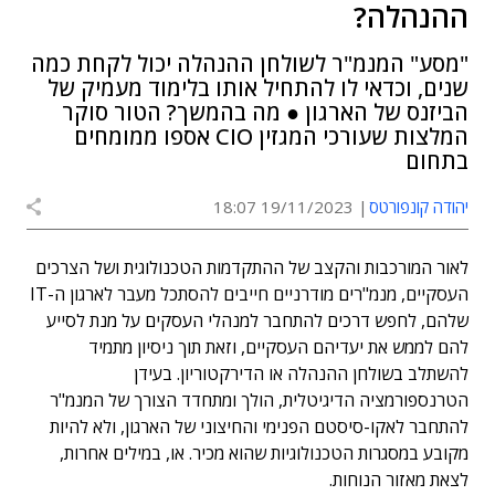
ההנהלה?
"מסע" המנמ"ר לשולחן ההנהלה יכול לקחת כמה
שנים, וכדאי לו להתחיל אותו בלימוד מעמיק של
הביזנס של הארגון ● מה בהמשך? הטור סוקר
המלצות שעורכי המגזין CIO אספו ממומחים
בתחום
יהודה קונפורטס
19/11/2023 18:07
לאור המורכבות והקצב של ההתקדמות הטכנולוגית ושל הצרכים
העסקיים, מנמ"רים מודרניים חייבים להסתכל מעבר לארגון ה-IT
שלהם, לחפש דרכים להתחבר למנהלי העסקים על מנת לסייע
להם לממש את יעדיהם העסקיים, וזאת תוך ניסיון מתמיד
להשתלב בשולחן ההנהלה או הדירקטוריון. בעידן
הטרנספורמציה הדיגיטלית, הולך ומתחדד הצורך של המנמ"ר
להתחבר לאקו-סיסטם הפנימי והחיצוני של הארגון, ולא להיות
מקובע במסגרות הטכנולוגיות שהוא מכיר. או, במילים אחרות,
לצאת מאזור הנוחות.