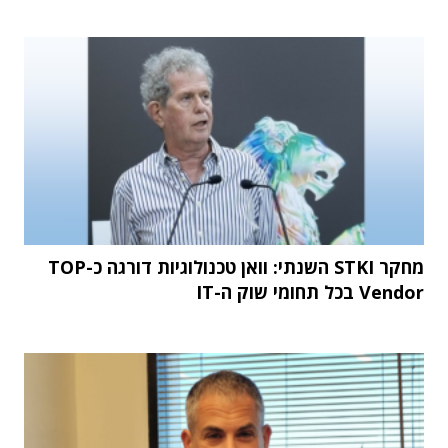
מחקר STKI השנתי: וואן טכנולוגיות דורגה כ-TOP
Vendor בכל תחומי שוק ה-IT