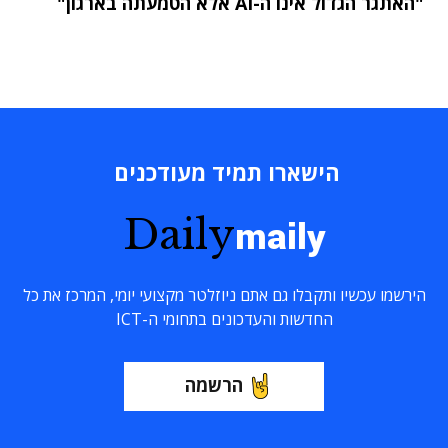
"האתגר הגדול אינו ה-AI אלא הטמעתה בארגון"
הישארו תמיד מעודכנים
Daily
maily
הירשמו עכשיו ותקבלו גם אתם ניוזלטר מקצועי יומי, המרכז את כל
החדשות והעדכונים בתחומי ה-ICT
הרשמה