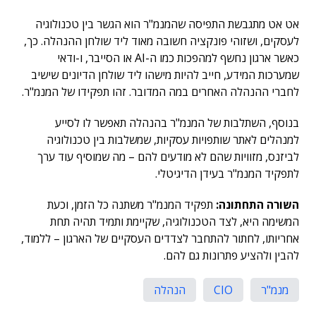
אט אט מתגבשת התפיסה שהמנמ"ר הוא הגשר בין טכנולוגיה
לעסקים, ושזוהי פונקציה חשובה מאוד ליד שולחן ההנהלה. כך,
כאשר ארגון נחשף למהפכות כמו ה-AI או הסייבר, ו-ודאי
שמערכות המידע, חייב להיות מישהו ליד שולחן הדיונים שישיב
לחברי ההנהלה האחרים במה המדובר. זהו תפקידו של המנמ"ר.
בנוסף, השתלבות של המנמ"ר בהנהלה תאפשר לו לסייע
למנהלים לאתר שותפויות עסקיות, שמשלבות בין טכנולוגיה
לביזנס, מזוויות שהם לא מודעים להם – מה שמוסיף עוד ערך
לתפקיד המנמ"ר בעידן הדיגיטלי.
השורה התחתונה:
תפקיד המנמ"ר משתנה כל הזמן, וכעת
המשימה היא, לצד הטכנולוגיה, שקיימת ותמיד תהיה תחת
אחריותו, לחתור להתחבר לצדדים העסקיים של הארגון – ללמוד,
להבין ולהציע פתרונות גם להם.
מנמ"ר
CIO
הנהלה