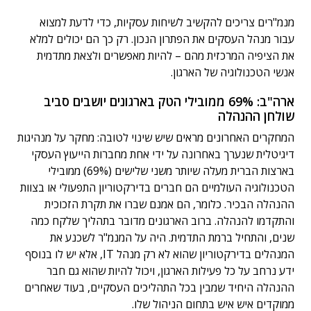
מנמ"רים צריכים להקשיב לשיחות עסקיות, כדי לדעת למצוא
עבור מנהל העסקים את הפתרון הנכון. רק כך הם יכולים למלא
את הציפיה המרכזית מהם – להיות מאפשרים ולצאת מתדמית
אנשי הטכנולוגיה של הארגון.
ארה"ב: 69% ממובילי הטק בארגונים יושבים סביב
שולחן ההנהלה
המחקרים האחרונים מראים שיש שינוי לטובה: מחקר על מנהיגות
דיגיטלית שנערך באחרונה על ידי אחת מחברות הייעוץ העסקי
בארצות הברית מעלה שיותר משני שלישים (69%) ממובילי
הטכנולוגיה העולמיים הם חברים בדירקטוריון התפעולי או בצוות
ההנהלה הבכיר. כלומר, הם אמנם שברו את תקרת הזכוכית
והתקדמו להנהלה. ברוב הארגונים מדובר בתהליך שלקח כמה
שנים, והתחיל ברמת התדמית. היה על המנמ"ר לשכנע את
המנהלים בדירקטוריון שהוא לא רק מנהל IT, אלא יש לו בנוסף
ידע נרחב על כל פעילות הארגון, ויכול להיות שהוא גם חבר
ההנהלה היחיד שמבין בכל התהליכים העסקיים, בעוד שאחרים
ממוקדים איש איש בתחום הניהול שלו.