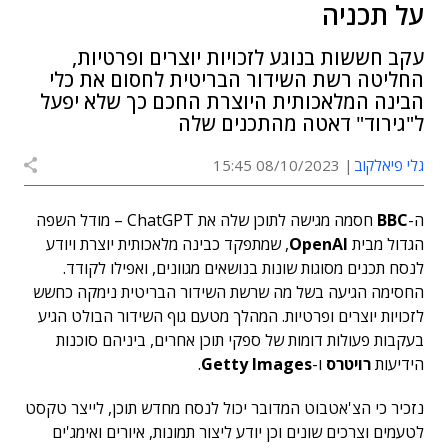
על תכניה
עקב חששות בנוגע לזכויות יוצרים ופרטיות,
החליטה רשת השידור הבריטית לחסום את כלי
הבינה המלאכותית היוצרת החכם כך שלא יפעל
ל"גירוד" דאטה מהתכנים שלה
גלי פיאלקוב
08/10/2023 15:45
ה-
BBC
חסמה מגישה לתוכן שלה את ChatGPT – מודל השפה
הגדול מבית
OpenAI
, שמתפקד כבינה מלאכותית יוצרת ויודע
לנסח תכנים מסוגות שונות בנושאים מגוונים, ואפילו לקודד.
החסימה הגיעה בשל מה שרשת השידור הבריטית נימקה כחשש
לזכויות יוצרים ופרטיות. המהלך מטעם גוף השידור הבולט הגיע
בעקבות פעולות דומות של ספקי תוכן אחרים, ביניהם סוכנות
הידיעות
רויטרס
ו-
Images
Getty
.
נזכיר כי הצ'אטבוט המדובר יכול לנסח מחדש תוכן, לייצר טקסט
לטעמים וצרכים שונים וכן יודע ליצור תמונות, איורים ואימג'ים