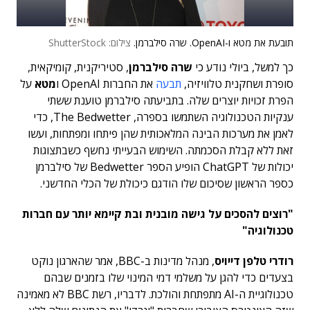
תובעת את מטא ו-OpenAI. שרה סילברמן.
צילום: ShutterStock
כך למשל, ביולי נודע כי
שרה סילברמן
, סטיריקנית, קומיקאית,
סופרת ושחקנית טלוויזיה,
תבעה
את החברות OpenAI ו
מטא
על
הפרת זכויות יוצרים שלה. בתביעתה סילברמן טוענת ששתי
ענקיות הטכנולוגיה השתמשו בספרה, The Bedwetter, כדי
לאמן את מערכות הבינה המלאכותית שהן פיתחו ומפתחות, ועשו
זאת ללא קבלת הסכמתה. השימוש הבעייתי נחשף כשבתצוגות
יכולות של ChatGPT הופיע הספר Bedwetter של סילברמן
כספר הראשון שסיכום שלו הודגם כיכולת של הכלי החדשני.
"רוצים להסכים על גישה מובנית ובת קיימא יותר עם חברות
טכנולוגיה"
רודרי טלפן דייויס
, מנהל מדינות ב-BBC, אמר שהארגון נוקט
בצעדים כדי להגן על משלמי דמי המינוי שלו בזמנים שבהם
טכנולוגיית ה-AI מתפתחת והולכת. לדבריו, רשת BBC לא מאמינה