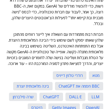
שזה האינטרס הציבורי שחברות "יגרדו" את הנתונים שלה ללא
רשות, כדי להכשיר מודלים של GenAI. במקום זאת, ה-BBC
רוצה, כך אמר, לעבוד עם חברות טכנולוגיה, כדי לבסס "גישה
מובנית ובת קיימא יותר" לפעילות הצ'אטבוטים היוצרים שלהן,
ובכלל.
חברות רבות מתמודדות עם השאלה איך לייצר רווחים מהתוכן
שלהן שאותו יספקו לשם שימוש בידי הבינה המלאכותית היוצרת.
אבל כמו התפתחות האינטרנט, השליטה בשימוש בבינה
מלאכותית מתגלה כקשה. אופייה של טכנולוגיית ה-GenAI מקשה
על הטלת מגבלות ושליטה בגישה שלה לחומרים המוגנים בזכויות
יוצרים, והדרך למציאת פתרון לסוגיה המורכבת הזו – עוד ארוכה.
מטא
רודרי טלפן דייויס
BBC חסמה את ChatGPT
בינה מלאכותית יוצרת
LLM
DALL·E
ChatGPT
שרה סילברמן
OpenAI
Getty Images
רויטרס