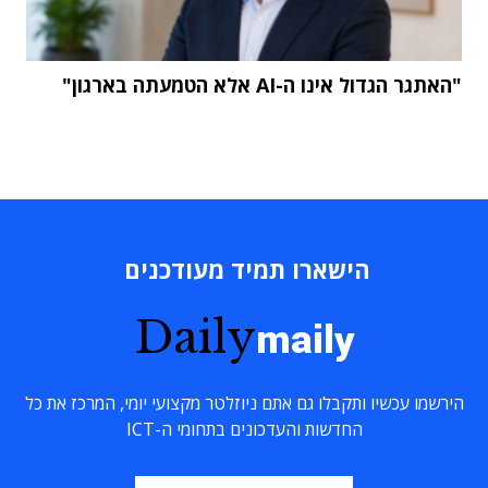
"האתגר הגדול אינו ה-AI אלא הטמעתה בארגון"
הישארו תמיד מעודכנים
Daily
maily
הירשמו עכשיו ותקבלו גם אתם ניוזלטר מקצועי יומי, המרכז את כל
החדשות והעדכונים בתחומי ה-ICT