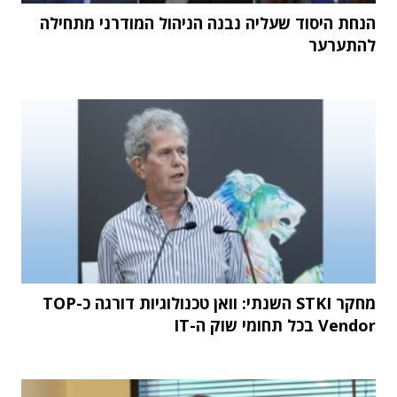
הנחת היסוד שעליה נבנה הניהול המודרני מתחילה
להתערער
מחקר STKI השנתי: וואן טכנולוגיות דורגה כ-TOP
Vendor בכל תחומי שוק ה-IT