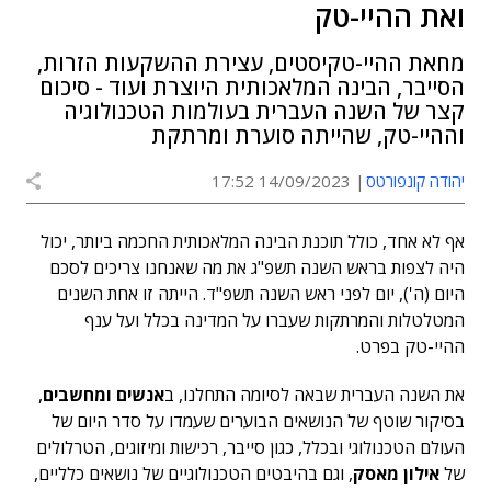
ואת ההיי-טק
מחאת ההיי-טקיסטים, עצירת ההשקעות הזרות,
הסייבר, הבינה המלאכותית היוצרת ועוד - סיכום
קצר של השנה העברית בעולמות הטכנולוגיה
וההיי-טק, שהייתה סוערת ומרתקת
יהודה קונפורטס
14/09/2023 17:52
אף לא אחד, כולל תוכנת הבינה המלאכותית החכמה ביותר, יכול
היה לצפות בראש השנה תשפ"ג את מה שאנחנו צריכים לסכם
היום (ה'), יום לפני ראש השנה תשפ"ד. הייתה זו אחת השנים
המטלטלות והמרתקות שעברו על המדינה בכלל ועל ענף
ההיי-טק בפרט.
את השנה העברית שבאה לסיומה התחלנו, ב
אנשים ומחשבים
,
בסיקור שוטף של הנושאים הבוערים שעמדו על סדר היום של
העולם הטכנולוגי ובכלל, כגון סייבר, רכישות ומיזוגים, הטרלולים
של
אילון מאסק
, וגם בהיבטים הטכנולוגיים של נושאים כלליים,