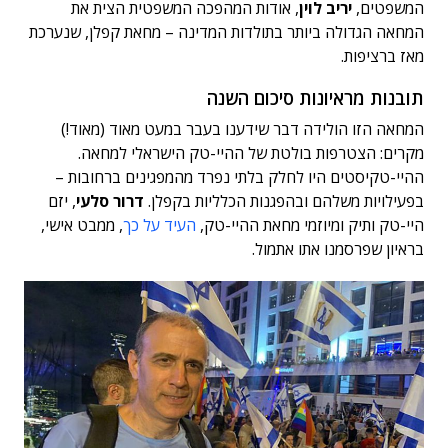
המשפטים,
יריב לוין
, אודות המהפכה המשפטית הצית את
המחאה הגדולה ביותר בתולדות המדינה – מחאת קפלן, שנערכת
מאז ברציפות.
תובנות מראיונות סיכום השנה
המחאה הזו הולידה דבר שידענו בעבר במעט מאוד (מאוד!)
מקרים: הצטרפות בולטת של ההיי-טק הישראלי למחאה.
ההיי-טקיסטים היו לחלק בלתי נפרד מהמפגינים ברחובות –
בפעילויות משלהם ובהפגנות הכלליות בקפלן.
דרור סלעי
, יזם
היי-טק ותיק ומיוזמי מחאת ההיי-טק,
העיד על כך
, ממבט אישי,
בראיון שפרסמנו אתו אתמול.