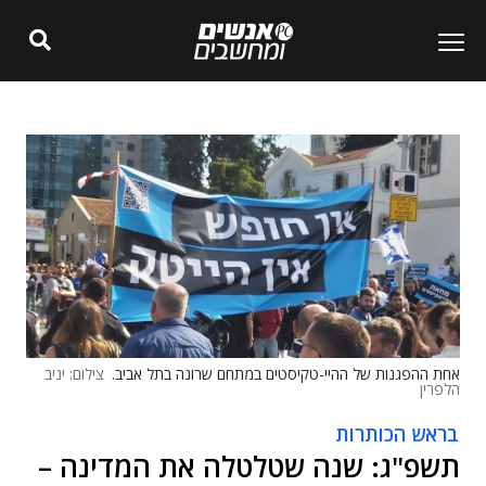
אחת ההפגנות של ההיי-טקיסטים במתחם שרונה בתל אביב.
צילום: יניב
הלפרין
בראש הכותרות
תשפ"ג: שנה שטלטלה את המדינה –