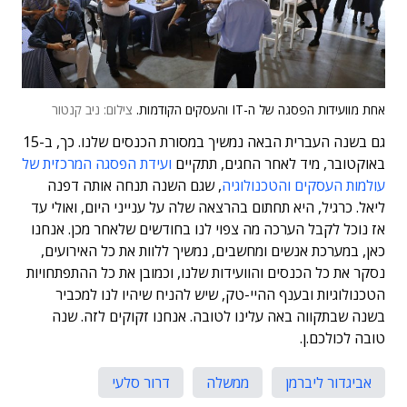
אחת מוועידות הפסגה של ה-IT והעסקים הקודמות.
צילום: ניב קנטור
גם בשנה העברית הבאה נמשיך במסורת הכנסים שלנו. כך, ב-15
באוקטובר, מיד לאחר החגים, תתקיים
ועידת הפסגה המרכזית של
עולמות העסקים והטכנולוגיה
, שגם השנה תנחה אותה דפנה
ליאל. כרגיל, היא תחתום בהרצאה שלה על ענייני היום, ואולי עד
אז נוכל לקבל הערכה מה צפוי לנו בחודשים שלאחר מכן. אנחנו
כאן, במערכת אנשים ומחשבים, נמשיך ללוות את כל האירועים,
נסקר את כל הכנסים והוועידות שלנו, וכמובן את כל ההתפתחויות
הטכנולוגיות ובענף ההיי-טק, שיש להניח שיהיו לנו למכביר
בשנה שבתקווה באה עלינו לטובה. אנחנו זקוקים לזה. שנה
טובה לכולכם.ן.
אביגדור ליברמן
ממשלה
דרור סלעי