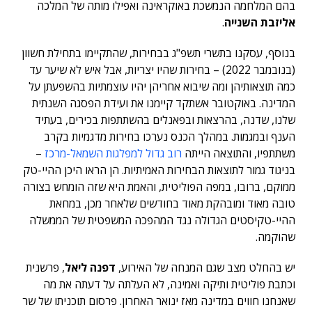
בהם המלחמה הנמשכת באוקראינה ואפילו מותה של המלכה
אליזבת השנייה
.
בנוסף, עסקנו בתשרי תשפ"ג בבחירות, שהתקיימו בתחילת חשוון
(בנובמבר 2022) – בחירות שהיו יצריות, אבל איש לא שיער עד
כמה תוצאותיהן ומה שיבוא אחריהן יהיו עוצמתיות בהשפעתן על
המדינה. באוקטובר אשתקד קיימנו את ועידת הפסגה השנתית
שלנו, שדנה, בהרצאות ובפאנלים בהשתתפות בכירים, בעתיד
הענף ובמגמות. במהלך הכנס נערכו בחירות מדגמיות בקרב
משתתפיו, והתוצאה הייתה
רוב גדול למפלגות השמאל-מרכז
–
בניגוד גמור לתוצאות הבחירות האמיתיות. הן הראו היכן ההיי-טק
ממוקם, ברובו, במפה הפוליטית, והאמת היא שזה הומחש בצורה
טובה מאוד ומובהקת מאוד בחודשים שלאחר מכן, במחאת
ההיי-טקיסטים הגדולה נגד המהפכה המשפטית של הממשלה
שהוקמה.
יש בהחלט מצב שגם המנחה של האירוע,
דפנה ליאל
, פרשנית
וכתבת פוליטית ותיקה ואמינה, לא העלתה על דעתה את מה
שאנחנו חווים במדינה מאז ינואר האחרון. פרסום תוכניתו של שר