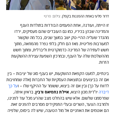
דרור סלעי באחת ההפגנות בקפלן.
צילום: פרטי
זו הייתה, ועודנה, אחת הפעמים הבודדות בתולדות הענף
והמדינה שבהן בכיריו, כמו גם העובדים שהם מעסיקים, ירדו
מהגדר שעליה ההיי-טק ישב במשך שנים, בכל מה שקשור
למעורבות פוליטית. מאז הם חלק בלתי נפרד מהמחאה, מתוך
חשש לעתידה של המדינה כדמוקרטית וליברלית, ומתוך חשש
מההשלכות שלה על הענף, ובמרכזן השפעת עצירת ההשקעות
הזרות.
בינתיים, למעט הקפאת ההשקעות, יש בענף סוג של יציבות – בין
אם זה בביצועים ובתוצאות העסקיות של החברות (אלה שמחויבות
לדווח על כך) ובין אם זה ביצוא, ששומר על ההיקף שלו – ו
על כך
דיברה
יו"רית מכון היצוא,
איילת נחמיאס ורבין
, בראיון איתה,
שפרסמנו שלשום. אלא שיש בהחלט מצב שהרע מכל עוד לפנינו,
ולמרבה הצער, השרים ובעלי התפקידים מסרבים להפנים זאת.
הם אוטמים את האוזניים אל מול הטענה, שיש לה ביסוס, שלפיה