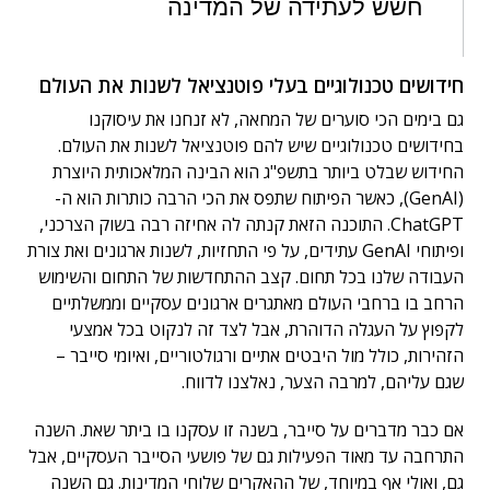
חשש לעתידה של המדינה
חידושים טכנולוגיים בעלי פוטנציאל לשנות את העולם
גם בימים הכי סוערים של המחאה, לא זנחנו את עיסוקנו
בחידושים טכנולוגיים שיש להם פוטנציאל לשנות את העולם.
החידוש שבלט ביותר בתשפ"ג הוא הבינה המלאכותית היוצרת
(GenAI), כאשר הפיתוח שתפס את הכי הרבה כותרות הוא ה-
ChatGPT. התוכנה הזאת קנתה לה אחיזה רבה בשוק הצרכני,
ופיתוחי GenAI עתידים, על פי התחזיות, לשנות ארגונים ואת צורת
העבודה שלנו בכל תחום. קצב ההתחדשות של התחום והשימוש
הרחב בו ברחבי העולם מאתגרים ארגונים עסקיים וממשלתיים
לקפוץ על העגלה הדוהרת, אבל לצד זה לנקוט בכל אמצעי
הזהירות, כולל מול היבטים אתיים ורגולטוריים, ואיומי סייבר –
שגם עליהם, למרבה הצער, נאלצנו לדווח.
אם כבר מדברים על סייבר, בשנה זו עסקנו בו ביתר שאת. השנה
התרחבה עד מאוד הפעילות גם של פושעי הסייבר העסקיים, אבל
גם, ואולי אף במיוחד, של ההאקרים שלוחי המדינות. גם השנה