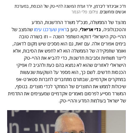
ח"כ אביגדור ליברמן, יו"ר ועדת המשנה להיי-טק של הכנסת, במערכת
אנשים ומחשבים.
צילום: פלי הנמר
מהצד של הממשלה, מנכ"ל משרד החדשנות, המדע
והטכנולוגיה,
גדי אריאלי
, טען ב
ראיון שערכנו עימו
שהמצב של
ההיי-טק הישראלי דווקא השתפר השנה – וזו בשורה טובה
בימים אפורים אלה. עם זאת, גם הוא מסכים שיש מקום לדאגה,
ואומר שתפקידה של הממשלה הוא לא לחפש את הסיבות, אלא
לייצר תשתיות וסביבות חדשנות, כדי להביא את ההיי-טק
הישראלי לאזורים שהוא לא נמצא בהם כעת ולהניב לו אפיקי
הכנסות חדשים. לשם כך, הוא מספר על השקעות שנעשות
במחקרים אקדמיים, שבתורם מתחברים לחברות סטארט-אפ
שיכולות לממש את התוצרים של המחקר לכדי מוצרים. בנוסף,
המשרד מסייע לפרסום מאמרים אקדמיים שמעצימים את התדמית
של ישראל בעולמות המדע וההיי-טק.