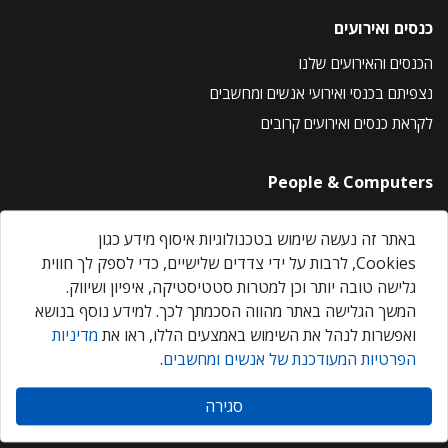
כנסים ואירועים
הכנסים והאירועים שלנו
נצפיתם בכנסי ואירועי אנשים ומחשבים
לקראת כנסים ואירועים קרובים
People & Computers
About Us
באתר זה נעשה שימוש בטכנולוגיות איסוף מידע כגון
Privacy Policy
Cookies, לרבות על ידי צדדים שלישיים, כדי לספק לך חווית
Contact Us
גלישה טובה יותר וכן למטרות סטטיסטיקה, איפיון ושיווק.
Our Events
המשך הגלישה באתר מהווה הסכמתך לכך. למידע נוסף בנושא
ואפשרות לנהל את השימוש באמצעים הללו, ראו את
מדיניות
הפרטיות המעודכנת של אנשים ומחשבים
.
אנשים ומחשבים © 2026 – כל הזכויות שמורות
סגירה
Created by