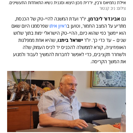
איילת נחמיאס ורבין, יו"רית מכון היצוא וסגנית נשיא התאחדות התעשיינים.
צילום: ניב קנטור
גם
אביגדור ליברמן
, יו"ר ועדת המשנה להיי-טק של הכנסת,
מתריע על המצב החמור, וטוען ב
ראיון איתו
שפרסמנו היום שאם
הוא יימשך כפי שהוא כיום, ההיי-טק הישראלי ימות בתוך שלוש
שנים – עד כדי כך. יו"ר
ישראל ביתנו
, שהיא אחת ממפלגות
האופוזיציה, קורא לממשלה להכניס יד לכיס העמוק שלה
ולשחרר תקציבים, כדי לאפשר לחברות להמשיך לעבוד ולמנוע
את המשך הקריסה.