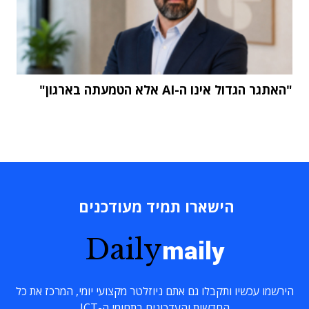
"האתגר הגדול אינו ה-AI אלא הטמעתה בארגון"
הישארו תמיד מעודכנים
Daily
maily
הירשמו עכשיו ותקבלו גם אתם ניוזלטר מקצועי יומי, המרכז את כל
החדשות והעדכונים בתחומי ה-ICT