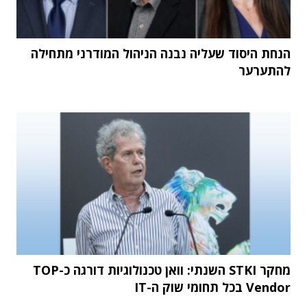
הנחת היסוד שעליה נבנה הניהול המודרני מתחילה
להתערער
מחקר STKI השנתי: וואן טכנולוגיות דורגה כ-TOP
Vendor בכל תחומי שוק ה-IT