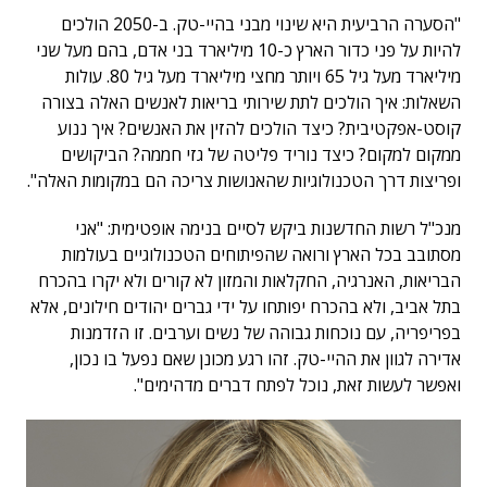
"הסערה הרביעית היא שינוי מבני בהיי-טק. ב-2050 הולכים
להיות על פני כדור הארץ כ-10 מיליארד בני אדם, בהם מעל שני
מיליארד מעל גיל 65 ויותר מחצי מיליארד מעל גיל 80. עולות
השאלות: איך הולכים לתת שירותי בריאות לאנשים האלה בצורה
קוסט-אפקטיבית? כיצד הולכים להזין את האנשים? איך ננוע
ממקום למקום? כיצד נוריד פליטה של גזי חממה? הביקושים
ופריצות דרך הטכנולוגיות שהאנושות צריכה הם במקומות האלה".
מנכ"ל רשות החדשנות ביקש לסיים בנימה אופטימית: "אני
מסתובב בכל הארץ ורואה שהפיתוחים הטכנולוגיים בעולמות
הבריאות, האנרגיה, החקלאות והמזון לא קורים ולא יקרו בהכרח
בתל אביב, ולא בהכרח יפותחו על ידי גברים יהודים חילונים, אלא
בפריפריה, עם נוכחות גבוהה של נשים וערבים. זו הזדמנות
אדירה לגוון את ההיי-טק. זהו רגע מכונן שאם נפעל בו נכון,
ואפשר לעשות זאת, נוכל לפתח דברים מדהימים".