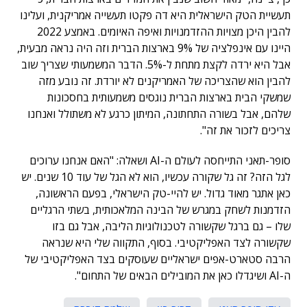
תעשיית הטק הישראלית היא דה פקטו תעשייה אמריקנית, ועלינו
להבין היכן מצויות ההזדמנויות ואיפה האיומים. באמצע 2022
היינו עם אינפלציה של 9% בארצות הברית וזה היה נראה מבעית,
אבל היא ירדה לקצת מתחת ל-5%. הדבר המשמעותי שצריך שוב
להבין הוא שהצריכה של האמריקנים לא יורדת. זה נובע מזה
שמשקי הבית בארצות הברית נוגסים משמעותית בחסכונות
שלהם, אבל בשורה התחתונה, המיתון כרגע לא משתולל ואנחנו
צריכים לזכור את זה".
סופר-תאני התייחסה לעולם ה-AI ושאלה: "האם אנחנו ערוכים
לגל הזה? זה גל שקורה עכשיו, הוא לא הגל של עוד 10 שנים. יש
כאן אתגר מאוד גדול. יש להיי-טק הישראלי, בפעם הראשונה,
הזדמנות לשחק במגרש של הבינה המלאכותית, בשתי הרגליים
שלו – גם ברגל שקשורה לטכנולוגיות הליבה, אבל גם בזו
שקשורה לצד האפליקטיבי. בסוף, התקווה שלי היא שנראה
הרבה סטארט-אפים ישראליים שעוסקים בצד האפליקטיבי של
ה-AI ושיגדלו כאן את המובילים הבאים של התחום".