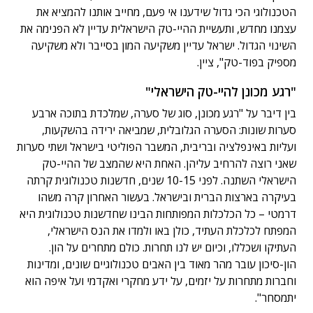
הטכנולוגי הכי גדול שידענו אי פעם, מחייב אותנו להמציא את
עצמנו מחדש, ותעשיית ההיי-טק הישראלית עדיין לא הפנימה את
השינוי הגדול. ישראל עדיין משקיעה המון בסייבר ולא משקיעה
מספיק בפוד-טק", ציין.
"רגע מכונן להיי-טק הישראלי"
בין דיבר על "רגע מכונן, סוג של סערה, שמלכדת בתוכה ארבע
סערות שונות: הסערה הגלובלית, שמביאה ירידה בהשקעות,
ועליות באינפלציה ובריבית, המשבר הפוליטי בישראל ושתי סערות
שאני רוצה להרחיב עליהן. האחת היא שהמצב של ההיי-טק
הישראלי השתנה. לפני 10-15 שנים, חדשנות טכנולוגית קרתה
בעיקרה בארצות הברית ובישראל. בעשור האחרון קרה משהו
דרמטי – כל הכלכלות המפותחות הבינו שחדשנות טכנולוגית היא
המפתח לכלכלת העתיד, כולן באו ולמדו את הנס הישראלי,
העתיקו ושכללו, וכיום יש לנו תחרות. כולם מתחרים על הון.
הון-סיכון עובר מהר מאוד בין האבים טכנולוגיים שונים, ומדינות
וחברות מתחרות על יזמים, על ידע מחקרי ואקדמי ועל איפה הוא
יתמסחר".