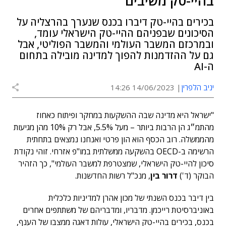
בהיי-טק משיבים
בכירים בהיי-טק דיברו בכנס שנערך בהרצליה על
הסיכונים שבפניהם ההיי-טק הישראלי עומד,
ובמרכזם המשבר העולמי והמשבר הפוליטי, אבל
גם על ההזדמנות להפוך למדינה מובילה בתחום
ה-AI
יניב הלפרין
14/06/2023 14:26
"ישראל היא מדינה שבה ההשקעות במחקר ופיתוח כאחוז
מהתמ״ג הן הרבות ביותר – מעל 5.5%, אבל רק 10% מהן מגיעות
מהממשלה. רוב הכסף הוא הון פרטי ואנחנו נמצאים בתחתית
הרשימה ב-OECD בהשקעה ממשלתית במו"פ אזרחי. זוהי נקודת
סיכון להיי-טק הישראלי, שמצטרפת למשבר העולמי", כך הזהיר
הבוקר (ד')
דרור בין
, מנכ"ל רשות החדשנות.
בין דיבר בכנס השנתי של מכון אהרן למדיניות כלכלית
באוניברסיטת רייכמן. מדבריו, ומדבריהם של משתתפים אחרים
בכנס, בכירים בהיי-טק הישראלי, עולות דאגה ממצבו של הענף,