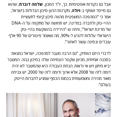
אבל גם נקודות אופטימיות. כך, יו"ר המכון,
שלמה דוברת
, שהוא
גם מייסד ושותף ב-
ויולה
, מקרנות ההון-סיכון הגדולות בישראל,
אמר כי "המהפכה המשפטית מהווה סיכון קיומי לתעשיית
ההיי-טק ולחברה במדינה. יש תחושה של מתקפה על ה-DNA
של מדינת ישראל", וחזה ש-"הירידה בהשקעות בהיי-טק
הישראלי עלולות להגיע ל-90%, מה שאומר פיטורים של 90 אלף
עובדים ונסיגה עשור לאחור".
לדברי היזם הוותיק, "גם הרבה מעבר למהפכה, ישראל נמצאת
בסכנה אמיתית, מכיוון שקטר הצמיחה שלה בסיכון גבוה. המשבר
יביא מיתון ויש אי ודאות. הנחת העבודה היא שהמשבר לא יהיה
דומה לזה של 2008 אלא ארוך ודומה לזה של 2000. יש צניחה
מאוד מהירה ומשמעותית בכמות הכסף שמגיע לחברות הייטק
בעולם".