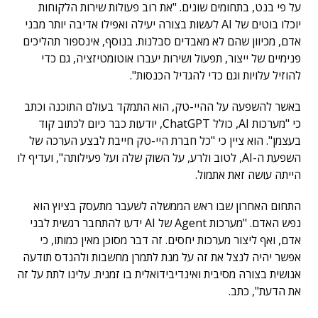
על פי בנט, בתחומים שונים. "את רוב פעולות שירות הלקוחות
יוכלו בוטים של AI לעשות בצורה יעילה ואפילו אדיבה יותר מבני
אדם, מכיוון שהם לא מאבדים סבלנות. בנוסף, אינספור תהליכים
פנימיים של ייצור, תפעול ושירות יעברו אוטומטיזציה, גם כדי
להוזיל עלויות וגם כדי להגדיל הכנסות".
באשר להשפעה על ההיי-טק, הוא התמקד בעולם התוכנה וכתב
כי "מערכות AI, כולל ChatGPT, יודעות כבר כיום לכתוב קוד
בעצמן". הוא ציין כי "כל חברת היי-טק חייבת לבצע הערכה של
השפעת ה-AI, לטוב ולרע, על השוק שלה ועל פעילותה", ועדיף לו
הייתה עושה זאת אתמול.
התחום האחרון שבו ראש הממשלה לשעבר מתעסק בציוץ הוא
נפש האדם. "מערכות Agent של AI ידעו להתחבר רגשית לבני
אדם, ואף ליצור מערכות יחסים. זה דבר מסוכן מאין כמותו, כי
אפשר יהיה לנצל את זה על מנת לתמרן מחשבות ולהנדס תודעה
אנושית בצורה מסיבית ואינדיבידואלית בו זמנית. עלינו לתת על זה
את הדעת", כתב.