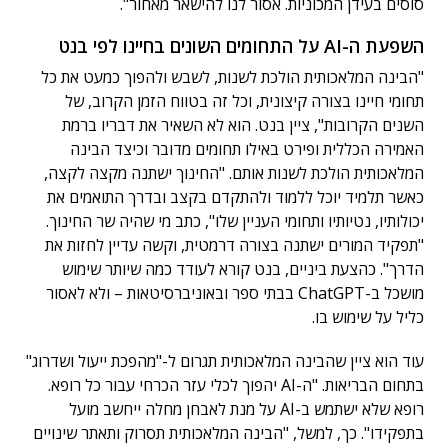
סוסים בעידן המכוניות. אסור לנו להישאר מאחור".
השפעת ה-AI על התחומים השונים בחיינו לפי בנט
"הבינה המלאכותית הולכת לשנות, לשבש ולהפוך כמעט את כל
תחומי חיינו בצורה קיצונית, וכל זה בטווח הזמן הקרוב, של
השנים הקרובות", ציין בנט. הוא לא השאיר את דבריו ברמת
האמירה הכללית ופירט באילו תחומים מדובר וכיצד הבינה
המלאכותית הולכת לשנות אותם. "החינוך ישתנה מקצה לקצה,
כאשר תלמיד יוכל ללמוד ולהתקדם בקצב ובדרך התואמים את
יכולותיו, נטיותיו ותחומי העניין שלו", כתב מי שהיה שר החינוך.
"תפקיד המורים ישתנה בצורה דרמטית, וקשה עדיין לחזות את
הדרך". כהצעת ביניים, בנט קורא לעודד כמה שיותר שימוש
מושכל ב-ChatGPT בבתי ספר ובאוניברסיטאות – ולא לאסור
כליל על שימוש בו.
עוד הוא ציין שהבינה המלאכותית תגרום ל-"מהפכת ייעול ושדרוג"
בתחום הבריאות. "ה-AI יהפוך לכלי עזר הכרחי עבור כל רופא.
רופא שלא ישתמש ב-AI על מנת לאבחן מחלה ייחשב מועל
בתפקידו". כך, למשל, "הבינה המלאכותית תסרוק ותאתר שינויים