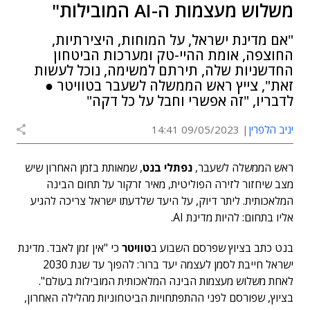
משלוש מעצמות ה-AI המובילות"
"אם מדינת ישראל, על המוחות, היצירתיות,
החוצפה, אומת ההיי-טק ומערכות הביטחון
החדשניות שלה, תירתם למשימה, נוכל לעשות
זאת", צייץ ראש הממשלה לשעבר בטוויטר ●
לדבריו, "זה אפשרי וחבל על כל דקה"
יניב הלפרין
09/05/2023 14:41
ראש הממשלה לשעבר,
נפתלי בנט
, שמאותת בזמן האחרון שיש
מצב שיחזור לזירה הפוליטית, מאיר זרקור על תחום הבינה
המלאכותית. ליתר דיוק, על היעד שלדעתו ישראל צריכה להגיע
אליו בתחום: להיות מדינת AI.
בנט כתב בציוץ שפרסם השבוע ב
טוויטר
כי "אין זמן לאבד. מדינת
ישראל חייבת לסמן לעצמה יעד ברור: להפוך עד שנת 2030
לאחת משלוש מעצמות הבינה המלאכותית המובילות בעולם".
בציוץ, שפורסם לפני ההתפתחויות הביטחוניות מהלילה האחרון,