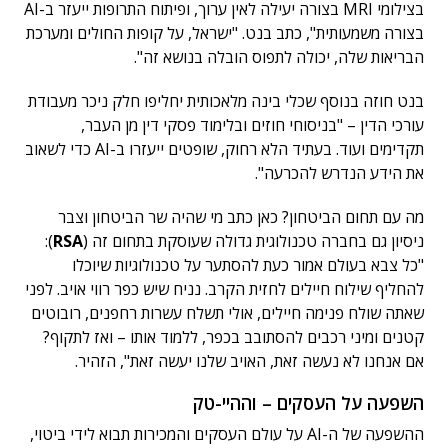
בצילומי MRI בצורה יעילה לאין ערוך, ופיתוח התרופות ייעזר ב-AI
בצורה משמעותית", כתב בנט. "ישראל, על קופות החולים ומערכת
הבריאות שלה, יכולה לתפוס הובלה בנושא זה".
בנט חוזה בנוסף שכלי בינה מלאכותית יחליפו חלק ניכר מעבודת
עורכי הדין – "בניסוחי חוזים ובלימוד פסקי דין מן העבר,
תקדימים ועוד. בעתיד הלא רחוק, שופטים ייעזרו ב-AI כדי לשאוב
את הידע הנדרש להכרעה".
מה עם תחום הביטחון? כאן כתב מי שהיה שר הביטחון וצבר
ניסיון גם בחברה טכנולוגית גדולה שעוסקת בתחום זה (
RSA
):
"כל צבא בעולם אמור כעת להסתער על טכנולוגיות שיוכלו
להחליף שילוח חיילים לחזית הקרב. נניח שיש כפר רווי אויב. לפני
שאתה שולח פנימה חיילים, אולי תשלח עשרות רחפנים, רובוטים
קטנים ומיני רכבים להסתובב בכפר, ללמוד אותו – ואז לתקוף?
אם אנחנו לא נעשה זאת, האויב שלנו יעשה זאת", הזהיר.
השפעה על העסקים – וההיי-טק
ההשפעה של ה-AI על עולם העסקים והמכירות תבוא לידי ביטוי,