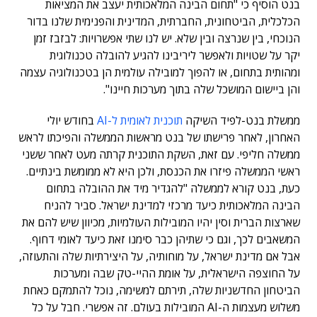
בנט הוסיף כי "תחום הבינה המלאכותית יעצב את המציאות
הכלכלית, הביטחונית, החברתית, המדינית והפנימית שלנו בדור
הנוכחי, בין שנרצה ובין שלא. יש לנו שתי אפשרויות: לבזבז זמן
יקר על שטויות ולאפשר ליריבינו להגיע להובלה טכנולוגית
ומהותית בתחום, או להפוך למובילה עולמית הן בטכנולוגיה עצמה
והן ביישום המושכל שלה בתוך מערכות חיינו".
ממשלת בנט-לפיד השיקה
תוכנית לאומית ל-AI
בחודש יולי
האחרון, לאחר פרישתו של בנט מראשות הממשלה והפיכתו לראש
ממשלה חליפי. עם זאת, השקת התוכנית קרתה מעט לאחר ששני
ראשי הממשלה פיזרו את הכנסת, ולכן היא לא ממומשת בינתיים.
כעת, בנט קורא לממשלה "להגדיר מיד את ההובלה בתחום
הבינה המלאכותית כיעד מרכזי למדינת ישראל. סביר להניח
שארצות הברית וסין יהיו המובילות העולמיות, מכיוון שיש להם את
המשאבים לכך, וגם כי שתיהן כבר סימנו זאת כיעד לאומי דחוף.
אבל אם מדינת ישראל, על מוחותיה, על היצירתיות שלה והתעוזה,
על החוצפה הישראלית, על אומת ההיי-טק שבה ומערכות
הביטחון החדשניות שלה, תירתם למשימה, נוכל להתמקם כאחת
משלוש מעצמות ה-AI המובילות בעולם. זה אפשרי. חבל על כל