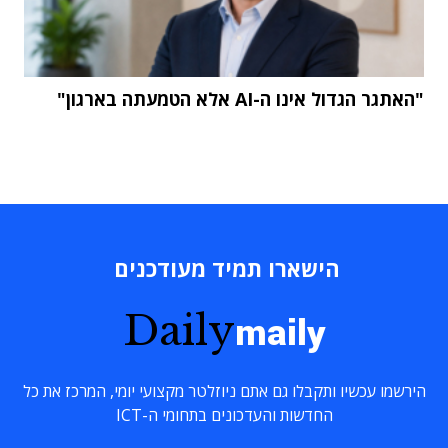
"האתגר הגדול אינו ה-AI אלא הטמעתה בארגון"
הישארו תמיד מעודכנים
Daily
maily
הירשמו עכשיו ותקבלו גם אתם ניוזלטר מקצועי יומי, המרכז את כל
החדשות והעדכונים בתחומי ה-ICT