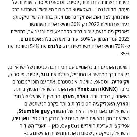
בזירת הרשתות החברתיות, יוטיוב, ווטסאפ ופייסבוק שומרות על
מעמדן הדומיננטי – מעל 90% מהציבור הישראלי משתמש בכל
אחת מהן. לצד זאת, אשתקד נרשם זינוק בחדירה של טיקטוק:
בעוד שבתחילת 2022 רק 30% מהישראלים השתמשו
באפליקציה הזאת, שפופולרית בקרב צעירים ובני נוער, בתחילת
2023 עמד הנתון על 50%. עוד בראש הטבלה:
אינסטגרם
,
ש-70% מהישראלים משתמשים בה,
טלגרם
עם 54% וטוויטר עם
35%.
רשימת האתרים הבינלאומיים עם הכי הרבה כניסות של ישראלים,
בין אם דרך המחשב או המובייל, כוללת את
גוגל
, יוטיוב, פייסבוק,
ויקיפדיה
, ווטסאפ, טוויטר, אינסטגרם, אתר עם תוכן למבוגרים
בלבד (
XNNX
) ו
זום
.
Ynet
הוא האתר הישראלי הנפוץ ביותר,
כשאחריו, בסדר יורד,
וואלה
,
מאקו
, הדומיין הישראלי של גוגל
ו
הארץ
. האפליקציה הפופולרית ביותר בקרב המשתמשים
הישראליים באנדרואיד היא זו של המשחק
Stumble guy
,
כשלאחר מכן נמצאים היישומונים של הבנק הדיגיטלי
וואן זירו
,
אפליקציית עריכת הווידיעו
CapCut
,
כאן
– תאגיד השידור
הישראלי, וטיקטוק, שסוגרת את החמישייה הראשונה. ב-