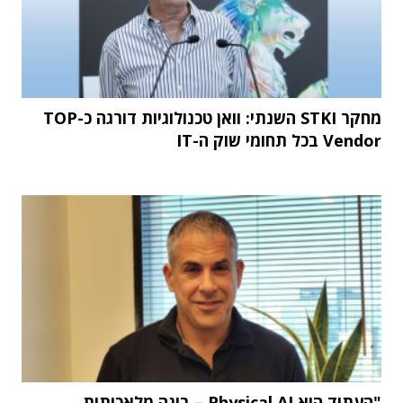
מחקר STKI השנתי: וואן טכנולוגיות דורגה כ-TOP
Vendor בכל תחומי שוק ה-IT
"העתיד הוא Physical AI – בינה מלאכותית