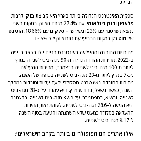
הברית.
ספקית האינטרנט הגדולה ביותר בארץ היא קבוצת
בזק
, לרבות
פלאפון
ו
בזק בינלאומי
, עם 27.4% מנתח השוק. במקום השני
נמצאת
פרטנר
עם 23% ובשלישי –
סלקום
עם 18.66%.
הוט נט
של
הוט
רק במקום הרביעי עם נתח שוק של 13.5%.
מהירויות ההורדה וההעלאה באינטרנט הנייח עלו בקצב די יפה
ב-2022: מהירות ההורדה גדלה מ-90 מגה-ביט לשנייה במרץ
ליותר מ-100 מגה-ביט לשנייה בדצמבר, ומהירות ההעלאה –
מכ-7 במרץ ליותר מ-23 מגה-ביט לשנייה בסופה של השנה.
מהירות ההורדה באינטרנט הסלולרי ידעה עליות ומורדות במהלך
השנה, כאשר בשפל, בחודש מרץ, היא עמדה על כ-28 מגה-ביט
לשנייה, ובשיא, בספטמבר, על כ-32 מגה-ביט לשנייה. בדצמבר
היא הגיעה ל-28.6 מגה-ביט לשנייה. לעומת זאת, מהירות
ההעלאה בסלולר כמעט שלא השתנתה והגיעה בסוף השנה
ל-9.17 מגה-ביט לשנייה.
אילו אתרים הם הפופולריים ביותר בקרב הישראלים?