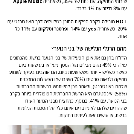
שירותי המוזיקה, עם נתח של 35%, כשאחריה
Apple Music
עם 8% ו
דיזר
עם 1% בלבד.
HOT
מובילה בקרב ספקיות התוכן בטלוויזיה דרך האינטרנט עם
20%, כשאחריה
yes
עם 14%, ו
פרטנר
ו
סלקום
עם 11% כל
אחת.
מהם הרגלי הגלישה של בני הנוער?
הדו"ח בחן גם את אופן הפעילות של בני הנוער ברשת. מהנתונים
עולה כי 49% מהם מבלים מול המסך מעל ארבע שעות ביום,
כאשר כשליש – יותר משש שעות ביום. הם אוהבים בעיקר לשמוע
מוזיקה ולראות סרטים (70% השיבו שזו הפעילות המרכזית
שלהם באינטרנט), ולאחר מכן להשתמש ברשתות החברתיות
(58%). אינסטגרם היא הרשת החברתית הפופולרית ביותר בקרב
בני הנוער, עם 41%. בנוסף, כמחצית מבני הנוער העידו
שההורים שלהם לא מדברים איתם כלל על הסכנות הגלומות
ברשת, או עושים זאת לעיתים רחוקות.