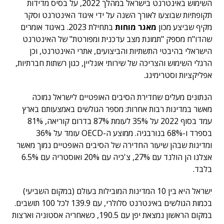
השימוש באינטרנט בישראל במהלך 2022, על בסיס מדידות
תקופתיות שבוצעו לאורך השנה על ידי איגוד האינטרנט וסקר
מקיף שביצע מכון
מאגר מוחות
בתחילת 2023. באיגוד אומרים
שהדו"ח מספק "תמונת מצב עדכנית ומפורטת" של האינטרנט
הישראלי בהיבטי התשתיות והביצועים, אתרי האינטרנט, וכן
הרגלי השימוש והצריכה של שירותי אונליין, כגון רשתות חברתיות,
אפליקציות וסטרימינג.
הנתונים מעלים שחדירת הסיבים האופטיים לישראל נמוכה
מאשר במדינות רבות אחרות: מספר הגולשים באמצעותם בארץ
עמד בסוף 2022 על 35% לעומת 87% בדרום קוריאה, 81%
בספרד ו-68% בנורבגיה. ממוצע ה-OECD עומד על 36%
ומדינות שבהן שיעור החדירה של הסיבים האופטיים נמוך מאשר
אצלנו הן הולנד עם 27%, צ'כיה עם 20% ואוסטריה עם 6.5%
בלבד.
ישראל היא בין 10 המדינות המובילות בעולם (במקום השביעי)
בכמות הגולשים באינטרנט סלולרי, עם 139.9 לכל 100 תושבים.
במקום הראשון נמצאת יפן עם 190.5, כשאחריה אסטוניה וארצות