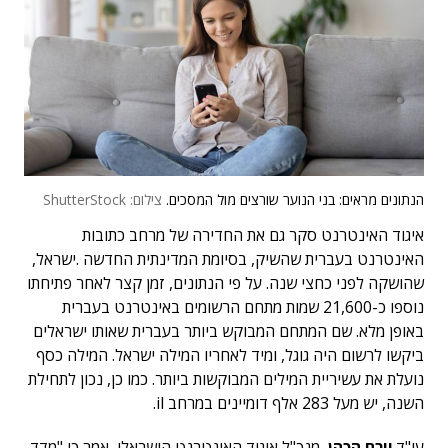
הנתונים מראים: בני הנוער שורצים מול המסכים.
צילום: ShutterStock
איגוד האינטרנט סקר גם את החדירה של מרחב כתובות
האינטרנט בעברית שהשיק, בסיומת המדינתית החדשה .ישראל,
שהושקה לפני כחצי שנה. על פי הנתונים, זמן קצר לאחר פתיחתו
נוספו כ-21,600 שמות מתחם הרשומים באינטרנט בעברית
באופן מלא. שם המתחם המבוקש ביותר בעברית שאותו ישראלים
ביקשו לרשום היה גוגל, ומיד לאחריו המילה ישראל. המילה כסף
נועלת את עשיריית המילים המבוקשות ביותר. כמו כן, נכון לתחילת
השנה, יש מעל 283 אלף דומיינים במרחב il.
עו"ד
יורם הכהן
, מנכ"ל איגוד האינטרנט הישראלי, אמר כי "מדד