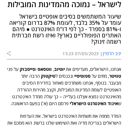
לישראל – נמוכה מהמדינות המובילות
שיעור המשתמשים בסיבים אופטיים בישראל
עומד על 35% בלבד, לעומת 87% בדרום קוריאה
ו-81% בספרד - כך לפי דו"ח האינטרנט ● מיהם
האתרים הפופולריים בארץ? ואיזו רשת חברתית
רשמה זינוק?
יניב הלפרין
07/05/2023 15:23
אנחנו, הישראלים, מעדיפים את
יוטיוב
,
ווטסאפ
ו
פייסבוק
על פני
טוויטר
, מתים על
ספוטיפיי
ונכנסים ל
טיקטוק
הרבה יותר
מבעבר. בנוסף, אנחנו משתרכים מאחור בחדירת הסיבים
האופטיים לעומת המדינות המובילות, וקצב מהירות ההורדה
מהאינטרנט נמצא אצלנו בעלייה – כך עולה ממדד האינטרנט
ש
איגוד האינטרנט הישראלי
פרסם היום (א') בפעם הראשונה.
המדד ממפה את תשתיות האינטרנט בישראל, את העדפות
הישראלים בצריכת מדיה ואת השימוש שלנו ברשת. הוא מסכם את