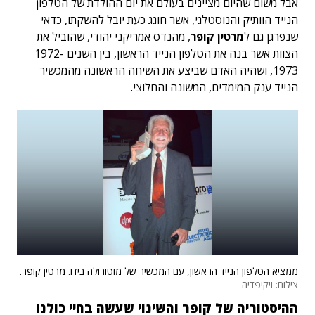
אבל משום שהיום מציינים בעולם את יום ההולדת של הטלפון
הנייד הוותיק והנוסטלגי, אשר חוגג כעת יובל להשקתו, כדאי
שנפרגן
גם ל
מרטין קופר
, מהנדס אמריקני יהודי, שהוביל את
הצוות אשר בנה את הטלפון הנייד הראשון, בין השנים 1972-
1973, ושהיה האדם שביצע את השיחה הראשונה מהמכשיר
הנייד ענק המימדים, המשונה והחלוצי.
ממציא הטלפון הנייד הראשון, עם המכשיר של מוטורולה בידו. מרטין קופר.
צילום: ויקיפדיה
ההיסטוריה של קופר והשינוי שעשה בחיי כולנו