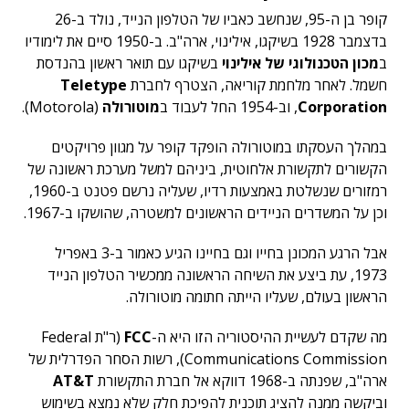
קופר בן ה-95, שנחשב כאביו של הטלפון הנייד, נולד ב-26
בדצמבר 1928 בשיקגו, אילינוי, ארה"ב. ב-1950 סיים את לימודיו
ב
מכון הטכנולוגי של אילינוי
בשיקגו עם תואר ראשון בהנדסת
חשמל. לאחר מלחמת קוריאה, הצטרף לחברת
Teletype
Corporation
, וב-1954 החל לעבוד ב
מוטורולה
(Motorola).
במהלך העסקתו במוטורולה הופקד קופר על מגוון פרויקטים
הקשורים לתקשורת אלחוטית, ביניהם למשל מערכת ראשונה של
רמזורים שנשלטת באמצעות רדיו, שעליה נרשם פטנט ב-1960,
וכן על המשדרים הניידים הראשונים למשטרה, שהושקו ב-1967.
אבל הרגע המכונן בחייו וגם בחיינו הגיע כאמור ב-3 באפריל
1973, עת ביצע את השיחה הראשונה ממכשיר הטלפון הנייד
הראשון בעולם, שעליו הייתה חתומה מוטורולה.
מה שקדם לעשיית ההיסטוריה הזו היא ה-
FCC
(ר"ת Federal
Communications Commission), רשות הסחר הפדרלית של
ארה"ב, שפנתה ב-1968 דווקא אל חברת התקשורת
AT&T
וביקשה ממנה להציג תוכנית להפיכת חלק שלא נמצא בשימוש