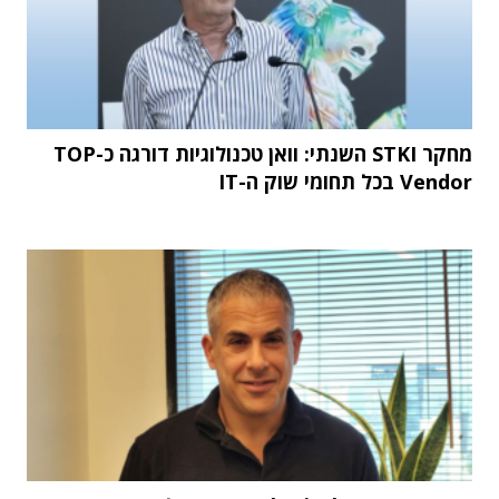
מחקר STKI השנתי: וואן טכנולוגיות דורגה כ-TOP
Vendor בכל תחומי שוק ה-IT