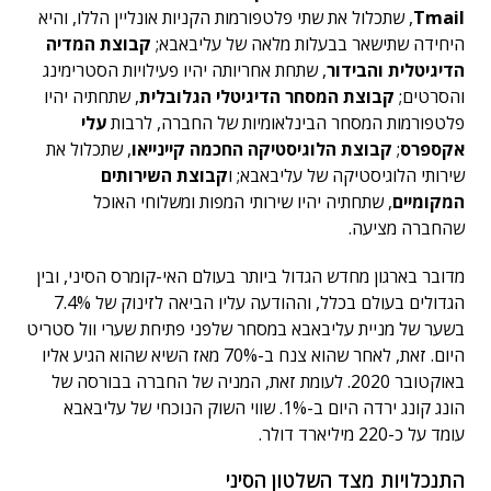
Tmail
, שתכלול את שתי פלטפורמות הקניות אונליין הללו, והיא
היחידה שתישאר בבעלות מלאה של עליבאבא;
קבוצת המדיה
הדיגיטלית והבידור
, שתחת אחריותה יהיו פעילויות הסטרימינג
והסרטים;
קבוצת המסחר הדיגיטלי הגלובלית
, שתחתיה יהיו
פלטפורמות המסחר הבינלאומיות של החברה, לרבות
עלי
אקספרס
;
קבוצת הלוגיסטיקה החכמה קיינייאו
, שתכלול את
שירותי הלוגיסטיקה של עליבאבא; ו
קבוצת השירותים
המקומיים
, שתחתיה יהיו שירותי המפות ומשלוחי האוכל
שהחברה מציעה.
מדובר בארגון מחדש הגדול ביותר בעולם האי-קומרס הסיני, ובין
הגדולים בעולם בכלל, וההודעה עליו הביאה לזינוק של 7.4%
בשער של מניית עליבאבא במסחר שלפני פתיחת שערי וול סטריט
היום. זאת, לאחר שהוא צנח ב-70% מאז השיא שהוא הגיע אליו
באוקטובר 2020. לעומת זאת, המניה של החברה בבורסה של
הונג קונג ירדה היום ב-1%. שווי השוק הנוכחי של עליבאבא
עומד על כ-220 מיליארד דולר.
התנכלויות מצד השלטון הסיני