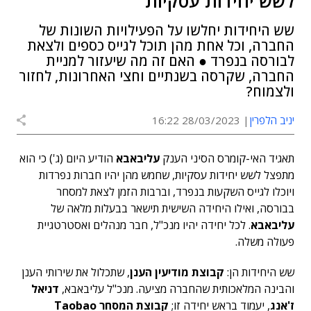
לשש יחידות עסקיות
שש היחידות יחלשו על הפעילויות השונות של
החברה, וכל אחת מהן תוכל לגייס כספים ולצאת
לבורסה בנפרד ● האם זה מה שיעזור למניית
החברה, שקרסה בשנתיים וחצי האחרונות, לחזור
ולצמוח?
יניב הלפרין
28/03/2023 16:22
תאגיד האי-קומרס הסיני הענק
עליבאבא
הודיע היום (ג') כי הוא
מתפצל לשש יחידות עסקיות, שחמש מהן יהיו חברות נפרדות
ויוכלו לגייס השקעות בנפרד, וברבות הזמן לצאת למסחר
בבורסה, ואילו היחידה השישית תישאר בבעלות מלאה של
עליבאבא
. לכל יחידה יהיו מנכ"ל, חבר מנהלים ואסטרטגיית
פעולה משלה.
שש היחידות הן:
קבוצת מודיעין הענן
, שתכלול את שירותי הענן
והבינה המלאכותית שהחברה מציעה. מנכ"ל עליבאבא,
דניאל
ז'אנג
, יעמוד בראש יחידה זו;
קבוצת המסחר Taobao