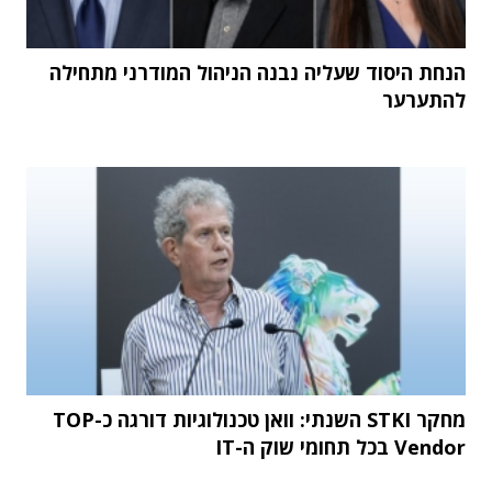
הנחת היסוד שעליה נבנה הניהול המודרני מתחילה
להתערער
מחקר STKI השנתי: וואן טכנולוגיות דורגה כ-TOP
Vendor בכל תחומי שוק ה-IT