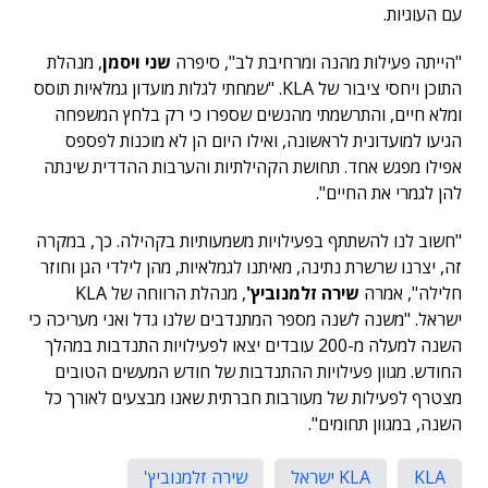
עם העוגיות.
"הייתה פעילות מהנה ומרחיבת לב", סיפרה
שני ויסמן
, מנהלת
התוכן ויחסי ציבור של KLA. "שמחתי לגלות מועדון גמלאיות תוסס
ומלא חיים, והתרשמתי מהנשים שספרו כי רק בלחץ המשפחה
הגיעו למועדונית לראשונה, ואילו היום הן לא מוכנות לפספס
אפילו מפגש אחד. תחושת הקהילתיות והערבות ההדדית שינתה
להן לגמרי את החיים".
"חשוב לנו להשתתף בפעילויות משמעותיות בקהילה. כך, במקרה
זה, יצרנו שרשרת נתינה, מאיתנו לגמלאיות, מהן לילדי הגן וחוזר
חלילה", אמרה
שירה זלמנוביץ'
, מנהלת הרווחה של KLA
ישראל. "משנה לשנה מספר המתנדבים שלנו גדל ואני מעריכה כי
השנה למעלה מ-200 עובדים יצאו לפעילויות התנדבות במהלך
החודש. מגוון פעילויות ההתנדבות של חודש המעשים הטובים
מצטרף לפעילות של מעורבות חברתית שאנו מבצעים לאורך כל
השנה, במגוון תחומים".
KLA
KLA ישראל
שירה זלמנוביץ'