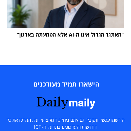
"האתגר הגדול אינו ה-AI אלא הטמעתה בארגון"
הישארו תמיד מעודכנים
Daily
maily
הירשמו עכשיו ותקבלו גם אתם ניוזלטר מקצועי יומי, המרכז את כל
החדשות והעדכונים בתחומי ה-ICT