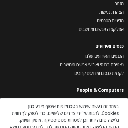
הנמר
הצהרת נגישות
מדיניות הפרטיות
אפליקציה אנשים ומחשבים
כנסים ואירועים
הכנסים והאירועים שלנו
נצפיתם בכנסי ואירועי אנשים ומחשבים
לקראת כנסים ואירועים קרובים
People & Computers
About Us
באתר זה נעשה שימוש בטכנולוגיות איסוף מידע כגון
Privacy Policy
Cookies, לרבות על ידי צדדים שלישיים, כדי לספק לך חווית
Contact Us
גלישה טובה יותר וכן למטרות סטטיסטיקה, איפיון ושיווק.
Our Events
המשך הגלישה באתר מהווה הסכמתך לכך. למידע נוסף בנושא