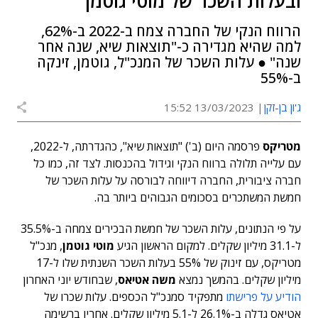
ובעלות השכר של מוטי גוטמן
הרווח הנקי של החברה צמח ב-2022 ב-62%,
למה שהיא מגדירה כ-"תוצאות שיא, שנה אחר
שנה" ● עלות השכר של המנכ"ל, גוטמן, זינקה
ב-55%
ג'ון בן-זקן
13/03/2023 15:52
מטריקס
פרסמה היום (ב') "תוצאות שיא", כהגדרתה, ל-2022,
עם עלייה תלולה ברווח הנקי וגידול בהכנסות. לצד זה, כמו כל
חברה ציבורית, החברה דיווחה לבורסה על עלות השכר של
חמשת המשתכרים בסכומים הגבוהים ביותר בה.
על פי הנתונים, עלות השכר של חמשת הבכירים צמחה ב-35.5%
ל-31.1 מיליון שקלים. למקום הראשון הגיע
מוטי גוטמן
, מנכ"ל
מטריקס, עם זינוק של 55% בעלות השכר השנתית שלו ל-17
מיליון שקלים. בהמשך נמצא
משה אטיאס
, שבחודש יוני האחרון
הודיע על פרישתו
מתפקיד סמנכ"ל הכספים. עלות שכרו של
אטיאס גדלה ב-26.1% ל-5.1 מיליון שקלים. אחריו ברשימה