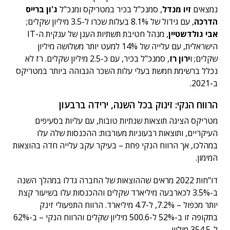
נמצאים
זיו מנדל
, סמנכ"ל בכיר במטריקס ומנכ"ל
ג'ון ברייס
הדרכה
, עם גידול של 8.1% בעלות שכרו ל-3.5 מיליון שקלים;
אבי גולדשטיין
, מנהל חטיבת תשתיות הענן של ענקית ה-IT
הישראלית, עם עלייה של 14% למעט יותר משלושה מיליון
שקלים; ו
ירון רז
, סמנכ"ל בכיר, עם כ-2.5 מיליון שקלים. רז לא
נכלל ברשימת חמשת בעלי עלות השכר הגבוהה ביותר במטריקס
ב-2021.
הרווח הנקי: זינוק בכל השנה, ירידה ברבעון
מטריקס הציגה תוצאות שנתיות טובות, עם עליות בסעיפים
העיקריים, ותוצאות רבעוניות מעורבות: ההכנסות שלה עלו
במהלכו, אך הרווח הנקי פחת – בעיקר עקב עלייה חדה בהוצאות
המימון.
דו"חות 2022 מראים שההוצאות של החברה גדלו במהלך השנה
ב-3.5% לכארבעה מיליארד שקלים וההכנסות עלו בשיעור קצת
יותר מכפול – 7.2%, ל-4.7 מיליארד. הרווח התפעולי זינק
בתקופה זו ב-52% ל-500.6 מיליון שקלים והרווח הנקי – ב-62%
ל-354.5 מיליון.