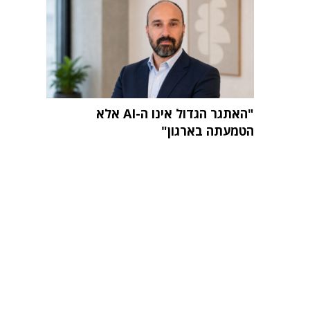
"האתגר הגדול אינו ה-AI אלא
הטמעתה בארגון"