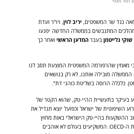
ם: תמר מצפי
חאה נגד שר המשפטים,
יריב לוין
, ויו"ר ועדת
המהלכים המתגבשים בממשלה החדשה יפגעו
שוקי גלייטמן
בעבר
המדען הראשי
ואחר כך
ני מאמין שהרפורמה המשפטית המוצעת תסב לנו
 הממשלה מובילה אותנו, לא רק בנושאים
טן. כלכלה הרוסה בשליטת כוהני דת".
ע בעיקר בתעשיית ההיי-טק, שהוא הקטר של
 השיפוטית של ישראל וכפועל יוצא תגדיל את
רוב ההשקעות בהיי-טק הישראלי באות מחוץ
לארץ. כ-66% לעומת ממוצע של בין 10% ל-11% במדינות ה-OECD. המשקיעים בעולם לא אוהבים