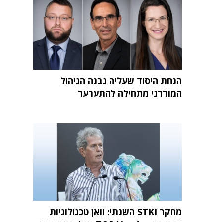
הנחת היסוד שעליה נבנה הניהול
המודרני מתחילה להתערער
מחקר STKI השנתי: וואן טכנולוגיות