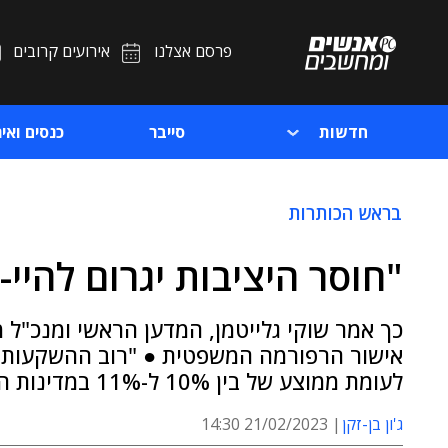
פרסם אצלנו
אירועים קרובים
חדשות
סייבר
כנסים ואיר
בראש הכותרות
"חוסר היציבות יגרום להיי-
כך אמר שוקי גלייטמן, המדען הראשי ומנכ"ל
לעומת ממוצע של בין 10% ל-11% במדינות ה-OECD"
ג'ון בן-זקן
21/02/2023 14:30