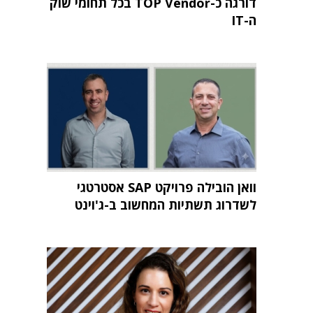
דורגה כ-TOP Vendor בכל תחומי שוק
ה-IT
וואן הובילה פרויקט SAP אסטרטגי
לשדרוג תשתיות המחשוב ב-ג'וינט