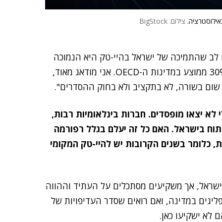
אילוסטרציה.
צילום: BigStock
ים לב שהתמיכה של ישראל בהיי-טק היא הנמוכה
ביותר בקרב מדינות ה-OECD – כ-10% לעומת יותר מ-30% ממוצע במדינות ה-OECD. אני מודאג מאוד,
 שום בשורה, לא בתקציב ולא בחוק ההסדרים".
לא יצאו מופסדים. חברות בינלאומיות רבות,
פיתוח בישראל. האם כל זה יעלם בגלל רפורמה
ת, כלומר בשנים הקרובות יש להיי-טק המקומי
בישראל, אך משקיעים מסתכלים על העתיד וההווה
יגים במדינה, ואם רואים שסדר העדיפויות של
לא ישקיעו כאן.