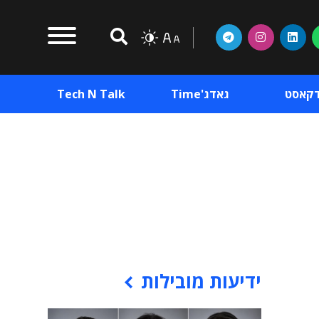
דקאסט
גאדג'Time
Tech N Talk
וכן פרסומי
תוכן פרסומי
וכן פרסומי
ידיעות מובילות