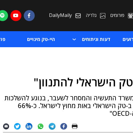
פורומים
גלריה
DailyMaily
ועים
דעות וניתוחים
היי-טק מינויים
פו
טק הישראלי להתנוון"
ת
 משרד התעשיה והמסחר לשעבר, בנוגע להשלכות
ת
אישור הרפורמה המשפטית ● "רוב ההשקעות ב-טק הישראלי באות מחוץ לישראל. כ-66%