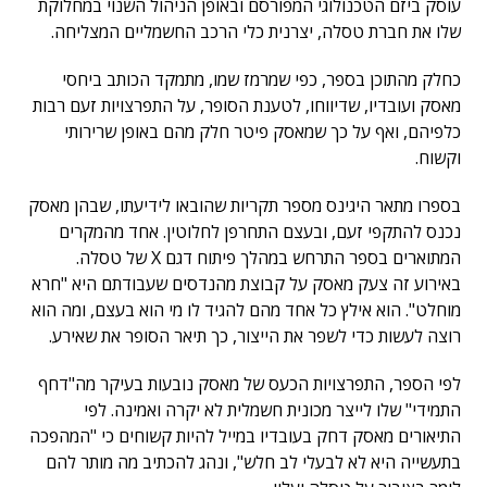
עוסק ביזם הטכנולוגי המפורסם ובאופן הניהול השנוי במחלוקת
שלו את חברת טסלה, יצרנית כלי הרכב החשמליים המצליחה.
כחלק מהתוכן בספר, כפי שמרמז שמו, מתמקד הכותב ביחסי
מאסק ועובדיו, שדיווחו, לטענת הסופר, על התפרצויות זעם רבות
כלפיהם, ואף על כך שמאסק פיטר חלק מהם באופן שרירותי
וקשוח.
בספרו מתאר היגינס מספר תקריות שהובאו לידיעתו, שבהן מאסק
נכנס להתקפי זעם, ובעצם התחרפן לחלוטין. אחד מהמקרים
המתוארים בספר התרחש במהלך פיתוח דגם X של טסלה.
באירוע זה צעק מאסק על קבוצת מהנדסים שעבודתם היא "חרא
מוחלט". הוא אילץ כל אחד מהם להגיד לו מי הוא בעצם, ומה הוא
רוצה לעשות כדי לשפר את הייצור, כך תיאר הסופר את שאירע.
לפי הספר, התפרצויות הכעס של מאסק נובעות בעיקר מה"דחף
התמידי" שלו לייצר מכונית חשמלית לא יקרה ואמינה. לפי
התיאורים מאסק דחק בעובדיו במייל להיות קשוחים כי "המהפכה
בתעשייה היא לא לבעלי לב חלש", ונהג להכתיב מה מותר להם