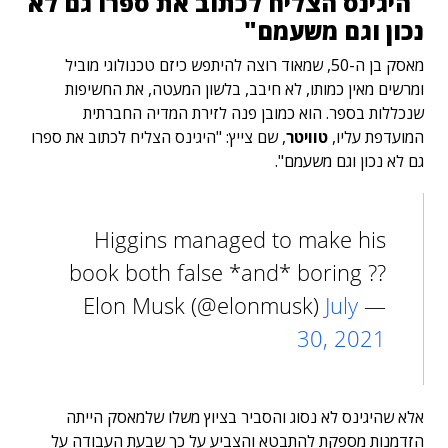
"היגינס הצליח לכתוב את ספרו גם לא
נכון וגם משעמם"
מאסק בן ה-50, שמאוד רוצה להיתפש כיזם טכנולוגי מוביל
ומרשים מאין כמותו, לא חיבב, בלשון המעטה, את החשיפות
שנכללות בספר. הוא כמובן פנה לזירת המדיה החברתית
המועדפת עליו,
טוויטר
, שם צייץ: "היגינס הצליח לכתוב את ספרו
גם לא נכון וגם משעמם".
Higgins managed to make his
book both false *and* boring ??
July
— Elon Musk (@elonmusk)
30, 2021
אלא שהיגינס לא נסוג והסביר בציוץ משלו שלמאסק הייתה
הזדמנות מספקת להתבטא והצביע על כך שבעת העבודה על