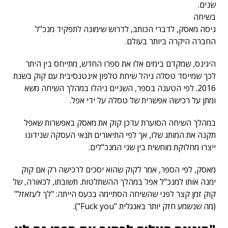
שנים.
בשיחה
ניסה מאסק, לדברי הכותב, לדרוש שימונה לתפקיד מנכ"ל
החברה היקרה ביותר בעולם.
היגינס, שמקדם בימים אלו את ספרו החדש, מתייחס בין היתר
לכך שמייסד טסלה ניהל שיחת טלפון אינטנסיבית עם קוק בשנת
2016. לפי הטענה בספר, השניים ניהלו במהלך השיחה משא
ומתן על רכישה אפשרית של טסלה על ידי אפל.
במהלך השיחה הסוערת עדכן קוק את מאסק באפשרות שאפל
תקנה את המותג שלו, אך לפי התיאורים תנאי העסקה שנידונו
ייצרו מחלוקת מוחשית בין שני המנכ"לים.
מאסק, לפי הספר, אמר לקוק שהוא יסכים לרכישה רק אם קוק
ימנה אותו למנכ"ל אפל במהלך ההשתלטות. תשובתו, לכאורה, של
קוק זמן קצר לפני שהשיחה הסתיימה בכעס הייתה: "לך לעזאזל"
(מה שנשמע חזק יותר באנגלית "Fuck you").