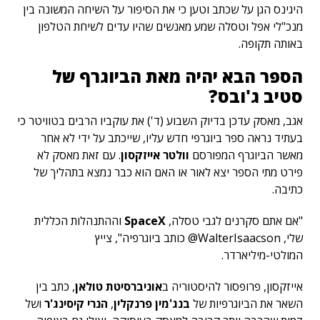
היגינס הגן על שכתב וטען כי את הסיפור על השיחה המשונה בין
מנכ"לי אפל וטסלה שמע מאנשים שהיו עדים לשיחת הטלפון
באותה תקופה.
הספר הבא יהיה מאת הביוגרף של
סטיב ג'ובס?
אגב, מאסק עדכן בדיוק השבוע (ד') את עוקביו הרבים בטוויטר כי
בעתיד נראה ספר ביוגרפי חדש עליו, שייכתב על ידי לא אחר
מאשר הביוגרף המפורסם
וולטר אייזקסון
. עם זאת מאסק לא
פירט מתי הספר יצא לאור או האם הוא כבר נמצא בתהליך של
כתיבה.
"אם אתם סקרנים לגבי טסלה,
SpaceX
וההתנהלות הכללית
שלי, WalterIsaacson@ כותב ביוגרפיה", צייץ
המולטי-מיליארדר.
אייזקסון, פרופסור להיסטוריה ב
אוניברסיטת טולאן
, כתב בין
השאר את הביוגרפיות של
בנג'מין פרנקלין
,
הנרי קיסינג'ר
ושל