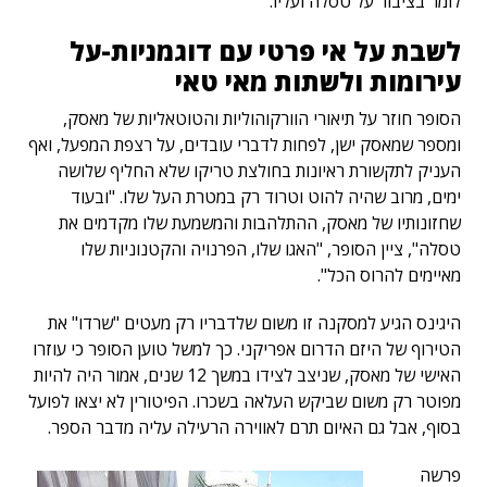
לומר בציבור על טסלה ועליו.
לשבת על אי פרטי עם דוגמניות-על
עירומות ולשתות מאי טאי
הסופר חוזר על תיאורי הוורקוהוליות והטוטאליות של מאסק,
ומספר שמאסק ישן, לפחות לדברי עובדים, על רצפת המפעל, ואף
העניק לתקשורת ראיונות בחולצת טריקו שלא החליף שלושה
ימים, מרוב שהיה להוט וטרוד רק במטרת העל שלו. "ובעוד
שחזונותיו של מאסק, ההתלהבות והמשמעת שלו מקדמים את
טסלה", ציין הסופר, "האגו שלו, הפרנויה והקטנוניות שלו
מאיימים להרוס הכל".
היגינס הגיע למסקנה זו משום שלדבריו רק מעטים "שרדו" את
הטירוף של היזם הדרום אפריקני. כך למשל טוען הסופר כי עוזרו
האישי של מאסק, שניצב לצידו במשך 12 שנים, אמור היה להיות
מפוטר רק משום שביקש העלאה בשכרו. הפיטורין לא יצאו לפועל
בסוף, אבל גם האיום תרם לאווירה הרעילה עליה מדבר הספר.
פרשה