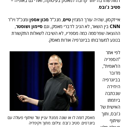
דמות שהרבה יותר קרובה למאסק בעיסוקה, ואולי גם באופיה –
סטיב ג'ובס
.
אייזקסון, שהיה עורך המגזין
טיים
, מנכ"ל
מכון אספן
ומנכ"ל ויו"ר
CNN
בין השאר, לא הגיב לדברי מאסק, וגם
סיימון ושוסטר
,
ההוצאה שפרסמה כמה מספריו, לא השיבה לשאלות התקשורת
בנוגע למעורבותו בביוגרפיה אודות מאסק.
לפי אתר
"הספריה
הלאומית",
מדובר
בביוגרפיה
היחידה
שנכתבה
ביוזמתו
האישית של
ג'ובס, ותוך
מאסק דומה לו או שונה ממנו? עניין של שיתוף פעולה עם
שיתוף
ביוגרפים. סטיב ג'ובס. צילום: מתוך ויקיפדיה