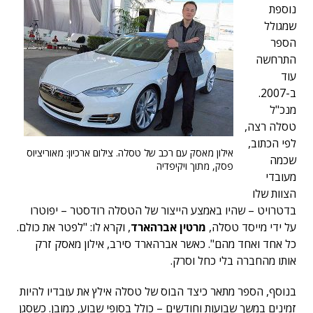
נוספת
שמגולל
הספר
התרחשה
עוד
ב-2007.
מנכ"ל
טסלה רצה,
לפי הכתוב,
אילון מאסק עם רכב של טסלה. צילום ארכיון: מאוריציוס
שכמה
פסק, מתוך ויקיפדיה
מעובדי
הצוות שלו
בדטרויט – שהיו באמצע הייצור של הטסלה רודסטר – יפוטרו
על ידי מייסד טסלה,
מרטין אברהארד
, וקרא לו: "לפטר את כולם.
כל אחד ואחד מהם". כאשר אברהארד סירב, אילון מאסק זרק
אותו מהחברה בלי כחל וסרק.
בנוסף, הספר מתאר כיצד הבוס של טסלה אילץ את עובדיו להיות
זמינים במשך שבועות וחודשים – כולל בסופי שבוע, כמובן. כשסגן