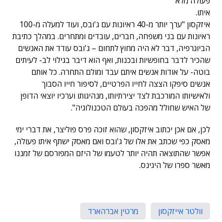
פעולה מלא
איתו.
איזקסון "ערך יותר מ-40 ראיונות עם ג'ובס, ועוד למעלה מ-100
ראיונות עם בני משפחה, חברים, עובדים ומתחרים. במהלך כתיבת
הביוגרפיה, דבר לא היה מחוץ לתחום – ג'ובס עודד את האנשים
שהכיר לדבר בחופשיות ובכנות, ואף הוא דיבר בגילוי לב- לעיתים
בוטה- על אודות אנשים איתם עבד ומולם התחרה. כל אותם
אנשים סיפקו הצצה לחייו הפרטיים, לסיפור חייו הסבוך
ולאישיותו המורכבת לצד יצירתיותו, מנהיגותו וערכיו יוצאי הדופן
של האיש שחולל מהפכה בעולם הטכנולוגיה".
לכן, אם אכן יכתוב איזקסון, שהוא זוכה פרס פוליצר, את דברי ימי
מאסק כפי שכתב את אלו של ג'ובס ואם מאסק ישתף איתו פעולה,
אפשר שהתוצאה תהיה יותר לטעמו של היזם המפורסם של זמננו
מאשר ספרו של היגינס.
וולטר אייזקסון
מרטין אברהארד