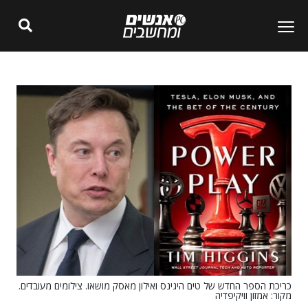
כריכת הספר החדש של טים היגינס ואילון מאסק מושאו. צילומים מעובדים.
מקור: אמזון וויקיפדיה