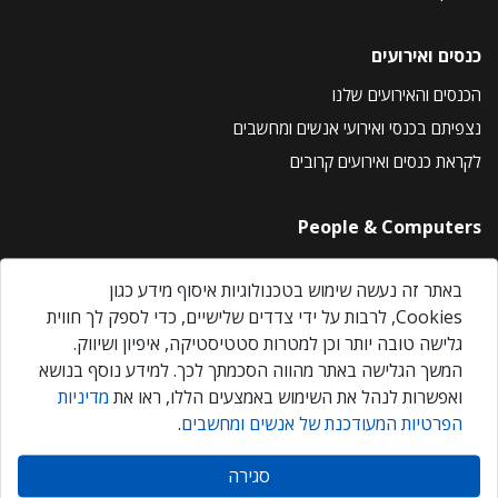
כנסים ואירועים
הכנסים והאירועים שלנו
נצפיתם בכנסי ואירועי אנשים ומחשבים
לקראת כנסים ואירועים קרובים
People & Computers
About Us
באתר זה נעשה שימוש בטכנולוגיות איסוף מידע כגון
Privacy Policy
Cookies, לרבות על ידי צדדים שלישיים, כדי לספק לך חווית
Contact Us
גלישה טובה יותר וכן למטרות סטטיסטיקה, איפיון ושיווק.
Our Events
המשך הגלישה באתר מהווה הסכמתך לכך. למידע נוסף בנושא
ואפשרות לנהל את השימוש באמצעים הללו, ראו את
מדיניות
הפרטיות המעודכנת של אנשים ומחשבים
.
אנשים ומחשבים © 2026 – כל הזכויות שמורות
סגירה
Created by