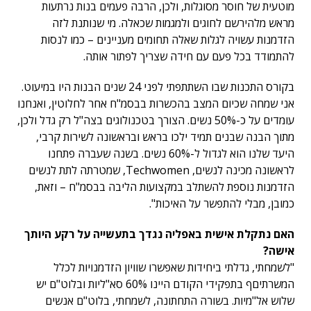
מוטעית של חוסר מסוגלות, ולכן, הרבה פעמים בנות נרתעות
מראש מלהירשם לחוגים ולמגמות שכאלה. מי שנותנת לזה
הזדמנות עשויה לגלות שאלה תחומים מעניינים – כמו לנסות
להתמודד בכל פעם עם חידה שצריך לפתור אותה.
בקורס התכנות שבו השתתפתי לפני 24 שנים הבנות היו במיעוט.
אני שמחה שכיום המצב בהכשרות בבסמ"ח אחר לחלוטין, ואנחנו
עומדים על כ-50% נשים. הצורך בטכנולוגים בצה"ל רק גדל ולכן,
מתוך הבנה שבנים תמיד ילכו בראש ובראשונה לשירות קרבי,
היעד שלנו הוא לגדול ל-60% נשים. בשנה שעברה פתחנו
לראשונה מכינה לנשים, Techwomen, שמטרתה לתת לנשים
הזדמנות נוספת להשתלב במקצועות הליבה בבסמ"ח – וזאת,
כמובן, מבלי להתפשר על האיכות".
האם נתקלת אישית באפליה נגדך בתעשייה על רקע היותך
אישה?
"לשמחתי, גדלתי ביחידות שאפשרו שוויון הזדמנויות לכלל
המשרתיםף בתפקידי הקודם היינו 60% סא"ליות ובלוט"ם יש
שלוש אל"מיות. בשורה התחתונה, לשמחתי, בלוט"ם אנשים