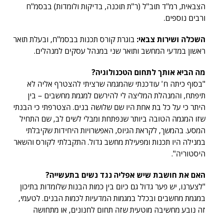
הצבאית, רמ"ד תוב"ל (ר"ת תוכנה, בדיקות ולומדות) בבסמ"ח
ורבים נוספים.
השכלה ושירות צבאי:
בוגרת קורס תכנות בבסמ"ח, ובעלת תואר
ראשון במדעי המחשב ותואר שני במנהל עסקים למנהלים.
מה הביא אותך לתחום הטכנולוגיה?
"בסוף כיתה ח' עודכנתי שהמגמה שרציתי להצטרף אליה לא
תיפתח, והמנהלת המליצה לי להירשם למגמת מחשבים – בין
היתר כי על כל בת אחת היו שם שלושה בנים. הצטרפתי כי הבנתי
שזו המגמה הטובה ביותר שנפתחת ומבלי לשים לב, שם התחיל
המסע. בהמשך, לקראת הגיוס, האפשרויות היחידות שקיבלתי
במנילה היו תכנות ומפעילת מחשב גדול. התקבלתי לקורס והשאר
היסטוריה".
האם את חושבת שיש אפליה נגד נשים בתעשייה?
"לצערנו, יש פער גדול גם כיום בין כמות הבנות שלומדות בתיכון
במגמת מחשבים ובכלל במגמות המדעיות לכמות הבנים. לטעמי,
זה נובע מחשיבה מוטעית שזה תחום לחנונים, או מתחושה