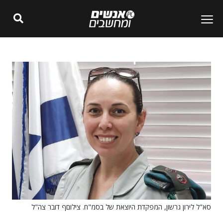
סא"ל לירון גרשון, המפקדת היוצאת של בסמ"ח. צילוםף דובר צה"ל