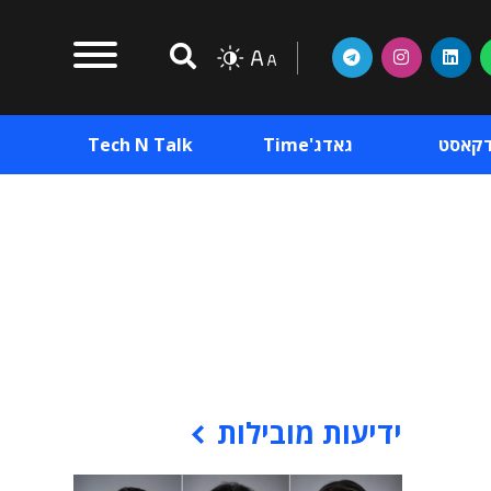
דקאסט
גאדג'Time
Tech N Talk
וכן פרסומי
תוכן פרסומי
וכן פרסומי
ידיעות מובילות