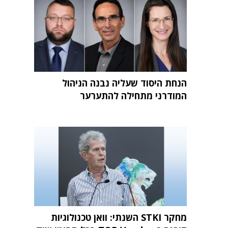
הנחת היסוד שעליה נבנה הניהול
המודרני מתחילה להתערער
מחקר STKI השנתי: וואן טכנולוגיות