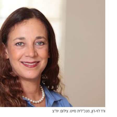
ורד לוי-רון, מנכ"לית סייט. צילום: יח"צ