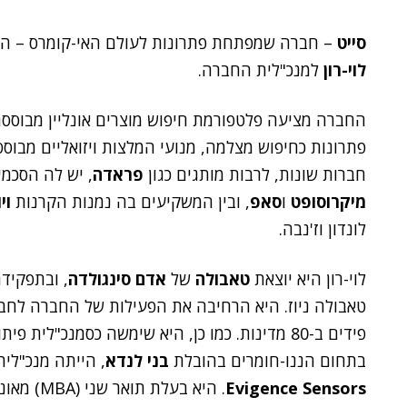
סייט
– חברה שמפתחת פתרונות לעולם האי-קומרס – הוד
לוי-רון
למנכ"לית החברה.
פתרונות כחיפוש מצלמה, מנועי המלצות ויזואליים מבוססי
חברות שונות, לרבות מותגים כגון
פראדה
, יש לה הסכמי
מיקרוסופט
ו
סאפ
, ובין המשקיעים בה נמנות הקרנות
וי
לונדון וז'נבה.
לוי-רון היא יוצאת
טאבולה
של
אדם סינגולדה
, ובתפקיד
טאבולה ניוז. היא הרחיבה את הפעילות של החברה לחברו
פידים ב-80 מדינות. כמו כן, היא שימשה כסמנכ"לית פיתוח עסקי ב
בתחום הננו-חומרים בהובלת
בני לנדא
, הייתה מנכ"לי
Evigence Sensors
. היא בעלת תואר שני (MBA) מאוניברסיטת קולומביה בניו-יורק.