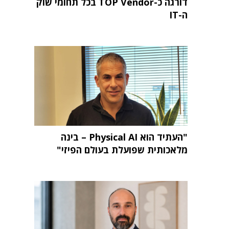
דורגה כ-TOP Vendor בכל תחומי שוק
ה-IT
"העתיד הוא Physical AI – בינה
מלאכותית שפועלת בעולם הפיזי"