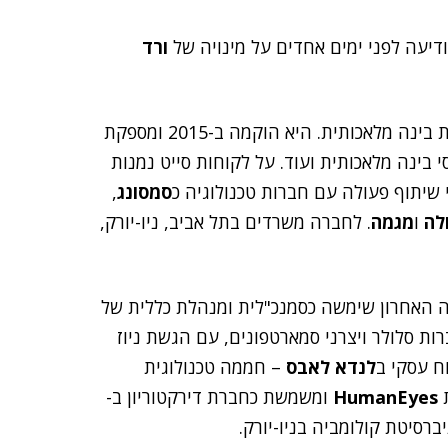
יעה לפני ימים אחדים על מינויה של
ורד
החברה מציעה פלטפורמת חיפוש מוצרים אונליין מבוססת בינה מלאכותית. היא הוקמה ב-2015 ומספקת
 בינה מלאכותית ועוד. על לקוחות סייט נמנות
 שיתוף פעולה עם חברות טכנולוגיה כ
סמסונג
,
ולה
ו
מגמה
. לחברה משרדים בתל אביב, ניו-יורק,
ה האחרון שימשה כסמנכ"לית ומנהלת כללית של
ת סלולר ויצרני סמארטפונים, עם הגשת ניוז
לנדא לאבס
– חממה טכנולוגית
ת
HumanEyes
ומשמשת כחברת דירקטוריון ב-