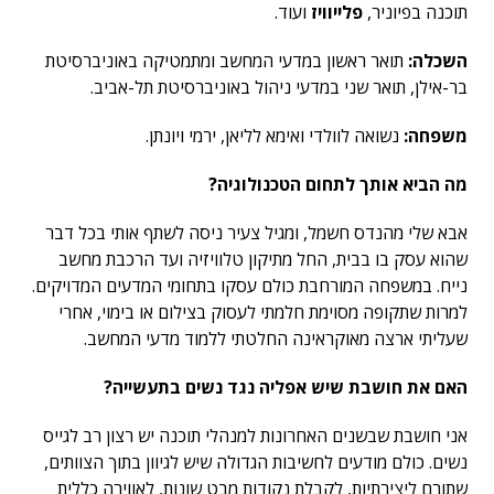
תוכנה בפיוניר,
פלייוויז
ועוד.
השכלה:
תואר ראשון במדעי המחשב ומתמטיקה באוניברסיטת
בר-אילן, תואר שני במדעי ניהול באוניברסיטת תל-אביב.
משפחה:
נשואה לוולדי ואימא לליאן, ירמי ויונתן.
מה הביא אותך לתחום הטכנולוגיה?
אבא שלי מהנדס חשמל, ומגיל צעיר ניסה לשתף אותי בכל דבר
שהוא עסק בו בבית, החל מתיקון טלוויזיה ועד הרכבת מחשב
נייח. במשפחה המורחבת כולם עסקו בתחומי המדעים המדויקים.
למרות שתקופה מסוימת חלמתי לעסוק בצילום או בימוי, אחרי
שעליתי ארצה מאוקראינה החלטתי ללמוד מדעי המחשב.
האם את חושבת שיש אפליה נגד נשים בתעשייה?
אני חושבת שבשנים האחרונות למנהלי תוכנה יש רצון רב לגייס
נשים. כולם מודעים לחשיבות הגדולה שיש לגיוון בתוך הצוותים,
שתורם ליצירתיות, לקבלת נקודות מבט שונות, לאווירה כללית