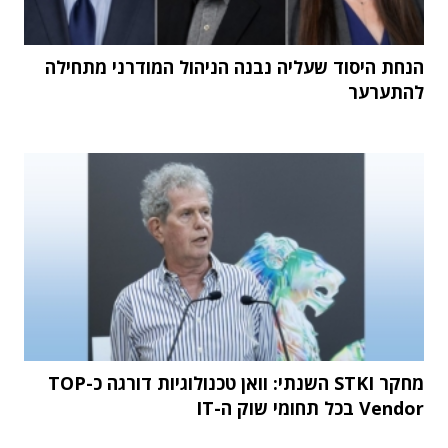
הנחת היסוד שעליה נבנה הניהול המודרני מתחילה
להתערער
מחקר STKI השנתי: וואן טכנולוגיות דורגה כ-TOP
Vendor בכל תחומי שוק ה-IT