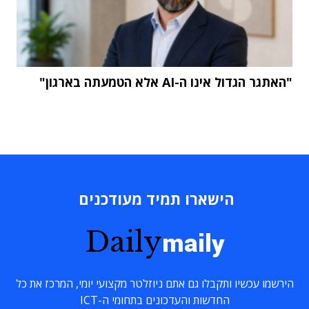
"האתגר הגדול אינו ה-AI אלא הטמעתה בארגון"
הישארו תמיד מעודכנים
Daily
maily
הירשמו עכשיו ותקבלו גם אתם ניוזלטר מקצועי יומי, המרכז את כל
החדשות והעדכונים בתחומי ה-ICT