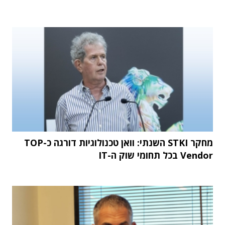
מחקר STKI השנתי: וואן טכנולוגיות דורגה כ-TOP
Vendor בכל תחומי שוק ה-IT