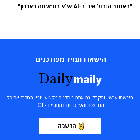
"האתגר הגדול אינו ה-AI אלא הטמעתה בארגון"
הישארו תמיד מעודכנים
Daily
maily
הירשמו עכשיו ותקבלו גם אתם ניוזלטר מקצועי יומי, המרכז את כל
החדשות והעדכונים בתחומי ה-ICT
הרשמה