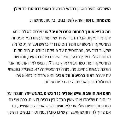
השכלה:
תואר ראשון במדעי המחשב מ
אוניברסיטת בר אילן
.
משפחה:
גרושה ואמא לשני בנים, בזוגיות מאושרת.
מה הביא אותך לתחום הטכנולוגיה?
אני אנסה לא להישמע
יותר מדי גיקית, אבל הדבר היחיד שידעתי לעשות מגיל אפס זה
מתמטיקה. המספרים תמיד הסתדרו לי בראש ועל הדף. כל מה
שקשור למדעים, ממתמטיקה עד פיזיקה וביולוגיה, היה מקום
הנוחות שלי. באופן טבעי, תמיד הייתי בכיתות מדעים, תחרויות
מתמטיקה ועוד. כשהגעתי לארץ בגיל 17, ממש לא ידעתי מה אני
הולכת לעשות בחיים. מה, מורה למתמטיקה? לא בשבילי. נפגשתי
עם יועצת ב
אוניברסיטת תל אביב
והיא עזרה לי למצוא את
המסלול הנכון. אני מודה לה כל יום על זה.
האם את חושבת שיש אפליה נגד נשים בתעשייה?
חונכתי על
ידי הורים שלימדו אותי שאין הבדל בין גברים לנשים. ככה אני גם
מתנהגת ביומיום שלי. אני לא חושבת שיש אפליה בתעשייה, גם
אם צריך להודות שהתעשייה שלנו סובלת ממחסור בנשים. השינוי