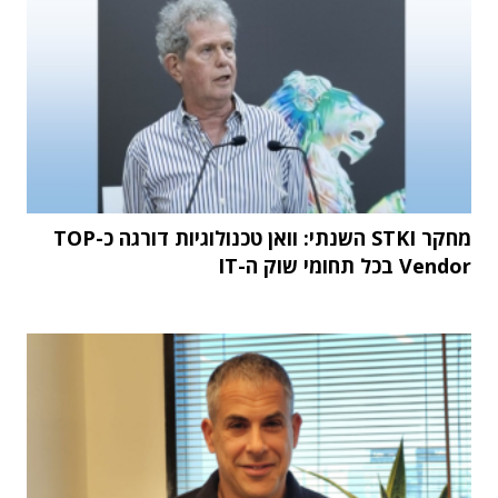
מחקר STKI השנתי: וואן טכנולוגיות דורגה כ-TOP
Vendor בכל תחומי שוק ה-IT