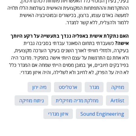
בעיני, בעידן הנוכחי כלל האפשרויות פתוחות לכולם ולכולן,
ההתקדמות וההתפתחות המקצועית והאישית בעולמות הללו תלויה
למעשה באדם עצמו, ברצון, בכישורים ובמוטיבציה האישית
ללמוד ולהצליח, ללא קשר למגדר.
האם נתקלת אישית באפליה נגדך בתעשייה על רקע היותך
אישה?
כשעבדתי בתחום הסאונד עבדתי בסביבה גברית
בעיקרה, ולמזלי חוויתי לאורך השנים בעיקר הערכה מקצועית,
ולא אחת גם התרגשות על עצם היותי אישה בתפקיד. מדובר היה
בפידבקים חיוביים, אך במובן מסוים הייתי שמחה אם המגדר כלל
לא היה על הפרק, לא לחיוב ולא לשלילה, והיה איזון מגדרי.
מוזיקה
מגדר
ארטליסט
מיה ירון
Artlist
מחלקת מדיה מוזיקלית
ניתוח מוזיקה
Sound Engineering
איזון מגדרי