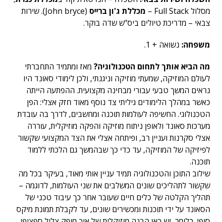
מסלול Full Stack –
מכללת ג'ון ברייס
(John bryce). שירות
צבאי – מדריכת טיולים ביס"ש שדה בוקר.
משפחה:
נשואה + 1.
מה הביא אותך לתחום הטכנולוגיה?
מאז ומתמיד התחברתי
לעולם המוזיקה, שמעתי מוזיקה וניגנתי, ולכן לימודי סאונד היו
נראים המשך טבעי עבורי מבחינה מקצועית. ההפתעה הייתה
כאשר במהלך הלימודים גיליתי צד נוסף מאוד חזק אצלי: הפן
הטכנולוגי. החשיפה לעולמות תוכנה ומחשבים, לדרך בה עובדת
מערכות סאונד ולאופן ניתוח מוזיקה והפקה מוזיקלית, עוררה
אצלי סקרנות ועניין רב, ופיתחה אצלי את הצד המקצועי שקשור
לפיזיקה של המוזיקה, עד כדי כך שבהמשך גם הלכתי ללמוד
תוכנה.
שילוב התוכן והטכנולוגיה תמיד עניין אותי מאוד, בעיקר בכל מה
שקשור לתהליכים שונים המשלבים את שני העולמות, לדוגמה –
תהליך הקלטה של כלים חיים שעובר אחר כך עיבוד טכני של
הסאונד על ידי תוכנות ומכשירים שונים, עד לקבלת תמונת מיקס
סופי. כלומר, יש כאן הבנה מוזיקלית של איך מופק צליל ספציפי