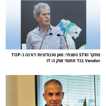
מחקר STKI השנתי: וואן טכנולוגיות דורגה כ-TOP
Vendor בכל תחומי שוק ה-IT