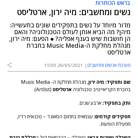
בראש הכותרות
נשים ומחשבים: מיה ירון, ארטליסט
מדור מיוחד על נשים בתפקידים שונים בתעשייה:
מיהן? מה הביא אותן לעולם הטכנולוגיה? והאם
הן חושבות שיש בענף אפליה? ● הפעם: מיה ירון,
מנהלת מחלקת ה-Music Media בחברת
ארטליסט
מערכת אנשים ומחשבים
26/05/2021 15:05
שם ותפקיד:
מיה ירון
, מנהלת מחלקת ה- Music Media
בחברת הקריאייטיב טכנולוגיה
ארטליסט
(Artlist).
ותק בתפקיד:
ארבע שנים.
תפקידים קודמים:
עצמאית בתחום הסאונד – טכנאית רדיו,
מפעילת הופעות.
השכלה ושירות צבאי:
השכלה – הנדסאית קול ב
מכללת כנרת
;