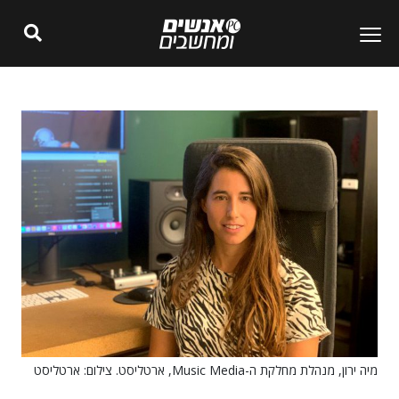
מיה ירון, מנהלת מחלקת ה-Music Media, ארטליסט. צילום: ארטליסט