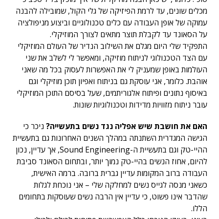
מכלים שונים, עד לרמת הפיזיקה של גלי הקול, שמובילה להבנה
עמוקה של אופן העבודה עם כלים טכנולוגיים וביצוע מניפולציה
על הסאונד עד לקבלת תוצר מתאים לצורך המוזיקלי.
התפקיד שלי היום מגלם את השילוב הנדיר של העולם המוזיקלי
עם הצד הטכנולוגי לניתוח מוזיקה, ומאפשר לי לשלב את שני
העולמות באופן שמעניק לי את האפשרות לעסוק בכל מה שאני
אוהבת. כלומר, אני עוסקת גם בניתוח ואפיון תוכן מוזיקלי וגם
באיסוף נתונים ופיתוח אלגוריתמים, שעל בסיסם התוכן המוזיקלי
עובר ניתוח מזוויות מדידות וטכנולוגיות שונות.
האם את חושבת שיש אפליה נגד נשים בתעשייה?
ניכר כי
הגישה המגדרית השתנתה במהלך השנים האחרונות גם בתעשיית
ההיי-טק וגם בתעשיית ה-Sound Engineering, אך עדיין, נכון
להיום, אחוז הנשים בהיי-טק נמוך יותר, ובתחום הסאונד סביבת
העבודה ברוב המקומות עדיין גברית ברובה. ברמה האישית,
כשאני מנסה לגייס נשים למחלקה שלי – אני נוכחת לגלות
שהדבר אינו פשוט, כי עדיין אין הרבה נשים שעוסקות בתחומים
הללו.