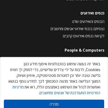
כנסים ואירועים
הכנסים והאירועים שלנו
נצפיתם בכנסי ואירועי אנשים ומחשבים
לקראת כנסים ואירועים קרובים
People & Computers
About Us
באתר זה נעשה שימוש בטכנולוגיות איסוף מידע כגון
Privacy Policy
Cookies, לרבות על ידי צדדים שלישיים, כדי לספק לך חווית
Contact Us
גלישה טובה יותר וכן למטרות סטטיסטיקה, איפיון ושיווק.
Our Events
המשך הגלישה באתר מהווה הסכמתך לכך. למידע נוסף בנושא
ואפשרות לנהל את השימוש באמצעים הללו, ראו את
מדיניות
הפרטיות המעודכנת של אנשים ומחשבים
.
אנשים ומחשבים © 2026 – כל הזכויות שמורות
סגירה
Created by