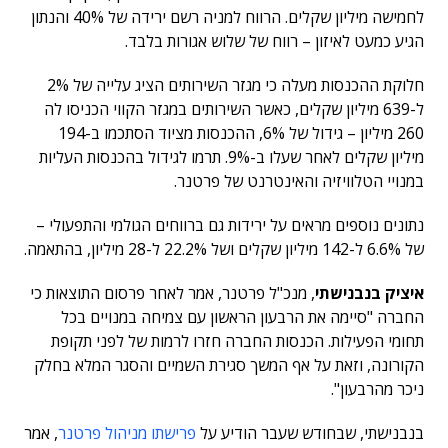
לחמישה מיליון שקלים. הרווח למניה רשם ירידה של 40% והנתון
הגיע כמעט לאיזון – רווח של שלוש אגורות בלבד.
חלוקת ההכנסות מעלה כי מגזר השירותים הציג עלייה של 2%
ל-639 מיליון שקלים, כאשר השירותים במגזר הקווי הכניסו לה
260 מיליון – גידול של 6%, ההכנסות מציוד הסתכמו ב-194
מיליון שקלים לאחר שעלו ב-9%. תרמו לגידול בהכנסות העליות
במנויי הטלוויזיה והאינטרנט של פרטנר.
נתונים נוספים מראים על ירידות גם ברווחים הגולמי והתפעולי –
של 6.6% ל-142 מיליון שקלים ושל 22.2% ל-28 מיליון, בהתאמה.
איציק בנבנישתי
, מנכ"ל פרטנר, אמר לאחר פרסום התוצאות כי
החברה "סיימה את הרבעון הראשון עם צמיחה במנויים בכל
תחומי הפעילות. הכנסות החברה חזרו לרמות של לפני תקופת
הקורונה, וזאת על אף המשך סגירת השמיים והסגר המלא בחלק
ניכר מהרבעון".
בנבנישתי, שבחודש שעבר הודיע על
פרישתו מניהול פרטנר
, אמר