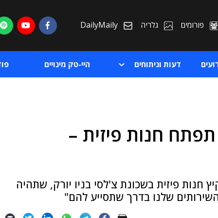
פורומים
גלריה
DailyMaily
ועים
דעות וניתוחים
היי-טק מינויים
פו
תפתח חנות פיזית –
ת
ת
 חנות פיזית בשכונת צ'לסי בניו יורק, שתהיה
השירותים שלנו בדרך שתסייע להם"