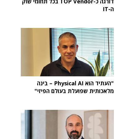
דורגה כ-TOP Vendor בכל תחומי שוק
ה-IT
"העתיד הוא Physical AI – בינה
מלאכותית שפועלת בעולם הפיזי"