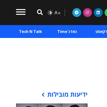
דקאסט
גאדג'Time
Tech N Talk
וכן פרסומי
תוכן פרסומי
וכן פרסומי
ידיעות מובילות