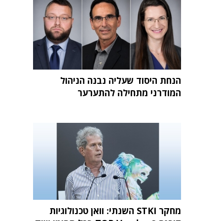
הנחת היסוד שעליה נבנה הניהול
המודרני מתחילה להתערער
מחקר STKI השנתי: וואן טכנולוגיות