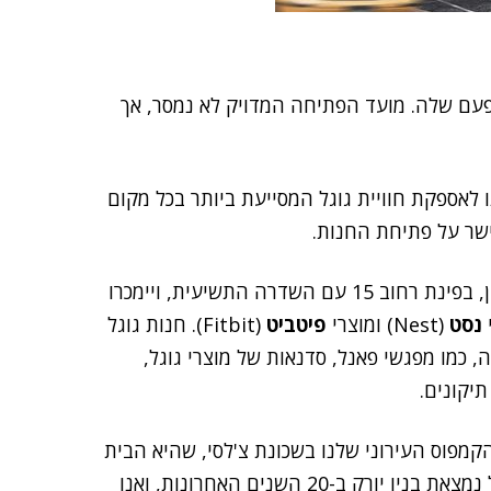
ה אי פעם שלה. מועד הפתיחה המדויק לא נמסר, אך
אספקת חוויית גוגל המסייעת ביותר בכל מקום
ישר על פתיחת החנות.
החנות, בגודל כ-500 מ"ר, תיפתח בשכונת צ'לסי במנהטן, בפינת רחוב 15 עם השדרה התשיעית, ויימכרו
נסט
(Nest) ומוצרי
פיטביט
(Fitbit). חנות גוגל
 כמו מפגשי פאנל, סדנאות של מוצרי גוגל,
מפוס העירוני שלנו בשכונת צ'לסי, שהיא הבית
של רבים מתוך יותר מ-11 אלף עובדי גוגל בניו יורק. גוגל נמצאת בניו יורק ב-20 השנים האחרונות, ואנו