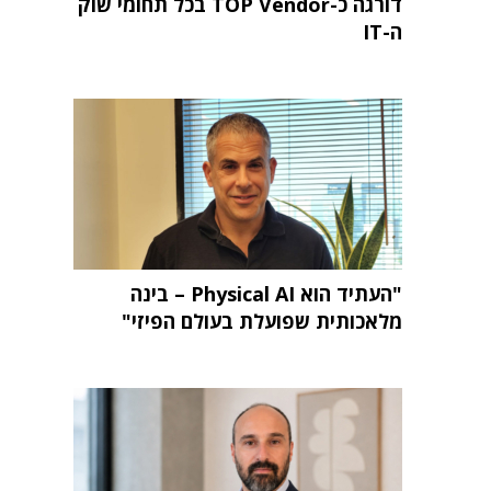
דורגה כ-TOP Vendor בכל תחומי שוק
ה-IT
"העתיד הוא Physical AI – בינה
מלאכותית שפועלת בעולם הפיזי"