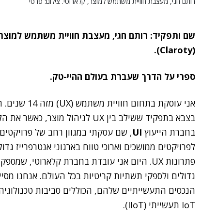
רותם חגי, מעצבת חוויית משתמש למוצר, קלארוטי. צילום: פרטי
שם ותפקיד: רותם חגי, מעצבת חוויית משתמש למוצר
(Claroty).
ספרי על הדרך שעברת בעולם ההיי-טק.
אני עוסקת בתחו
בצבא בתפקיד ששילב בין UX לניהול 
בחברת הייעוץ
UI
, שם עסקתי במגוון רחב של פרויקטים
לפרויקטים ממושכים וארוכי טווח בארגוני אנטרפרייז גד
פתרונות UX. היום אני עובדת בחברת קלארוטי, ש
גדולים ולספקי תשתיות קריטיות בכל העולם. אנחנו מסי
IoT תעשייתי (IIoT).