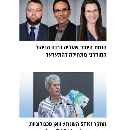
הנחת היסוד שעליה נבנה הניהול
המודרני מתחילה להתערער
מחקר STKI השנתי: וואן טכנולוגיות