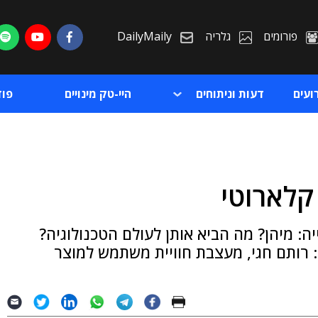
פורומים
גלריה
DailyMaily
ועים
דעות וניתוחים
היי-טק מינויים
פו
קלארוטי
ת
ה: מיהן? מה הביא אותן לעולם הטכנולוגיה?
ת
 רותם חגי, מעצבת חוויית משתמש למוצר