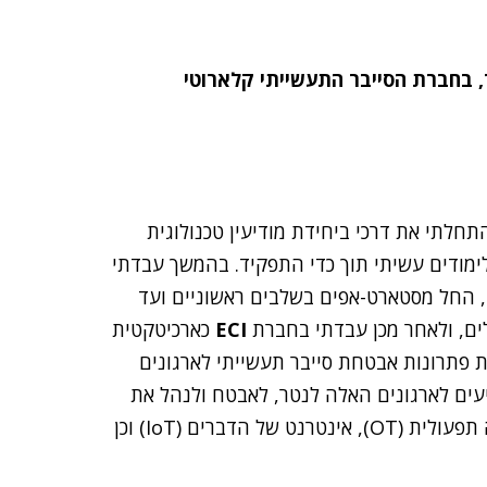
, בחברת הסייבר התעשייתי קלארוטי
ם חוויית משתמש (UX) מזה 14 שנים. התחלתי את דרכי ביחידת מודיעין טכנולוגית
מוצר, כאשר את הלימודים עשיתי תוך כדי התפקיד. בהמשך עבדתי
, החל מסטארט-אפים בשלבים ראשוניים ועד
ולים, ולאחר מכן עבדתי בחברת
ECI
כארכיטקטית
מספקת פתרונות אבטחת סייבר תעשייתי לארגונים
יעים לארגונים האלה לנטר, לאבטח ולנהל את
הנכסים התעשייתיים שלהם, הכוללים סביבות טכנולוגיה תפעולית (OT), אינטרנט של הדברים (IoT) וכן