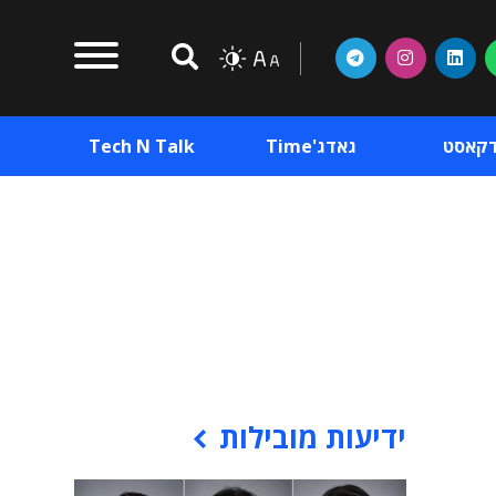
דקאסט
גאדג'Time
Tech N Talk
וכן פרסומי
תוכן פרסומי
וכן פרסומי
ידיעות מובילות