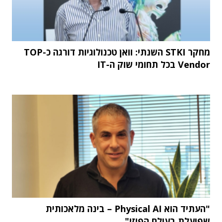
מחקר STKI השנתי: וואן טכנולוגיות דורגה כ-TOP
Vendor בכל תחומי שוק ה-IT
"העתיד הוא Physical AI – בינה מלאכותית
שפועלת בעולם הפיזי"