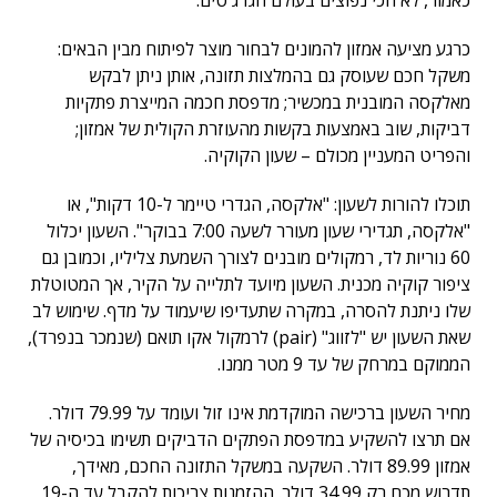
כאמור, לא הכי נפוצים בעולם הגדג'טים.
כרגע מציעה אמזון להמונים לבחור מוצר לפיתוח מבין הבאים:
משקל חכם שעוסק גם בהמלצות תזונה, אותן ניתן לבקש
מאלקסה המובנית במכשיר; מדפסת חכמה המייצרת פתקיות
דביקות, שוב באמצעות בקשות מהעוזרת הקולית של אמזון;
והפריט המעניין מכולם – שעון הקוקיה.
תוכלו להורות לשעון: "אלקסה, הגדרי טיימר ל-10 דקות", או
"אלקסה, תגדירי שעון מעורר לשעה 7:00 בבוקר". השעון יכלול
60 נוריות לד, רמקולים מובנים לצורך השמעת צליליו, וכמובן גם
ציפור קוקיה מכנית. השעון מיועד לתלייה על הקיר, אך המטוטלת
שלו ניתנת להסרה, במקרה שתעדיפו שיעמוד על מדף. שימוש לב
שאת השעון יש "לזווג" (pair) לרמקול אקו תואם (שנמכר בנפרד),
הממוקם במרחק של עד 9 מטר ממנו.
מחיר השעון ברכישה המוקדמת אינו זול ועומד על 79.99 דולר.
אם תרצו להשקיע במדפסת הפתקים הדביקים תשימו בכיסיה של
אמזון 89.99 דולר. השקעה במשקל התזונה החכם, מאידך,
תדרוש מכם רק 34.99 דולר. ההזמנות צריכות להקבל עד ה-19