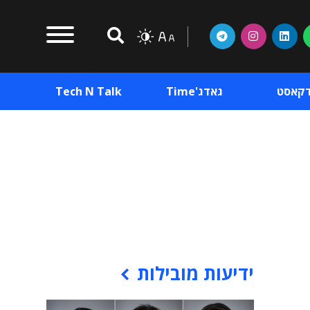
דקאסט
גאדג'Time
Tech N Talk
וכן פרסומי
תוכן פרסומי
וכן פרסומי
ידיעות מובילות