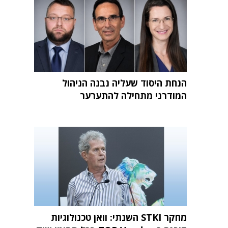
הנחת היסוד שעליה נבנה הניהול
המודרני מתחילה להתערער
מחקר STKI השנתי: וואן טכנולוגיות