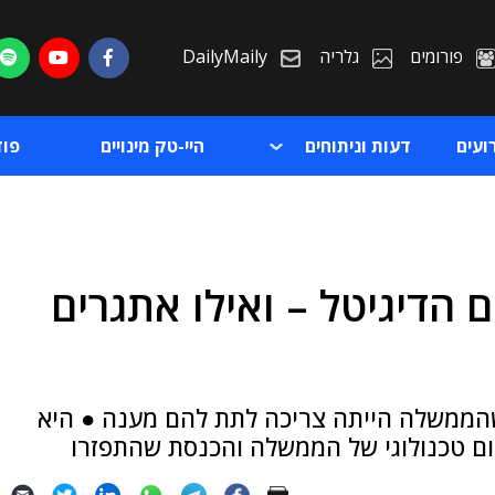
פורומים
גלריה
DailyMaily
ועים
דעות וניתוחים
היי-טק מינויים
פו
דיגיטל – ואילו אתגרים
ת
ת
שהממשלה הייתה צריכה לתת להם מענה ● היא
ום טכנולוגי של הממשלה והכנסת שהתפזרו