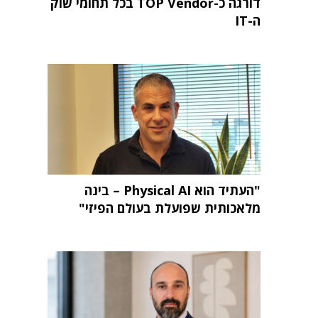
דורגה כ-TOP Vendor בכל תחומי שוק
ה-IT
"העתיד הוא Physical AI – בינה
מלאכותית שפועלת בעולם הפיזי"