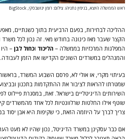
ראש הממשלה היוצא, בנימין נתניהו. צילום: רומן ינושבסקי, BigStock
ההליכה לבחירות, בפעם הרביעית בתוך כשנתיים, מאפ
הקצר שעבר מאז כינונה בחודש מאי. זה נכון לכל משרד ו
המפלגות המרכזיות בממשלה –
הליכוד
ו
כחול לבן
– היו 
והמנהלים במשרדים השונים הקדישו את הזמן לעבודה. כ
בעיתוי מקרי, או אולי לא, פרסם השבוע המשרד, בראשו
שמטרתו להראות לציבור את ההתקדמות בתכנון ובביצ
השירותים הדיגיטליים בישראל. זאת, במסגרת פיילוט לפ
שוטף אילו החלטות שרלוונטיות לכל אחד מהמשרדים קי
צריך לברך על היוזמה הזאת, כי שקיפות היא אבן יסוד ב
אם כבר עסקינן במשרד הדיגיטל, נכון שהיו לא מעט הע
הבאה תצטרך לכלול משרד שיעסוק בקידום הדיגיטליזציה