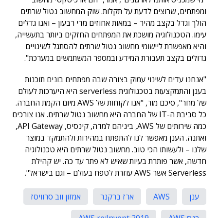
ומפתחים, שרוצים לדעת על תקלות. שוק המחשוב נטול שרתים
הולך וגדל בקצב מהיר – במאות אחוזים מדי רבעון – ואנו גדלים
עימו. הטכנולוגיה מושכת את המפתחים החזקים ביותר בתעשייה,
והיא מאפשרת ליישומי מחשוב נטול שרתים להסתגל לשינויים
גדולים בקצב תעבורת המידע ובמספר המשתמשים במערכת".
"אנחנו עדים לשינוי עמוק בצורה שבה מפתחים בונים תוכנות
בענן והתמקצעות בטכנולוגית serverless היא היערכות לעולם
של מחר", סיכם מור, "אנו לקוחות של AWS מיום הקמת החברה.
כל סביבת ה-IT של החברה היא מחשוב נטול שרתים. אנו צורכים
כמה שירותים של AWS, ביניהם למדה, קינסיס, API Gateway,
ואתנה. הענן מאפשר לנו להתפתח במהירות ולהתמקד במוצר
שלנו – ולעשותו הכי טוב. מחשוב נטול שרתים היא טכנולוגיה
חדשה, אשר פותרת בעיות שאיש לא פתר עד כה. יש קהילת
Serverless אשר AWS עוזרת לטפח בעולם – וגם בישראל".
ענן
AWS
ארז ברקנר
אמזון ווב סרוויסז