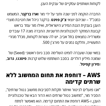
לקוחות ושותפים עסקיים של ענקית הענן.
החברה הוקמה לפני שנה וחצי על ידי מור ו
ארז ברקנר
, המשמש
כמנכ"ל – שניהם יוצאי
צ'ק פוינט
. ברקנר ניהל את חטיבת מוצרי
הענן בענקית הגנת המידע הישראלית, ואילו מור עמד בראש
קבוצת המחקר לטכנולוגיות חדשניות. החברה מונה 17 עובדים
ומשרדיה נמצאים בתל אביב. יש לה עשרות לקוחות, מכלל מגזרי
התעשייה, וחלקם נמנים על פורצ'ן 500.
במאי שנה שעברה לומיגו השלימה סבב גיוס ראשוני (Seed) של
שמונה מיליון דולרים. בסבב השתתפו שלוש קרנות:
פיטנגו
,
גרוב
,
ו
מירון קפיטל
.
AWS – דוחפת את תחום המחשוב ללא
שרתים קדימה
"אנו פועלים לניטור ואיתור תקלות לסביבות מחשוב נטול שרתים",
הסביר מור, "מחשוב נטול שרתים הוא הדור הבא של טכנולוגיית
הענן, ו-AWS דוחפת את התחום קדימה. הוא מאפשר לפתח