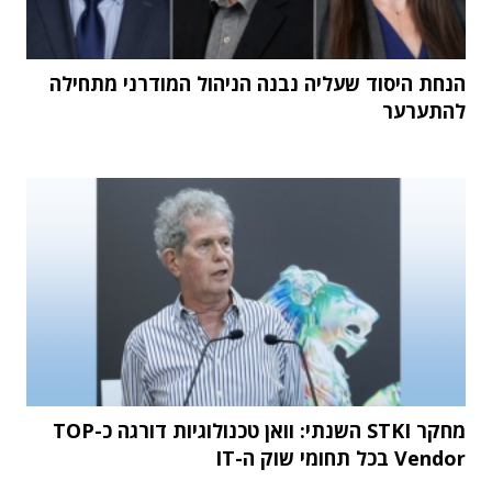
הנחת היסוד שעליה נבנה הניהול המודרני מתחילה
להתערער
מחקר STKI השנתי: וואן טכנולוגיות דורגה כ-TOP
Vendor בכל תחומי שוק ה-IT