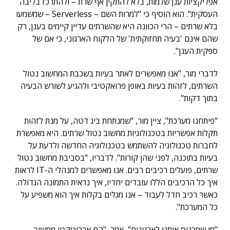
אפליקציות ענן שלמות, בלא להתקין אף שרת – ולהתרכז בליבה
העסקית". הוא הוסיף כי "למרות השם – Serverless – שמשמעו
בלא שרתים – הרי הכוונה היא שהשרתים עדיין קיימים בענן, רק
שהם אינם 'בעיה תחזוקתית' של הלקוח הארגוני, כי אם של
ספקית הענן".
לדברי מור, "אנו מאפשרים לאתר בעיות בשכבת המחשוב נטול
השרתים, לזהות בעיות באופן פרואקטיבי ולהגיע לשורש הבעיה
בתוך דקות".
"פיתחנו מערכת", ציין מור, "שמנתחת ביג דטה, על מנת לזהות
תקלות אפשריות בטכנולוגיות מחשוב נטול שרתים. היא מאפשרת
לחברות טכנולוגיה להשתמש בטכנולוגיה החדשה ולדעת על
בעיות בתוכנה, לפני שהן קורות". לדבריו, "בסביבת מחשוב נטול
שרתים, פועלים רכיבים רבים. אנו מאפשרים למנהלי ה-IT לראות
איך כל הרכיבים הללו עובדים יחדיו, איך נראית התמונה הגדולה.
כאשר רכיב חדל לעבוד – אנו מגלים בקלות איך הוא משפיע על
כל המערכת".
"מי שמכניס אותנו לארגונים", אמר, "הם ארכיטקטי מחשוב