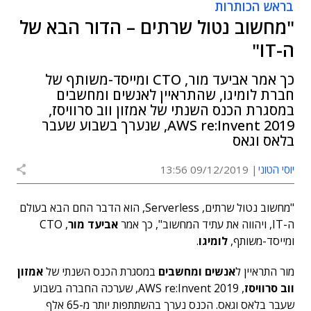
בראש הכותרות
"מחשוב נטול שרתים – הדור הבא של
ה-IT"
כך אמר אביעד מור, CTO ומייסד-משותף של
חברת לומיגו, שהתראיין לאנשים ומחשבים
במסגרת הכנס השנתי של אמזון ווב סרוויסז,
2019 AWS re:Invent, שנערך בשבוע שעבר
בלאס וגאס
יוסי הטוני
09/12/2019 13:56
"מחשוב נטול שרתים, Serverless, הוא הדבר החם הבא בעולם
ה-IT, ויהווה את עתיד המחשוב", כך אמר
אביעד מור
, CTO
ומייסד-משותף,
לומיגו
.
מור התראיין ל
אנשים ומחשבים
במסגרת הכנס השנתי של
אמזון
ווב סרוויסז
, 2019 AWS re:Invent, שערכה החברה בשבוע
שעבר בלאס וגאס. הכנס נערך בהשתתפות יותר מ-65 אלף