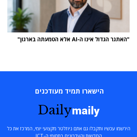
"האתגר הגדול אינו ה-AI אלא הטמעתה בארגון"
הישארו תמיד מעודכנים
Daily
maily
הירשמו עכשיו ותקבלו גם אתם ניוזלטר מקצועי יומי, המרכז את כל
החדשות והעדכונים בתחומי ה-ICT