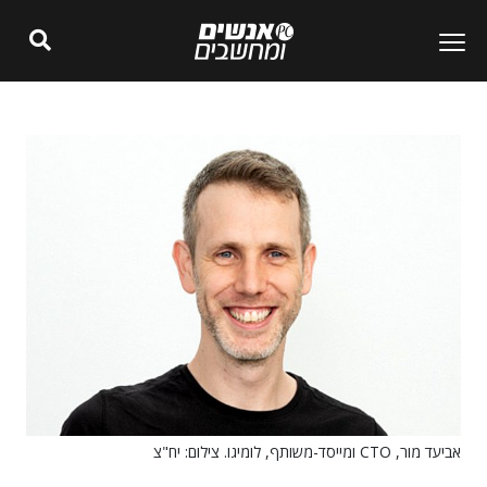
אביעד מור, CTO ומייסד-משותף, לומיגו. צילום: יח"צ