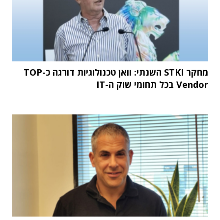
מחקר STKI השנתי: וואן טכנולוגיות דורגה כ-TOP
Vendor בכל תחומי שוק ה-IT