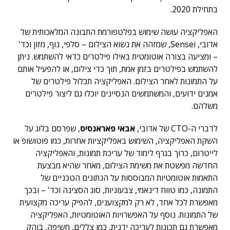
בתחילת 2020.
האפליקציה עושה שימוש בפלטפורמת התבונה המלאכותית של
אדובי, Sensei, שמזהה את נשוא הצילום – סלפי, נוף, מזון וכד'
– ומציעה בצורה אוטומטית באילו פילטרים כדאי להשתמש. ניתן
להשתמש בפילטרים בזמן אמת, תוך כדי צילום, או להפעיל אותם
על התמונות לאחר הצילום. האפליקציה תכלול פילטרים של
אמנים ידועים, והמשתמשים הנסיינים יוכלו גם ליצור פילטרים
משלהם.
לדברי ה-CTO של אדובי,
אבאי פאראנסיס
, שפרסם בלוג על
השקת האפליקציה, השימוש באפליקציות אחרות, כמו פוטושופ או
לייטרום, כרוך בגרף לימוד של עריכת תמונות, והאפליקציה
החדשה מפשטת את משימת הצילום, מאחר שהיא מבצעת
התאמות אוטומטיות המבוססות על הנתונים הטכניים של
התמונה, כמו טווח דינאמי, צבעוניות, סוג הסצינה וכד' – ובכך
מאפשרת לכל אחד, לא רק למקצוענים, להפיק עריכה מקצועית
של התמונות. נוסף על האפשרויות האוטומטיות, האפליקציה
מאפשרת גם תכונות לעריכה ידנית, כמו צללים, חשיפה, בוהק