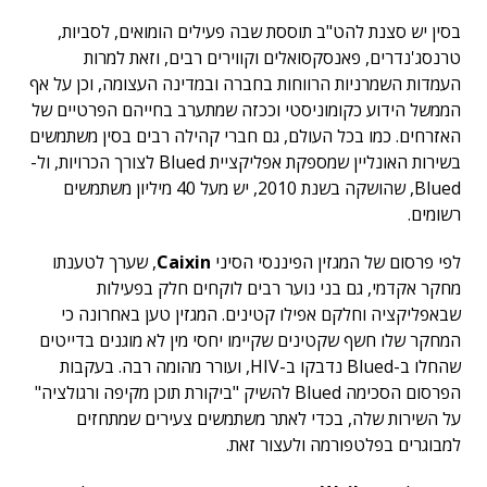
בסין יש סצנת להט"ב תוססת שבה פעילים הומואים, לסביות,
טרנסג'נדרים, פאנסקסואלים וקווירים רבים, וזאת למרות
העמדות השמרניות הרווחות בחברה ובמדינה העצומה, וכן על אף
הממשל הידוע כקומוניסטי וככזה שמתערב בחייהם הפרטיים של
האזרחים. כמו בכל העולם, גם חברי קהילה רבים בסין משתמשים
בשירות האונליין שמספקת אפליקציית Blued לצורך הכרויות, ול-
Blued, שהושקה בשנת 2010, יש מעל 40 מיליון משתמשים
רשומים.
לפי פרסום של המגזין הפיננסי הסיני
Caixin
, שערך לטענתו
מחקר אקדמי, גם בני נוער רבים לוקחים חלק בפעילות
שבאפליקציה וחלקם אפילו קטינים. המגזין טען באחרונה כי
המחקר שלו חשף שקטינים שקיימו יחסי מין לא מוגנים בדייטים
שהחלו ב-Blued נדבקו ב-HIV, ועורר מהומה רבה. בעקבות
הפרסום הסכימה Blued להשיק "ביקורת תוכן מקיפה ורגולציה"
על השירות שלה, בכדי לאתר משתמשים צעירים שמתחזים
למבוגרים בפלטפורמה ולעצור זאת.