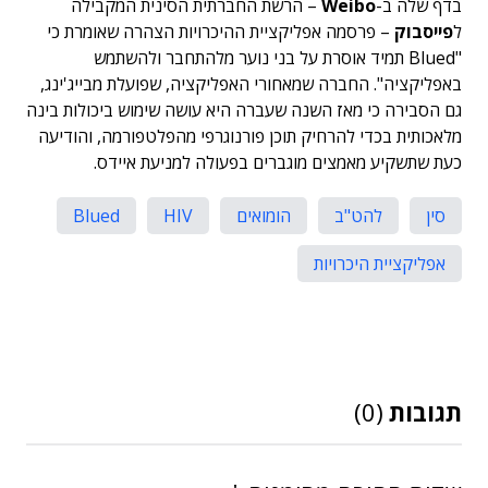
בדף שלה ב-
Weibo
– הרשת החברתית הסינית המקבילה
ל
פייסבוק
– פרסמה אפליקציית ההיכרויות הצהרה שאומרת כי
"Blued תמיד אוסרת על בני נוער מלהתחבר ולהשתמש
באפליקציה". החברה שמאחורי האפליקציה, שפועלת מבייג'ינג,
גם הסבירה כי מאז השנה שעברה היא עושה שימוש ביכולות בינה
מלאכותית בכדי להרחיק תוכן פורנוגרפי מהפלטפורמה, והודיעה
כעת שתשקיע מאמצים מוגברים בפעולה למניעת איידס.
סין
להט"ב
הומואים
HIV
Blued
אפליקציית היכרויות
תגובות
(0)