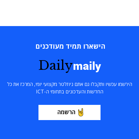
הישארו תמיד מעודכנים
Daily
maily
הירשמו עכשיו ותקבלו גם אתם ניוזלטר מקצועי יומי, המרכז את כל
החדשות והעדכונים בתחומי ה-ICT
הרשמה