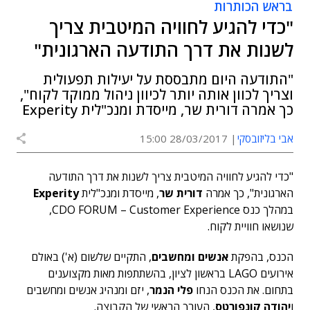
בראש הכותרות
"כדי להגיע לחוויה המיטבית צריך
לשנות את דרך התודעה הארגונית"
"התודעה היום מתבססת על יעילות תפעולית
וצריך לכוון אותה יותר לכיוון ניהול ממוקד לקוח",
כך אמרה דורית שר, מייסדת ומנכ"לית Experity
אבי בליזובסקי
28/03/2017 15:00
"כדי להגיע לחוויה המיטבית צריך לשנות את דרך התודעה
הארגונית", כך אמרה
דורית שר
, מייסדת ומנכ"לית
Experity
במהלך כנס CDO FORUM – Customer Experience,
שנושאו חוויית לקוח.
הכנס, בהפקת
אנשים ומחשבים
, התקיים שלשום (א') באולם
אירועים LAGO בראשון לציון, בהשתתפות מאות מקצוענים
בתחום. את הכנס הנחו
פלי הנמר
, יזם ומנהיג אנשים ומחשבים
ו
יהודה קונפורטס
, העורך הראשי של הקבוצה.