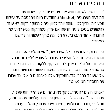
הולכים לאיבוד
"כדי להגיע לאותה חוויה אולטימטיבית, צריך לשנות את דרך
התודעה הארגונית (Mindset). התודעה היום מתבססת על יעילות
תפעולית וצריך לכוון אותה יותר לכיוון ניהול ממוקד לקוח. לא עוזר
להשתמש בטכנולוגיה חדשה אם עדיין כשהלקוח מגיע לאתר של
החברה – הוא מתבלבל, לא מבין מה צריך לעשות והולך שם
לאיבוד".
היבט נוסף הדורש טיפול, אמרה שר, "הוא תהליכי העבודה
והמבנה הארגוני. על תהליכי העבודה להיות אג'יליים, והמבנה
הארגוני מול הלקוח צריך להיות שקוף. ללקוח יש הרבה נקודות
כניסה ויציאה – מכירות, שירות, תמיכה, רשתות חברתיות, חבר
שלו שעובד בחבר וכד'. התפקיד שלנו כארגונים הוא לייצר עבורו
את המסלול הכי פשוט".
"אנחנו רוצים להטמיע בתוך מארג החיים של הלקוחות שלנו",
אמרה שר. "יש פה שילוב של המון היבטים ועולמות: אסטרטגיה,
תהליכי עבודה, טכנולוגיה, מיינדסייט ארגוני, תהליכי עבודה
אג'יליים – השילוב שלהם מאפשר לארגון לבנות ארכיטקטורה