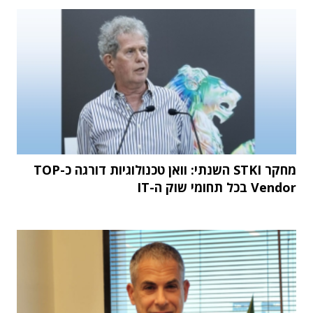
מחקר STKI השנתי: וואן טכנולוגיות דורגה כ-TOP
Vendor בכל תחומי שוק ה-IT