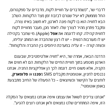
לדברי שר, "כשמדברים על חוויית לקוח, מדברים על ספקטרום,
החל מממשק לא יעיל שגורם לבזבוז זמן מצד הלקוחות. השלב
הבא לחוויה הוא בו לקוח פונה לארגון, לא חשוב באיזו צורה,
ומקבל פתרון מהיר לצורך שלו. לאחר מכן, מעבר מחוויית לקוח
לחווית קהילה. קחו לדוגמה את
אפל
(Apple). מי שחבר בקהילה
יש לו מעורבות רגשית – יש לו רצון שהחברה או המותג יצליחו,
וכשזה קורה – זו עליה במערכת היחסים בין החברה והלקוחות".
הדרגה הבאה, אמרה שר, היא "חוויה אולטימטיבית, שבעצם
הארגון מוטמע בתוך חוויית החיים של הלקוחות. הם לא חווים את
הקניה, אלא פשוט חיים. דוגמה לכך הן אפליקציות החניה. אנחנו
נכנסים לחניון, אוטומטית מקבלים SMS מ
פנגו
או
סלופארק
,
לוחצים על הקישור וכשיוצאים – כל הפעולה של החיוב מתבצעת
באופן אוטומטי".
"אנחנו צריכים לשאול את עצמנו איפה אנחנו נמצאים על הסקלה
הזו, איפה המתחרים שלנו נמצאים ולאן אנחנו רוצים להגיע".