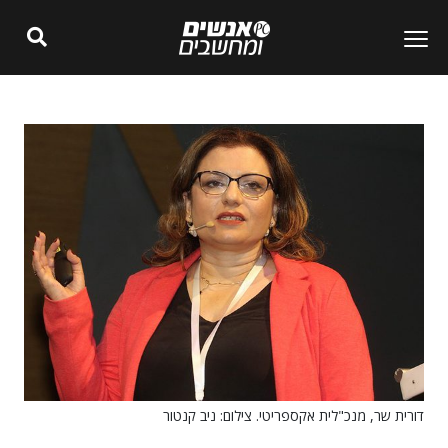
דורית שר, מנכ"לית אקספריטי. צילום: ניב קנטור