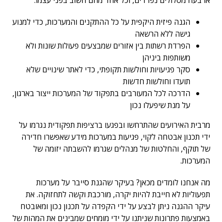
ארבעה מסלולים נפרדים, וכל אחד מהם חשוב בפני עצמו:
הגנה פיזית היקפית על כל ההתקנים והמערכות, כדי למנוע
גישה ללא הרשאה
הפרדת רשתות בין אזורים שמבצעים פעולות שונות ולא
משותפות ביניהן
סקר פגיעויות וחולשות תקופתי, כדי לאתר שינויים שלא
תועדו וחולשות חדשות
הדרכה לכל המעורבים בתפקוד של המערכות ייצור בארגון,
על מנת שיפעלו נכון
מרבית האירועים שהתרחשו ובפגעו ברציפות תפקודית נגרמו על
ידי תכנון אבטחה לקוי, פגיעות במערכות מידע שאפשרו חדירה
של תוקף, והחלטות של מנהלים שגרמו להשבתה יזומה של
המערכות.
מה אנחנו לומדים מכאן? בעיקר שהגנת סייבר על מערכות
תפעוליות לא חייבת להיות יקרה, מורכבת וקשה לתחזוקה. את
עיקר ההגנה ניתן לבצע על ידי הקפדה על תכנון נכון ומאובטח
באמצעות פתרונות שניתנו על ידי מומחים שמבינים את המהות של