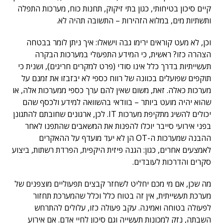
קיים סיכון בטיחותי, כגון בתי זיקוק, תחנות כוח, מערכות התפלה
ותשתיות מים, במלוא הזהירות – התשובה תהיה לא.
וכן, לא מעט קוראים ירימו גבה וישאלו: איך ניתן לומר בבטחה
הצהרה כזו? ראשית, כי המידע התפעולי במערכות הבקרה
תעשייתיות בדרך כלל אינו סודי (פרט למקרים חריגים), ושנית כי
תוקפים שפועלים בכוונה של רווח כספי לא יבזבזו את זמנם על
מערכות כאלה. זאת, משום שאין להם ערך כספי ממערכות אלה, או
שהוא יהיה מועט ביותר – בוודאי בהשוואה למידע ולכסף שהם
יכולים להשיג מתקיפת מערכות IT. לכן, ארגונים שחובתם להתגונן
בפני אירועי סייבר יוכלו להפנות את המשאבים שהתפנו לאחר
ההבנה שמערכות ה-OT הן לא יעד מועדף על ההאקרים
לאמצעים אחרים, כגון: הגנה פיזית היקפית, הפרדת רשתות, ביצוע
סקרים והדרכות לעובדים.
מה שכן, אם מי מכם יחליט לשחזר קבצים תפעוליים מוצפנים של
מערכת תעשייתית, אין זה בטוח כלל וכלל שהמערכת תחזור
לפעולה בטוחה ואמינה. עקב פעולה כזו, עלולים להתרחש
השבתה, נזק למכונות תעשייה וגם סיכון לחיי אדם. אם אירוע