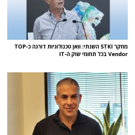
מחקר STKI השנתי: וואן טכנולוגיות דורגה כ-TOP
Vendor בכל תחומי שוק ה-IT