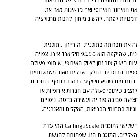
רונות בתחומים רבים, בדגש על הבריאות,
ת האיחוד האירופי ואף מדאיגות מאד את
דמנויות לפתח, להשיג מימון, להנות מרגולציה
ותי: ישראל חידשה את חברותה בתוכנית "הורייזון", תוכנית
המחקר הענקית של האיחוד האירופי. ההשתתפות בתוכנית, שהיקפה הוא כ-95.5 מיליארד אירו, צפויה
, המשמעות היא קיצור זמן לשוק האירופי, שיתופי פעולה
ספים. התוכנית תחלק מענקים מאוד משמעותיים
בתחומים שהיא משקיעה בהם. בנוסף, בתוכנית
ציג שיתופי פעולה עם חברות אירופיות או
וא למעשה Win-Win: לישראל שמציעה סביבה פורייה ועשירה בדטה, ניסויים
גיות בתחומי הבריאות, האקלים והאנרגיה.
ה-EIt Hub Israel צפוי לפתוח בחודש מאי הקרוב מחזור שלישי לתוכנית Calling2Scale המיועדת
אקלים. התוכנית הזו, שפתוחה להגשת