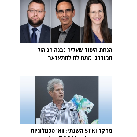
הנחת היסוד שעליה נבנה הניהול
המודרני מתחילה להתערער
מחקר STKI השנתי: וואן טכנולוגיות