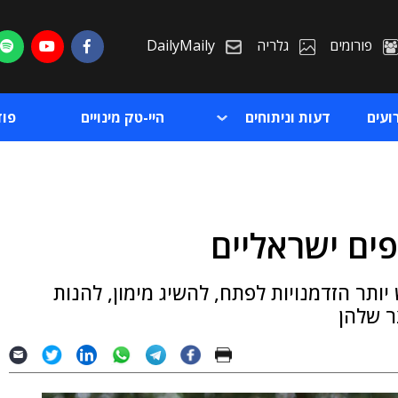
פורומים
גלריה
DailyMaily
ועים
דעות וניתוחים
היי-טק מינויים
פו
ים ישראליים
ת
יותר הזדמנויות לפתח, להשיג מימון, להנות
ת
ר שלהן