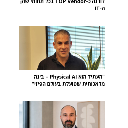
דורגה כ-TOP Vendor בכל תחומי שוק
ה-IT
"העתיד הוא Physical AI – בינה
מלאכותית שפועלת בעולם הפיזי"