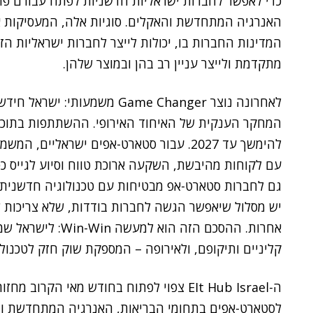
כדי לאפשר לחברות ישראליות חדשניות לפתח עבורם פת
האנרגיה המתחדשת והאקלים. סוגיות אלה, המעסיקות א
המדינות החברות בו, יכולות לייצר לחברות ישראליות הז
מתקדמת ולייצר עניין רב בהן ובמוצר שלהן.
לאחרונה נוצר Game Changer משמע
להימשך עד 2027. עבור סטארט-אפים ישראליים
עם לקוחות מהיבשת, השקעה ארוכת טווח וסיוע לגייס כ
גם לחברות סטארט-אפ מבטיחות עם טכנולוגיה חדשנית 
יש מסלול שיאפשר הגשה לחברות בודדות, שלא צריכות לה
אחרות. ההסכם הזה ה
קליניים ותיקופם, ולאירופה – המספקת שוק חזק לטכנולו
לסטארט-אפים בתחומי הבריאות, האנרגיה המתחדשת וה