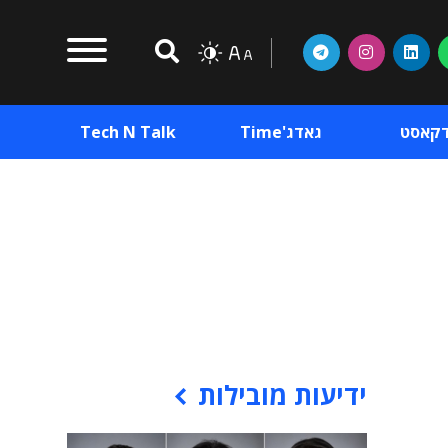
דקאסט
גאדג'Time
Tech N Talk
וכן פרסומי
תוכן פרסומי
וכן פרסומי
ידיעות מובילות