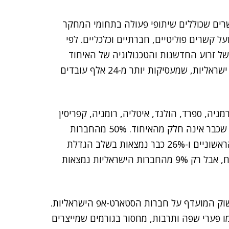
ל קשרים שכוללים שיתופי פעולה בתחומי המחקר
 קשרים פוליטיים, חברתיים וכלכליים. לפי
ל זרוע החדשנות והטכנולוגיה של האיחוד
האירופי, כיום פועלות ברחבי אירופה יותר מ-900 חברות ישראליות, שמעסיקות יותר מ-24 אלף עובדים
יה, ספרד, הולנד, איטליה, רומניה, קפריסין
והונגריה. ישנן גם חברות רבות ועובדים רבים בבריטניה שכבר אינה חלק מהאיחוד. 50% מהחברות
הישראליות שפועלות באירופה נמצאות בשלב הרווחים הראשוניים ו-26% כבר נמצאות בשלב הגדלת
הרווחים. 20% מהחברות נמצאות בשלב המחקר והפיתוח, אבל רק 9% מהחברות הישראליות נמצאות
שוק המועדף על חברות הסטארט-אפ הישראליות.
ו פערי שפה ותרבות, מחסור בגורמים שמייצרים