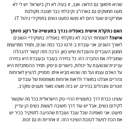
שהיא תימשך גם הלאה. אגב, זו בעיה לא רק בישראל. יש לי לא
מעט ממשקים גם בארה"ב וקיבלתי כבר תגובה מקולגות
אמריקנים שעד היום לא פגשו כמעט נשים בתפקידי ניהול IT.
האם נתקלת אישית באפליה נגדך בתעשייה על רקע היותך
אישה?
לשמחתי הרבה לא נתקלתי באפליה בתפקידיי השונים
לאורך השנים. אני עובדת ב-זרטו כבר כמה שנים, ותמיד מתרשמת
ממגוון העובדים והעובדות שיש כאן. הרבה מזה קשור להנהלה
שמובילה את החברה הזו. כל בחירה בעובד ובעובדת היא בחירה
עניינית שנשענת על יכולות, כישורים וניסיון. תמיד ההסתכלות היא
על האדם עצמו ועל מה שהוא מביא איתו. מספיק להציץ לארוחות
צהריים אצלנו במשרד ולראות ארוחות משותפות של עובדים
זוטרים ומנהלים בכירים. יש בזה משהו מאוד מעצים ומקרב.
עשינו כברת דרך בתעשיית ההיי-טק הישראלית בכל מה שקשור
לקידום נשים, אבל יש עוד דרך חשובה לעשות. נשים הן עדיין
מיעוט. אני מאמינה שכל עובד ועובדת שהגיע.ה לתפקיד בכיר יש
את הכח לפעול לטובת השינוי הזה. זו אחריות וזו גם זכות.