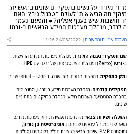
מדור מיוחד על נשים בתפקידים שונים בתעשייה:
מיהן? מה הביא אותן לעולם הטכנולוגיה? והאם
הן חושבות שיש בענף אפליה? ● והפעם: נעמה
הולנדר, מנהלת מערכות המידע הראשית ב-זרטו
מערכת אנשים ומחשבים
24/03/2022 11:26
שם ותפקיד: נעמה הולנדר
, מנהלת מערכות המידע הראשית
ב-
זרטו
(Zerto)
ומנהלת האינטגרציה של זרטו עם
HPE
.
ותק בתפקיד:
בתפקיד הנוכחי חצי שנה, ב-זרטו – 4 וחצי שנים.
תפקידים קודמים:
מנהלת מערכות מידע ב-זרטו, סמנכ"לית
בחברה המטמיעה מערכות מידע, מנהלת פרויקטים בתחומים
שונים.
השכלה ושירות צבאי:
מהנדסת תעשיה וניהול מערכות מידע,
תואר שני במנהל עסקים שניהם ב
אוניברסיטת בן גוריון
,
ומוסמכת PMP. שירות צבאי כקצינת חמ"ל בשטחים וסמ"פית