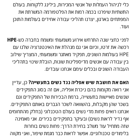
כלי לניהול העמלות של אנשי המכירות, בילינג ללקוחות. בעולם
התשתיות שיפרנו בכמה רמות את הפלטפורמה המשרתת את
המפתחים בארגון, יצרנו תהליכי עבודה אחידים בעולמות התוכן
ועוד.
לפני כחצי שנה התרחש אירוע משמעותי ומשמח בחברה כש-
HPE
רכשה את זרטו, וכיום אני גם מנהלת את האינטגרציה שלנו עם
HPE בעולמות השונים, תפקיד מאתגר ומשמעותי, המצריך שילוב
בין עבודה עם אנשים מדיספלינות שונות, הובלת שינוי בתהליכי
העבודה השונים ובכלים עימם אנחנו עובדים.
האם את חושבת שיש אפליה נגד נשים בתעשייה?
כן, עדיין
אני רואה מקומות בהם ניכרת אפליה, אם זה בסוג התפקידים
שנשים מאיישות בתעשייה, ברמת הבכירות של התפקידים וגם
בשכר שהן מקבלות, בהשוואה לשכר הגברים באותם התפקידים.
אנחנו רואים פחות מדי נשים בעולם הטכנלוגי (בחלק מהתחומים
אף נדיר לראות נשים) ובעיקר בתפקידים בכירים. אני מאמינה
שזה מתחיל עוד משלב בחירת הדרך: פחות נשים בוחרות
בלימודים טכנולוגיים. אפשר לראות כבר מגמת שיפור, ואני מקווה