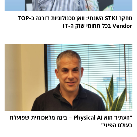
מחקר STKI השנתי: וואן טכנולוגיות דורגה כ-TOP
Vendor בכל תחומי שוק ה-IT
"העתיד הוא Physical AI – בינה מלאכותית שפועלת
בעולם הפיזי"