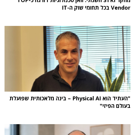
מחקר STKI השנתי: וואן טכנולוגיות דורגה כ-TOP
Vendor בכל תחומי שוק ה-IT
"העתיד הוא Physical AI – בינה מלאכותית שפועלת
בעולם הפיזי"