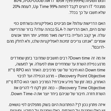
חמש תשעיות (99.999%)? אפשר לראות שסטטיסטית, 80%
ממנהלי IT רוצים לקבל לפחות 99% Up Time, לעומת 20%
שלא חשבו על כך בכלל.
האם הדרישות עולות? אם מביטים באפליקציות ובשרתים כפי
שהם היום, האם הדרישה ל-SLA גבוהה עולה? ברור שהדרישה
עולה. אך קצב העלייה בדרישה מאוד מפתיע. יותר ויותר אנשים
אומרים: "אנחנו צריכים זמינות לאפליקציות שלנו, ולא לחלק מהם
-לרובם!".
אז מה זה Down time? רבים חושבים שמדובר בזמן שמודדים
מרגע נפילת השרת עד שמחזירים אותו לפעולה. אך למעשה,
Down time הוא חיבור של שני מרכיבים. האחד הוא RPO (ר"ת
Recovery Point Objective) – מרגע הנפילה ועד לגיבוי
האחרון, כמה זמן של מידע איבדתי? המרכיב השני הוא RTO (ר"ת
Recovery Time Objective) – כמה זמן לקח לי להרים את
השרת חזרה. חיבור של שניהם ביחד יוצר את ה-Down Time.
איזה פתרון נכון לך? הפתרונות היום בשוק מתפלגים לפי נושאים.
יש כאלו שמגנים על השרתים, כאלו שמגנים על המידע, ומעטים