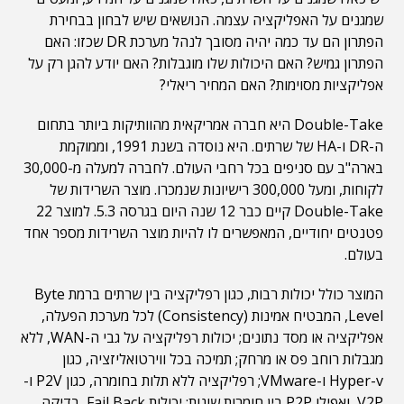
שמגנים על האפליקציה עצמה. הנושאים שיש לבחון בבחירת
הפתרון הם עד כמה יהיה מסובך לנהל מערכת DR שכזו: האם
הפתרון גמיש? האם היכולות שלו מוגבלות? האם יודע להגן רק על
אפליקציות מסוימות? האם המחיר ריאלי?
Double-Take היא חברה אמריקאית מהוותיקות ביותר בתחום
ה-DR ו-HA של שרתים. היא נוסדה בשנת 1991, וממוקמת
בארה"ב עם סניפים בכל רחבי העולם. לחברה למעלה מ-30,000
לקוחות, ומעל 300,000 רישיונות שנמכרו. מוצר השרידות של
Double-Take קיים כבר 12 שנה היום בגרסה 5.3. למוצר 22
פטנטים יחודיים, המאפשרים לו להיות מוצר השרידות מספר אחד
בעולם.
המוצר כולל יכולות רבות, כגון רפליקציה בין שרתים ברמת Byte
Level, המבטיח אמינות (Consistency) לכל מערכת הפעלה,
אפליקציה או מסד נתונים; יכולות רפליקציה על גבי ה-WAN, ללא
מגבלות רוחב פס או מרחק; תמיכה בכל ווירטואליזציה, כגון
Hyper-v ו-VMware; רפליקציה ללא תלות בחומרה, כגון P2V ו-
V2P, ואפילו P2P בין חומרות שונות; יכולות Fail Back, בדיקה