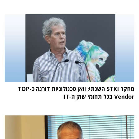
מחקר STKI השנתי: וואן טכנולוגיות דורגה כ-TOP
Vendor בכל תחומי שוק ה-IT