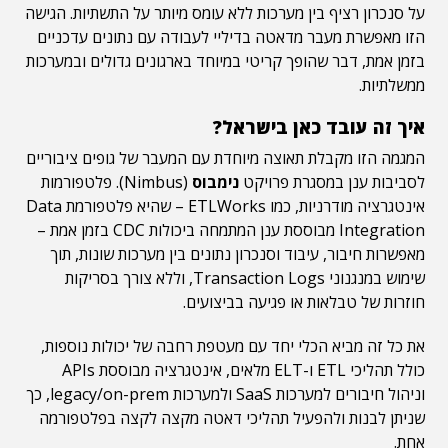
על סנכרון רציף בין מערכות ללא עומס מיותר על התשתיות. הגישה
הזו מאפשרת מעבר מדאטה בדיליי לעבודה עם נתונים עדכניים
בזמן אמת, דבר שהופך קריטי במיוחד בארגונים גדולים ובמערכות
ממשלתיות.
איך זה עובד כאן בישראל?
המגמה הזו מקבלת תאוצה מיוחדת עם המעבר של גופים ציבוריים
לסביבות ענן במסגרת פרויקט
נימבוס
(Nimbus). פלטפורמות
אינטגרציה מודרניות, כמו ETLWorks – שהיא פלטפורמת Data
Integration מבוססת ענן המתמחה ביכולות CDC בזמן אמת –
מאפשרות חיבור, עיבוד וסנכרון נתונים בין מערכות שונות, תוך
שימוש במנגנוני Transaction Logs, וללא צורך בסריקות
חוזרות של טבלאות או פגיעה בביצועים.
את כל זה מביא הכלי יחד עם מעטפת רחבה של יכולות נוספות,
כולל תהליכי ETL ו-ELT מלאים, אינטגרציה מבוססת APIs
וניהול חיבורים למערכות SaaS ולמערכות legacy/on-prem, כך
שניתן לבנות ולהפעיל תהליכי דאטה מקצה לקצה בפלטפורמה
אחת.