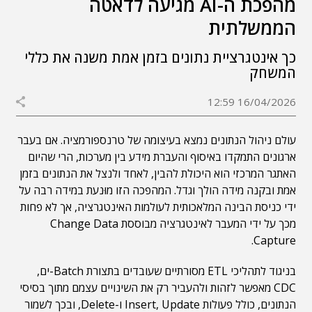
מהפכת ה-AI מגיעה לדאטה
הממשלתית
כך אינטגרציית נתונים בזמן אמת משנה את כללי
המשחק
16/04/2026 12:59
עולם ניהול הנתונים נמצא בעיצומה של טרנספורמציה. אם בעבר
ארגונים התמקדו באיסוף והעברת מידע בין מערכות, הרי שהיום
האתגר המרכזי הוא היכולת להבין, לאחד ולנצל את הנתונים בזמן
אמת ובקנה מידה הולך וגדל. המהפכה הזו מוּנעת במידה רבה על
ידי כניסת הבינה המלאכותית לעולמות האינטגרציה, אך לא פחות
מכך על ידי המעבר לאינטגרציה מבוססת Change Data
Capture.
בניגוד לתהליכי ETL מסורתיים שעובדים בתצורת Batch-ים,
CDC מאפשר לזהות ולהעביר רק את השינויים עצמם מתוך בסיסי
הנתונים, כולל פעולות Insert, Update ו-Delete, ובכך לשמור