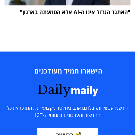
"האתגר הגדול אינו ה-AI אלא הטמעתה בארגון"
הישארו תמיד מעודכנים
Daily
maily
הירשמו עכשיו ותקבלו גם אתם ניוזלטר מקצועי יומי, המרכז את כל
החדשות והעדכונים בתחומי ה-ICT