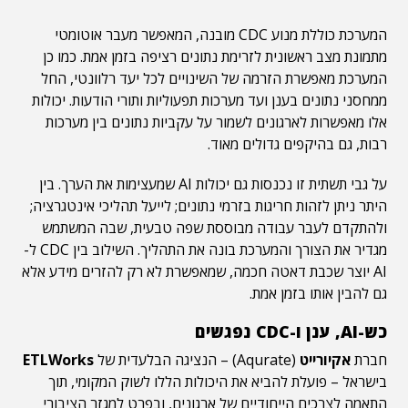
המערכת כוללת מנוע CDC מובנה, המאפשר מעבר אוטומטי
מתמונת מצב ראשונית לזרימת נתונים רציפה בזמן אמת. כמו כן
המערכת מאפשרת הזרמה של השינויים לכל יעד רלוונטי, החל
ממחסני נתונים בענן ועד מערכות תפעוליות ותורי הודעות. יכולות
אלו מאפשרות לארגונים לשמור על עקביות נתונים בין מערכות
רבות, גם בהיקפים גדולים מאוד.
על גבי תשתית זו נכנסות גם יכולות AI שמעצימות את הערך. בין
היתר ניתן לזהות חריגות בזרמי נתונים; לייעל תהליכי אינטגרציה;
ולהתקדם לעבר עבודה מבוססת שפה טבעית, שבה המשתמש
מגדיר את הצורך והמערכת בונה את התהליך. השילוב בין CDC ל-
AI יוצר שכבת דאטה חכמה, שמאפשרת לא רק להזרים מידע אלא
גם להבין אותו בזמן אמת.
כש-AI, ענן ו-CDC נפגשים
חברת
אקיורייט
(Aqurate) – הנציגה הבלעדית של
ETLWorks
בישראל – פועלת להביא את היכולות הללו לשוק המקומי, תוך
התאמה לצרכים הייחודיים של ארגונים, ובפרט למגזר הציבורי