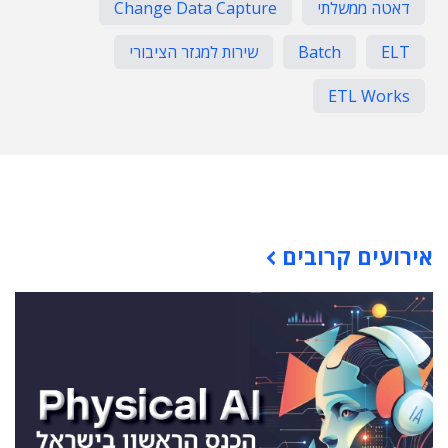
דאטה ממשלתי
Change Data Capture
ELT
Batch
שירות למגזר הציבורי
ETL Works
תוכן פרסומי
אירועים קרובים