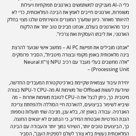
כלי ה-AI מעניקים למשתמשים בארגונים תפוקתיות ויעילות
משופרות, וארגונים חייבים לאמץ את הבינה המלאכותית, כדי לא
להיוותר מאחור. כיוון שמערך המוצרים והשירותים שלנו מצוי בחלק
ניכר מהארגונים בעולם, אנחנו מבינים טוב יותר את הלקוח
הארגוני, את ליבתו העסקית ואת צרכיו".
"אנחנו מובילים את תפישת AI PC – מחשב אישי שנועד להרצת
בינה מלאכותית באופן מקומי ובצורה מיטבית", הסביר פרומקיס.
"אלה מחשבים בעלי מעבד עם רכיב NPU (ר"ת Neural
Processing Unit) –
יחידת עיבוד עצמאית שקיימת בארכיטקטורת המעבדים החדשה,
שיודעת לעשות Offload של משימות AI מה-CPU ל-NPU בצורה
מיטבית. כך, ניתן לנצל את ה-CPU לטובת משימות אחרות – מה
שיביא לשיפור בביצועים, להארכת חיי הסוללה ולהפחתת צריכת
האנרגיה. עבודה באופן זה, בלא ענן, מניבה שתי תועלות נוספות:
הגנת הפרטיות ואבטחת המידע, כי הנתונים לא יוצאים החוצה.
כך, הביצועים טובים יותר, השיהוי נמוך יותר והעבודה עם הבינה
המלאכותית נעשית בלא צורך לשלם לספקית הענן", הסביר