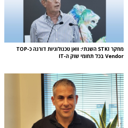
מחקר STKI השנתי: וואן טכנולוגיות דורגה כ-TOP
Vendor בכל תחומי שוק ה-IT