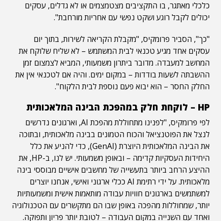
כלכלי מאתגר, בו התקציבים מצטמצמים או לא גדלים, עסקים
יכולים לקבל רוגע ושקט נפשי עם אחריות מורחבת".
"כך", הסביר פרומקיס, "מקבלת הקריאה לשירות, בתוך יום
עסקים אחד מגיע טכנאי לבית המשתמש – לא שליח שלוקח את
המחשב למעבדה. מדובר ביתרון משמעותי, המביא לצמצום זמן
ההשבתה לשעות בודדות – במקום ימים. והיה אם לטכנאי אין את
החלק החסר – הוא יבוא פעם נוספת לבית הלקוח".
HP – לוקחת חלק במהפכת הבינה המלאכותית
לפי פרומקיס, "לפנינו מתחוללת מהפכת AI, וארגונים נדרשים
לנצל את הפוטנציאל והכוח הטמונים בבינה מלאכותית, ובתוכה
את הבינה המלאכותית היוצרת (GenAI), כדי להניע את כלל
היחידות העסקיות קדימה – ובאופן משמעותי. יש לנו, ב-HP, את
ההיצע הרחב ביותר בתעשייה של מחשבים אישיים מבוססי בינה
מלאכותית. על ידי רתימת AI ככלי ארגוני ואישי, אנחנו יוצרים
למשתמשים בארגונים חוויות עבודה מותאמות אישית ומשמעותיות
יותר, שמחוללות מהפכה באופן שבו הם מתקשרים עם הטכנולוגיה
ואחד עם השנייה במקום העבודה – לטובת יותר פריון ותפוקה.