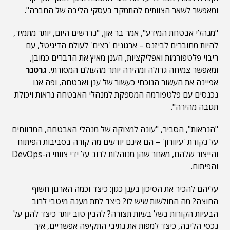
ומאפשר לשאר הצוותים להתמקד בעסקי הליבה של החברה".
"מנהלי אבטחת המידע", אמר בר און, "נדרשים היום, יותר מתמיד,
להיות מחוברים לביזנס – ארגונים 'רצים' לעולם הדיגיטל, עם
ריבוי פלטפורמות ואפליקציות, הענן מאיץ את הדברים כמובן,
ומאפשר צמיחה גדולה ומהירה יותר מהעולם המסורתי.
גרטנר
אפיינה את העשור הנוכחי כעשור של ענן ואבטחה, ופה אנו
נכנסים עם פלטפורמה המספקת למנהלי האבטחה נראות ויכולת
תגובה מהירה".
"הנראות", הסביר, "עונה למצוקה של מנהלי האבטחה, המדווחים
על נקודת 'עיוורון' – הם אינם יודעים מה קורה בסביבות הפיתוח
והייצור שלהם, מאחר שהן מנוהלות לרוב על ידי צוותי ה-DevOps
והפיתוח.
עליהם להכיר את הסיכון בענן כגון: כיצד וכמה הארגון חשוף
החוצה? מה החולשות שיש לו? כיצד לתת מענה מיטבי לרוב
הבעיות הקורות בשל בעיות תצורה? להבין טוב יותר כיצד להגן על
נכסי הליבה, כיצד למפות את נתיבי התקיפה אפשריים, איך