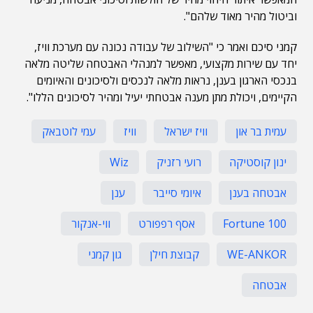
וביטול מהיר מאוד שלהם".
קמני סיכם ואמר כי "השילוב של עבודה נכונה עם מערכת וויז,
יחד עם שירות מקצועי, מאפשר למנהלי האבטחה שליטה מלאה
בנכסי הארגון בענן, נראות מלאה לנכסים ולסיכונים והאיומים
הקיימים, ויכולת מתן מענה אבטחתי יעיל ומהיר לסיכונים הללו".
עמית בר און
וויז ישראל
וויז
עמי לוטבאק
ינון קוסטיקה
רועי רזניק
Wiz
אבטחה בענן
איומי סייבר
ענן
Fortune 100
אסף רפפורט
ווי-אנקור
WE-ANKOR
קבוצת חילן
גון קמני
אבטחה