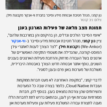
גון קמני, מנהל חטיבת אבטחת מידע וסייבר בחברת ווי-אנקור מקבוצת חילן.
צילום: ניב קנטור
תמונת מצב מלאה של פעילות הארגון בענן
"איומי הסייבר הולכים וגדלים, הן בהיקפם והן במורכבות שלהם",
ציין
גון קמני
, מנהל חטיבת אבטחת מידע וסייבר ב-
ווי-אנקור
(We-Ankor) מ
קבוצת חילן
. "לצד הצורך לענות לאתגרי עידן
הפוסט-קורונה, שהגדילה את משטחי התקיפה האפשריים של
ארגונים בשל העבודה מרחוק והרחבת פעילות הארגונים בעננים
השונים, נוסף אתגר אבטחה חדש: הצורך באבטחה היברידית,
משולבת של מערכות באון פרם ובענן לסוגיו".
לדברי קמני, "בתקופה האחרונה לא מעט חברות ממוקמות
ועובדות Cloud Native, כלומר בצורה שבה כל המערכות
והשירותים שהן צורכות נמצאים בענן. בנוסף להן, חברות
מסורתיות עוברות אף הן לענן, ובהתאם נדרש לתת לחברות הללו
מענה לתצורת עבודה המשלבת פעילות ענן ופעילות מערכות און