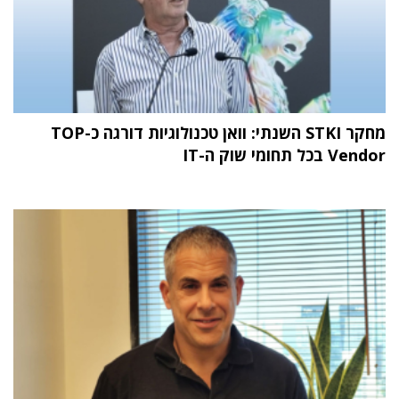
מחקר STKI השנתי: וואן טכנולוגיות דורגה כ-TOP
Vendor בכל תחומי שוק ה-IT