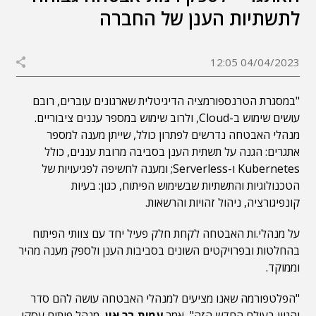
לתשתיות הענן של החברה
04/04/2023 12:05
"במסגרת הטרנספורמציה הדיגיטלית שארגונים עוברים, רובם
עושים שימוש ב-Cloud, ולרוב שימוש במספר עננים ציבוריים.
מנהלי האבטחה נדרשים לפתרון כולל, שייתן מענה למספר
אתגרים:
הגנה על תשתית הענן בסביבה מרובת עננים, כולל
Kubernetes ו-Serverless; ומענה לחשיפה לפגיעויות של
הטכנולוגיות והתשתיות שבשימוש הפיתוח, כגון: בעיות
קונפיגורציה, ניהול זהויות והרשאות.
על מנהלי.ות האבטחה לקחת חלק פעיל יחד עם צוותי הפיתוח
בהחלטות ובפרויקטים השונים בסביבות הענן ולספק מענה מהיר
וממוקד.
"הפלטפורמה שאנו מציעים למנהלי האבטחה עושה להם סדר
והגיון בעולם החדש הזה", אמר
עמית בר און
, מנהל פיתוח עסקי