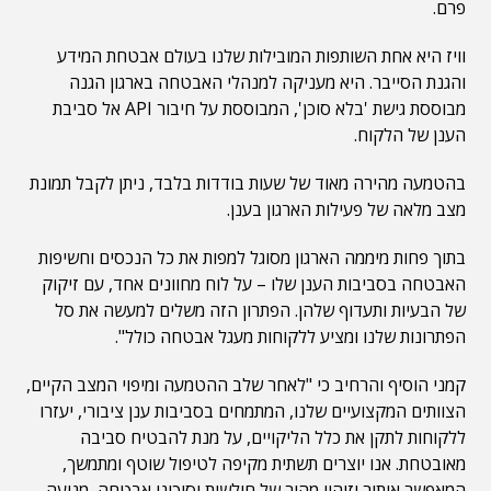
פרם.
וויז היא אחת השותפות המובילות שלנו בעולם אבטחת המידע
והגנת הסייבר. היא מעניקה למנהלי האבטחה בארגון הגנה
מבוססת גישת 'בלא סוכן', המבוססת על חיבור API אל סביבת
הענן של הלקוח.
בהטמעה מהירה מאוד של שעות בודדות בלבד, ניתן לקבל תמונת
מצב מלאה של פעילות הארגון בענן.
בתוך פחות מיממה הארגון מסוגל למפות את כל הנכסים וחשיפות
האבטחה בסביבות הענן שלו – על לוח מחוונים אחד, עם זיקוק
של הבעיות ותעדוף שלהן. הפתרון הזה משלים למעשה את סל
הפתרונות שלנו ומציע ללקוחות מעגל אבטחה כולל".
קמני הוסיף והרחיב כי "לאחר שלב ההטמעה ומיפוי המצב הקיים,
הצוותים המקצועיים שלנו, המתמחים בסביבות ענן ציבורי, יעזרו
ללקוחות לתקן את כלל הליקויים, על מנת להבטיח סביבה
מאובטחת. אנו יוצרים תשתית מקיפה לטיפול שוטף ומתמשך,
המאפשר איתור וזיהוי מהיר של חולשות וסיכוני אבטחה, מניעה