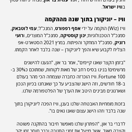
ב
וויז ישראל
.
וויז – יוניקורן בתוך שנה מההקמה
וויז (Wiz) הוקמה על ידי
אסף רפפורט
, המנכ"ל;
עמי לוטבאק
,
סמנכ"ל הטכנולוגיות;
ינון קוסטיקה
, סמנכ"ל המוצרים, ו
רועי
רזניק
, סמנכ"ל המחקר והפיתוח. במרץ 2021 הסטארט-אפ
הצליח לקבוע שיא והפך ליוניקורן – שנה בלבד לאחר הקמתו.
"בזמן הקצר שאנו קיימים", אמר בר און, "הגענו להישגים
מרשימים! בנינו בסיס רחב של מאות לקוחות, שמתוכם כ30% ב-
Fortune 100. וויז הוכרזה כחברה שצמחה הכי מהר בעולם
ב-18 חודשים, וזה הישג שהצביע על כך שאנחנו בכיוון הנכון
ושארגונים מבינים היטב את הערך של הפלטפורמה שלנו.
בזכות מומחיות האבטחה שלנו בענן, וויז הפכה ליוניקורן בתוך
שנה בלבד וזהו הישג עצום שאנו גאים בו".
לדברי בר און, "הפתרון שלנו מאפשר חיבור בהתקנה פשוטה
וקצרה מאוד, אשר מייעל את זמני התגובה ובכך חוסך זמן יקר