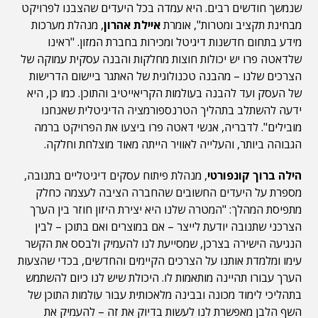
שנמשך חודשים רבים. היא עמדה בכל היעדים שהצבנו לפרויקט
מבחינת תקציב ומטרות", אומרת
איילת אהרון
, מנהלת מערכות
מידע בתחום חדשנות דיגיטל ומכירות בחברת המזון. "ראינו
שלדאטה פרו יש יכולות חוצות מחלקות והבנה עסקית עמוקה של
הצרכים שלנו – מהבנה טכנולוגית של האתגר ביישום הדרישות
של העסק ועד להבנה בעולמות הקריאייטיב והתוכן. כמו כן, היא
ידעה להשתלב בתהליך הטרנספורמציה הדיגיטלית שאנחנו
מובילים". לדבריה, אנשי דאטה פרו ביצעו את הפרויקט ברמה
הגבוהה ביותר, והעלייה לאוויר הייתה מאוד מוצלחת וחלקה.
הילה ברוך קונפורטי
, מנהלת פיתוח עסקים דיגיטליים בתנובה,
מספרת על היעדים החשובים שהחברה הציבה לעצמה כחלק
מתפיסת המהלך: "המטרה שלנו היא יצירת היזון חוזר בין הערך
הצרכני שתנובה יודעת לייצר – אם במוצרים ואם בתוכן – לבין
הנגיעה הישירה בצרכן, שמסייעת לנו להעמיק ולבסס את הקשר
עימו ומלמדת אותנו על הצרכים הקיימים והחדשים, בכדי שהצעות
הערך עבורו תהיינה מותאמות לו. היכולת שיש לנו כיום להשתמש
בתהליכי לימוד מכונה ובבינה מלאכותית עבור עולמות התוכן של
השף הלבן מאפשרת לנו לעשות בדיוק את זה – להעמיק את