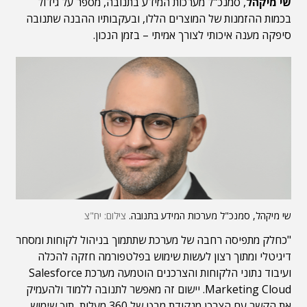
שי מיקהל
, סמנכ"ל מערכות המידע בתנובה, מספר על גידול
בכמות ההזמנות של המוצרים הללו, ובעקבותיו ההבנה שתנובה
סיפקה מענה איכותי לצורך אמיתי – בזמן הנכון.
שי מיקהל, סמנכ"ל מערכות המידע בתנובה.
צילום: יח"צ
"כחלק מתפיסה רחבה של מערכת שתתמוך בניהול לקוחות ומסחר
דיגיטלי ומתוך רצון לעשות שימוש בפלטפורמה חזקה להכלה
ועיבוד נתוני הלקוחות והצרכנים הוטמעה מערכת Salesforce
Marketing Cloud. יישום זה מאפשר לתנובה ללמוד ולהעמיק
את הקשר עם הצרכן מנקודת מבט של 360 מעלות, תוך שימוש