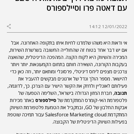
עם דאטה פרו וסיילספורס
12/01/2022 14:12
אי ודאות היא משהו שלמדנו לחיות איתו בתקופה האחרונה. אבל
אם יש דבר אחד בטוח זה שהחולייה החשובה בשרשרת השירות,
המכירה והשיווק היא לקוח הקצה. המהפכה הדיגיטלית, שהואצה
בעקבות הקורונה, השאירה חותם בתחום הקמעונאות. יותר ויותר
צרכנים מצפים ליחס דיגיטלי, פרסונלי ומותאם יותר, וזה כאן כדי
להישאר. מספר הולך וגדל של ארגונים מבקשים להעביר את
פעילותם לאונליין ולחזק את הקשר הישיר עם הצרכן. כך, לדוגמה,
תנובה
, חברת המזון הגדולה בישראל, השלימה הטמעה של
פלטפורמת האי-קומרס המתקדמת של
סיילספורס
באתר מכירות
אבקות החלבון של GO, ובמקביל את הטמעת פלטפורמת השיווק
המתקדמת Salesforce Marketing cloud עבור תמיכה שוטפת
בפעילות השיווק הדיגיטלית של הקבוצה.