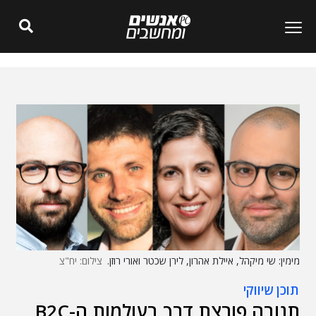
מימין: שי מיקהל, איילת אהרון, לירן שכטר ואורי רוזן.
צילום: יח"צ
תוכן שיווקי
תנובה פורצת דרך בעולמות ה-B2C