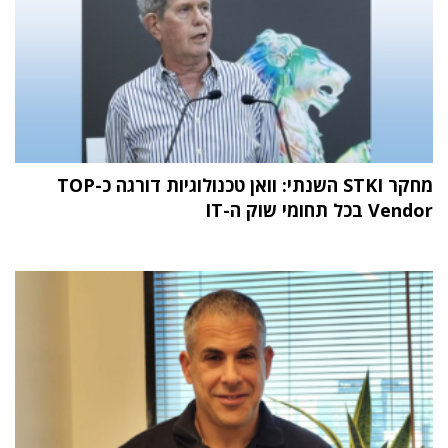
מחקר STKI השנתי: וואן טכנולוגיות דורגה כ-TOP
Vendor בכל תחומי שוק ה-IT