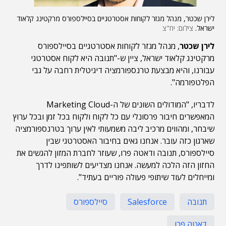
לירן שכטר, מנהל מגזר לקוחות אסטרטגיים בסיילספורס מרקטינג קלאוד
ישראל.
צילום: יח"צ
לירן שכטר
, מנהל מגזר לקוחות אסטרטגיים בסיילספורס
מרקטינג קלאוד ישראל, ציין ש-"תנובה היא לקוח אסטרטגי
עבורנו, והיא מבצעת טרנספורמציה דיגיטלית רחבה על גבי
הפלטפורמה".
לדבריו, "המודולים השונים של ה-Marketing Cloud
המאפשרים חיבור פרסונלי עם כל לקוח ולקוח בכל זמן ובכל ערוץ
שיבחר, ומהווים מרכיב ליבה משמעותי לאין ערוך בטרנספורמציה
שארגון כזה עובר. אנחנו גאים בחיבור האסטרטגי שבין
סיילספורס, תנובה ודאטה פרו, שעוזר לחברת המזון להגשים את
החזון הזה הלכה למעשה. אנחנו מצדיעים לשותפינו לדרך
ומייחלים לעוד שיתופי פעולה פוריים בעתיד".
תנובה
Salesforce
סיילספורס
דאטה פרו