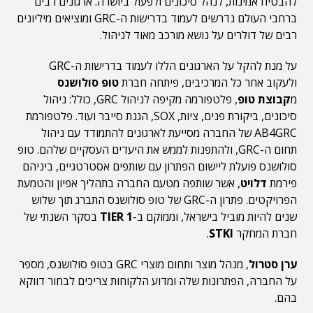
להבטיח אמינות, לנהל סיכונים ולפעול ביושרה. ארגונים רבים
ברחבי העולם נדרשים לעמוד בדרישות ה-GRC ומוציאים מיליונים
רבים של דולרים על נושא מורכב מאוד לניהול.
על מנת להקל על הארגונים הללו לעמוד בדרישות ה-GRC
ולעקוב אחר כל המרכיבים, פיתחה חברת
טופ סולושנס
מ
קבוצת טופ
, פלטפורמה מקיפה לניהול GRC, כולל: ניהול
סיכונים, ביקורת פנים, ציות, SOX, הגנת סייבר ועוד. פלטפורמת
AB4GRC של החברה מסייעת לארגונים להתמודד עם ניהול
תחום ה-GRC, ולהתפנות לממש את היעדים העסקיים שלהם. טופ
סולושנס פועלת ליישום הפתרון עם שותפים אסטרטגיים, ביניהם
פירמת
דלויט
, אשר שותפה מטעם החברה בתהליך אפיון והטמעת
הפרויקטים. פתרון ה-GRC של טופ סולושנס התברג תוך שלוש
שנים להיות מוביל בישראל, וממוקם ב-
TIER 1
בסקר השנתי של
חברת המחקר
STKI
.
ערן סטרול
, מנהל מוצר ותחום מוצרי GRC בטופ סולושנס, מספר
על החברה, הפתרונות שלה ומדוע הלקוחות צריכים לבחור דווקא
בהם.