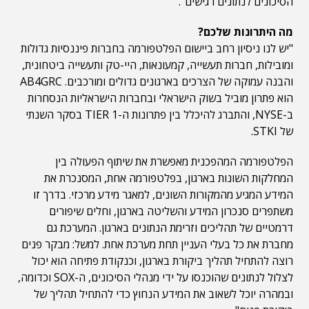
הסיכונים לנתונים רגישים".
מה היתרונות שלכם?
"יש לנו ניסיון רחב ביישום הפלטפורמה בחברות פיננסיות גדולות
ומובילות, חברות תעשייה, קמעונאות, היי-טק ותעשייה ביטחונית,
והבנה עמוקה של הצרכים בארגונים גדולים ומורכבים. AB4GRC
הוא פתרון מוביל בשוק הישראלי ובחברות הישראליות הנסחרות
ב-NYSE, והתברג להיכלל בין פתרונות ה-TIER 1 בסקר השנתי
של STKI.
הפלטפורמה המהפכנית מאפשרת את שיתוף הפעולה בין
המחלקות השונות בארגון, בפלטפורמה אחת, המסנכרת את
המידע המגיע מהמקורות השונים, למאגר מידע מרכזי. בדרך זו
משתפרים סנכרון המידע והשליטה בארגון, וחלים שיפורים
דרמטיים של תהליכים וזרימת הנתונים בארגון. המערכת גם
מחברת את כל בעלי העניין תחת מערכת אחת. למשל: מבקר פנים
רוצה להתחיל תהליך ביקורת בארגון, וכנקודת פתיחה הוא יכול
לצלול לנתונים שהוכנסו על ידי מנהלי הסיכונים, ה-SOX וכדומה,
ובמהרה יוכל לשאוב את המידע הנחוץ כדי להתחיל תהליך של