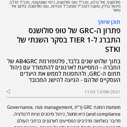
סולושנס, איל ברנע, מנכ"ל טופ סולושנס, ג'ימי שווצקופף, מנכ"ל STKI,
מיכאל ברלין, משנה למנכ"ל וסמנכ"ל מכירות, טופ סולושנס. צילום: איל
גזיאל
תוכן שיווקי
פתרון ה-GRC של טופ סולושנס
התברג ל-TIER 1 בסקר השנתי של
STKI
בתוך שלוש שנים בלבד, פלטפורמת AB4GRC של
החברה - המסייעת לארגונים להתמודד עם ניהול
תחום ה-GRC, ולהתפנות לממש את היעדים
העסקיים שלהם - הגיעה להישג המכובד
12/08/2021 11:02
משמעות המונח GRC (ר"ת Governance, risk management,
and compliance) היא ממשל, ניהול סיכונים וציות לרגולציה.
מדובר בשלושה מרכיבים המסייעים לארגונים ברחבי העולם