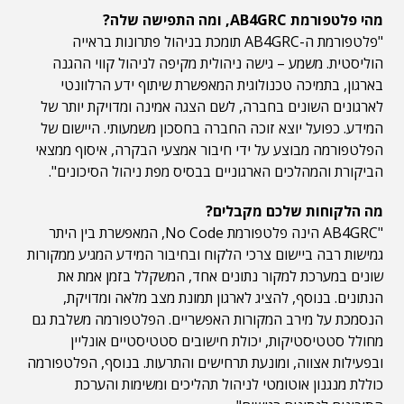
מהי פלטפורמת AB4GRC, ומה התפישה שלה?
"פלטפורמת ה-AB4GRC תומכת בניהול פתרונות בראייה
הוליסטית. משמע – גישה ניהולית מקיפה לניהול קווי ההגנה
בארגון, בתמיכה טכנולוגית המאפשרת שיתוף ידע הרלוונטי
לארגונים השונים בחברה, לשם הצגה אמינה ומדויקת יותר של
המידע. כפועל יוצא זוכה החברה בחסכון משמעותי. היישום של
הפלטפורמה מבוצע על ידי חיבור אמצעי הבקרה, איסוף ממצאי
הביקורת והמהלכים הארגוניים בבסיס מפת ניהול הסיכונים".
מה הלקוחות שלכם מקבלים?
"AB4GRC הינה פלטפורמת No Code, המאפשרת בין היתר
גמישות רבה ביישום צרכי הלקוח ובחיבור המידע המגיע ממקורות
שונים במערכת למקור נתונים אחד, המשקלל בזמן אמת את
הנתונים. בנוסף, להציג לארגון תמונת מצב מלאה ומדויקת,
הנסמכת על מירב המקורות האפשריים. הפלטפורמה משלבת גם
מחולל סטטיסטיקות, יכולת חישובים סטטיסטיים אונליין
ובפעילות אצווה, ומונעת תרחישים והתרעות. בנוסף, הפלטפורמה
כוללת מנגנון אוטומטי לניהול תהליכים ומשימות והערכת