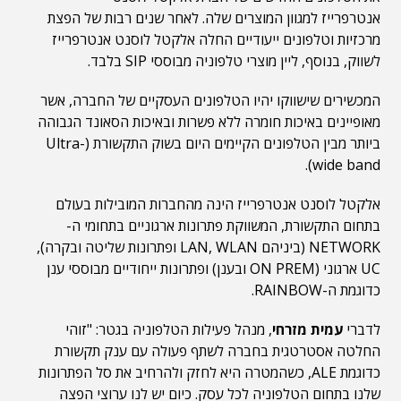
אנטרפרייז
למגוון המוצרים שלה. לאחר שנים רבות של הפצת
מרכזיות וטלפונים ייעודיים החלה אלקטל לוסנט אנטרפרייז
לשווק, בנוסף, ליין מוצרי טלפוניה מבוססי SIP בלבד.
המכשירים שישווקו יהיו הטלפונים העסקיים של החברה, אשר
מאופיינים באיכות חומרה ללא פשרות ובאיכות הסאונד הגבוהה
ביותר מבין הטלפונים הקיימים היום בשוק התקשורת (Ultra-
wide band).
אלקטל לוסנט אנטרפרייז הינה מהחברות המובילות בעולם
בתחום התקשורת, המשווקת פתרונות ארגוניים בתחומי ה-
NETWORK (ביניהם LAN, WLAN ופתרונות שליטה ובקרה),
UC ארגוני (ON PREM ובענן) ופתרונות ייחודיים מבוססי ענן
כדוגמת ה-RAINBOW.
לדברי
עמית מזרחי
, מנהל פעילות הטלפוניה בגטר: "זוהי
החלטה אסטרטגית בחברה לשתף פעולה עם ענק תקשורת
כדוגמת ALE, כשהמטרה היא לחזק ולהרחיב את סל הפתרונות
שלנו בתחום הטלפוניה לכל עסק. כיום יש לנו ערוצי הפצה