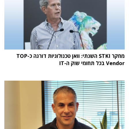
מחקר STKI השנתי: וואן טכנולוגיות דורגה כ-TOP
Vendor בכל תחומי שוק ה-IT