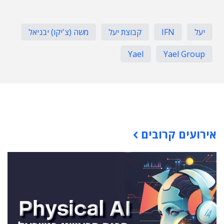
יעל
IFN
קבוצת יעל
משה (צ'יקו) יבניאל
Yael
Yael Group
תוכן פרסומי
אירועים קרובים