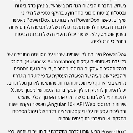
בשלוש מחברות הביטוח הגדולות בישראל, ביניהן
כלל ביטוח
ו
בסס"ח
(ביטוח סיכוני סחר חוץ), בהיקף כספי של מיליוני
שקלים, כאשר PowerDox היה במרכזם. PowerDox מאפשר
לחברות הביטוח לראות תמונה כוללת של כל תביעה ולקדם אותה
באופן אוטומטי, לצד שיפור יכולת העמידה של חברות הביטוח
בתהליכי הרגולציה.
PowerDox הינו מחולל יישומים, שבנוי על הסוויטה המובילה של
כלי
יבמ
לאוטומציה עסקית (Business Automation) ומסוגל
לנהל תהליכים עסקיים מבוססי מסמכים, לייצר הנעת מסמכים
ולהביא לאוטומציה של הפעולה העסקית על פי לוגיקה מוגדרת
מראש בכל ארגון. לפי תוכנית והגדרות שהותאמו לארגון מכל תחום,
יכול הפתרון להזניק תהליך עסקי ברגע הגעתו של מסמך מסוג X
לתיבת המייל של גורם כלשהו או לאתר הארגון. הכלי, שמציע
שירותים מבוססי API Web ו-Angular 10, מאפשר הקמת יישום
ותהליכים עסקיים על ידי קסטומיזציה בלבד של ניהול מסמכים
מחלקתי או חטיבתי בתוך ימים אחדים.
"PowerDox מביא אותנו לרמה מתקדמת של חוויית משתמש, כפי