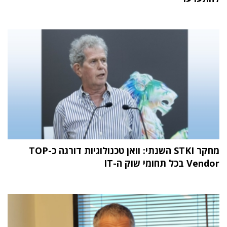
מחקר STKI השנתי: וואן טכנולוגיות דורגה כ-TOP
Vendor בכל תחומי שוק ה-IT