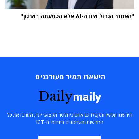
"האתגר הגדול אינו ה-AI אלא הטמעתה בארגון"
הישארו תמיד מעודכנים
Daily
maily
הירשמו עכשיו ותקבלו גם אתם ניוזלטר מקצועי יומי, המרכז את כל
החדשות והעדכונים בתחומי ה-ICT