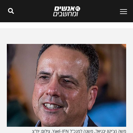
משה (צ'יקו) יבניאל, משנה למנכ"ל Yael-IFN. צילום: יח"צ