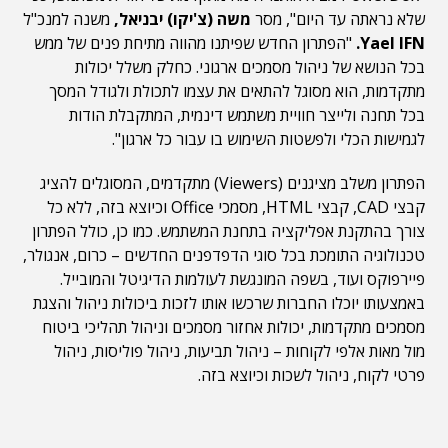
שלא נראתה עד היום", מסר
משה (צ'יקו) יבניאל,
משנה למנכ"ל
Yael IFN.
"הפתרון החדש שפיתנו מהווה מתיחת פנים של ממש
בכל הנושא של ניהול מסמכים ארגוני. כחלק משלל יכולות
מתקדמות, הוא מסוגל להתאים את עצמו לתכולת ולגודל המסך
בכל תחנה ולייצר חוויית משתמש דינמית, המתקבלת הודות
לגמישות הכלי ולפשטות השימוש בו עבור כל ארגון".
הפתרון משלב מציגנים (Viewers) מתקדמים, המסוגלים להציג
קבצי CAD, קבצי HTML, מסמכי Office וכיוצא בזה, ללא כל
צורך בהתקנת אפליקציה בתחנת המשתמש. כמו כן, כולל הפתרון
טכנולוגיה התומכת בכל סוגי הדפדפנים החדשים – כרום, אנגולר,
פיירפוקס ועוד, בשפה המונגשת לעולמות הדיגיטל והמובייל.
באמצעותו יוכלו החברות שרכשו אותו לזכות ביכולות ניהול והצגת
מסמכים מתקדמות, יכולות אחזור מסמכים וניהול תהליכי ביטוח
מול מאות אלפי לקוחות – ניהול תביעות, ניהול פוליסות, ניהול
פרטי לקוח, ניהול לשכות וכיוצא בזה.