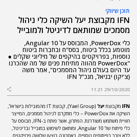
תוכן שיווקי
IFN מקבוצת יעל השיקה כלי ניהול
מסמכים שמותאם לדיגיטל ולמובייל
כלי PowerDox, המבוסס על Angular 10,
מוטמע בכלל ביטוח, בסס"ח ובחברות ביטוח
נוספות, בפרויקטים בהיקפים של מיליוני שקלים ●
"PowerDox מהווה מתיחת פנים של מה שהכרנו
עד היום בעולם ניהול המסמכים", אמר משה
(צ'יקו) יבניאל, מנכ"ל IFN
29/10/2020 11:21
IFN
מקבוצת
יעל
(Yael Group), קבוצת IT מהמובילות בישראל,
השיקה את PowerDox – כלי מתקדם לניהול מסמכים, המייצר
חוויית משתמש משודרגת. הפתרון, אשר פותח ב-IFN, מבוסס על
כלי פיתוח של Angular 10, ומותאם לשימוש במובייל ובדיגיטל,
ללא צורך בפיתוחים נוספים. באחרונה בוצעו שלושה פרויקטים