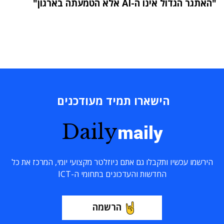
"האתגר הגדול אינו ה-AI אלא הטמעתה בארגון"
הישארו תמיד מעודכנים
Daily
maily
הירשמו עכשיו ותקבלו גם אתם ניוזלטר מקצועי יומי, המרכז את כל
החדשות והעדכונים בתחומי ה-ICT
הרשמה