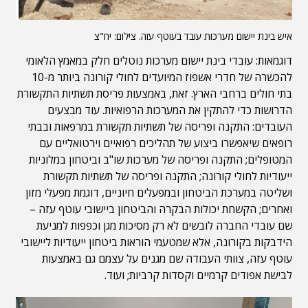
איש בינת יישום מערכות עובד בעוטף עזה. צילום: יח"צ
דוגמאות: עובדי בינת יישום מערכות נוטלים חלק במאמץ הלאומי
להכשרה של חדרי אשפוז המיועדים לחולי קורונה ביותר מ-10
בתי חולים ברחבי הארץ. זאת, באמצעות פריסת תשתיות התקשורת
הדרושות כדי להתקין את המערכות הרפואיות. עוד מבצעים
העובדים: התקנה ופריסה של תשתיות תקשורת במרפאות ובבתי
רופאים שיאפשרו ביצוע של תהליכים רפואיים וירטואליים עם
המטופלים; התקנה ופריסה של מערכות שו"ב וביטחון במלוניות
ייעודיות לחולי קורונה; התקנה ופריסה של תשתיות תקשורת
ושליטה במערכת הביטחון ובמפעלים חיוניים, דוגמת מפעלי מזון
ואחרים; הקשחת יכולות הבקרה והביטחון ביישובי עוטף עזה –
שם עובדי החברה לובשים לא רק מסיכות מגן וכפפות למניעת
הידבקות בקורונה, אלא שמטעמי הוראות ביטחון ייעודיות ליישובי
עוטף עזה, צוותי העבודה שם מגנים על עצמם גם באמצעות
לבישת אפודים קרמיים וקסדות קרביות; ועוד.