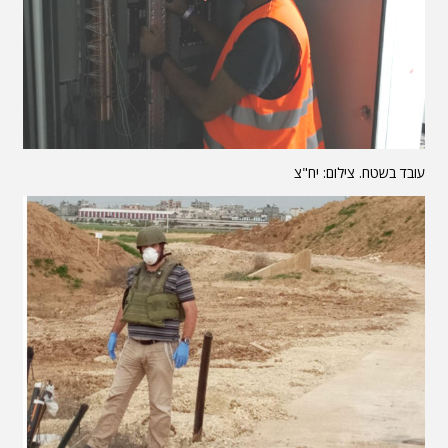
עובד בשטח. צילום: יח"צ