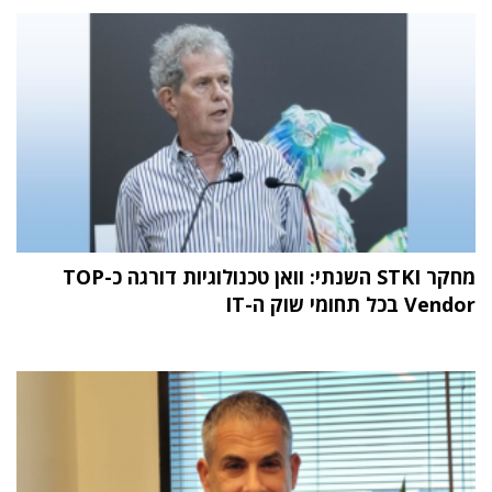
מחקר STKI השנתי: וואן טכנולוגיות דורגה כ-TOP
Vendor בכל תחומי שוק ה-IT