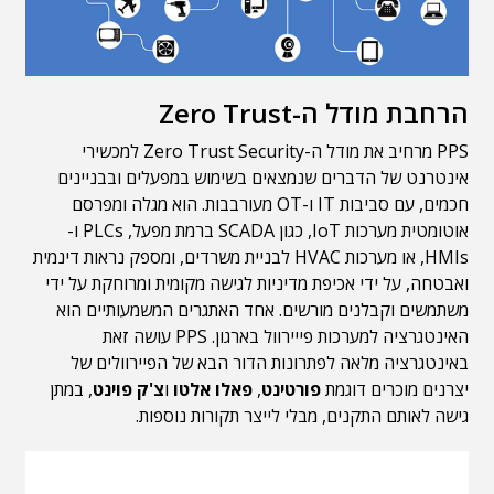
הרחבת מודל ה-Zero Trust
PPS מרחיב את מודל ה-Zero Trust Security למכשירי
אינטרנט של הדברים שנמצאים בשימוש במפעלים ובבניינים
חכמים, עם סביבות IT ו-OT מעורבבות. הוא מגלה ומפרסם
אוטומטית מערכות IoT, כגון SCADA ברמת מפעל, PLCs ו-
HMIs, או מערכות HVAC לבניית משרדים, ומספק נראות דינמית
ואבטחה, על ידי אכיפת מדיניות לגישה מקומית ומרוחקת על ידי
משתמשים וקבלנים מורשים. אחד האתגרים המשמעותיים הוא
האינטגרציה למערכות פייירוול בארגון. PPS עושה זאת
באינטגרציה מלאה לפתרונות הדור הבא של הפיירוולים של
יצרנים מוכרים דוגמת
פורטינט
,
פאלו אלטו
ו
צ'ק פוינט
, במתן
גישה לאותם התקנים, מבלי לייצר תקורות נוספות.