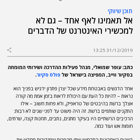
תוכן שיווקי
אל תאמינו לאף אחד – גם לא
למכשירי האינטרנט של הדברים
31/12/2019 13:25
כתב: עופר שמואלי, מנהל פעילות ההדרכה ושירותי המומחה
בסקיור ווייב, המפיצה בישראל של
פולס סקיור
.
אחד הדגשים באבטחת מידע שכל יצרן פתרון ידגיש בפניך הוא
נראות – להיות כל העת עם היכולת לראות בזמן אמת מה קורה
אצלך ברשת בהיבטים של טראפיק, ולא פחות חשוב – אילו
התקנים שותפים ברשת. זה היה פשוט עד לפני שנים לא רבות:
הרכיבים הרשתיים היו בעיקר מתגים, נתבים, תחנות קצה, שרתים,
חומות אש ועוד כמה.
בשנים האחרונות התרחשו שתי מהפכות שמגדירות מחדש את