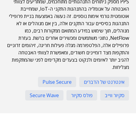
PPS מספק ניתוחים התנהגותיים מתוחכמים, שמתריעים לצוותי
האבטחה על אנומליה בהתנהגות התקני ה-IoT, שמחייבת
אוטומטית גורמי אימות נוספים. זה נעשה באמצעות בניית פרופילי
התנהגות בסיסיים עבור התקנים אלה, בין אם מנוהלים או לא
מנוהלים, תוך שימוש במידע המתואם ממקורות רבים, כמו
NetFlow, נתוני משתמשים ומכשירים אחרים ברשת. בעזרת
פרופילים אלה, הפלטפורמה מגלה פעילות חריגה, זיהומים זדוניים
והתקפות מצד דומיינים חשודים, ומאפשרת לצוותי האבטחה
להגיב יותר לאיומים ולנקוט בצעדים מקדימים לפני שהמתקפות
מצליחות.
אינטרנט של הדברים
Pulse Secure
סקיור ווייב
פולס סקיור
Secure Wave
תוכן פרסומי