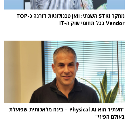
מחקר STKI השנתי: וואן טכנולוגיות דורגה כ-TOP
Vendor בכל תחומי שוק ה-IT
"העתיד הוא Physical AI – בינה מלאכותית שפועלת
בעולם הפיזי"