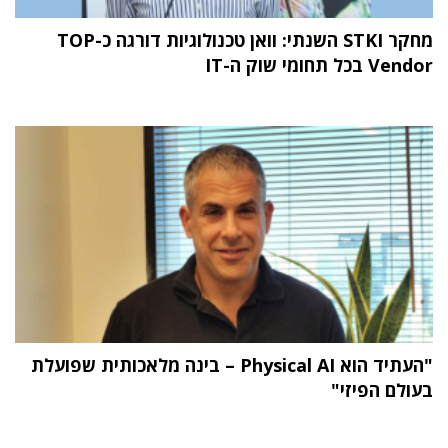
מחקר STKI השנתי: וואן טכנולוגיות דורגה כ-TOP
Vendor בכל תחומי שוק ה-IT
"העתיד הוא Physical AI – בינה מלאכותית שפועלת
בעולם הפיזי"