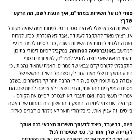
ספרי לנו על השירות בממר"ם, איך הגעת לשם, מה הרקע
שלך?
"השירות הצבאי שלי לא היה סטנדרטי. לפחות ממה שהיה מקובל
אז. רציתי מאוד להתקבל לעתודה, אבל לא הוגדרתי ככזו. למרות
זאת החלטתי לדחות את השירות בשנה, כדי לסיים ללמוד מדעי
המחשב ב
אוניברסיטה הפתוחה
, במקביל לסיום לימודי בתיכון.
ידעתי מראש שאני רוצה להגיע לממר"ם, לא ויתרתי ובסוף
התקבלתי לקורס קדם צבאי של ממר"ם. האמת שמאוד נהניתי, כי
הידע המוקדם שלי מאוד עזר לי, וכשהחל השלב המעשי של
עבודה בצוות ופרויקטים, היה לי הרבה יותר קל מלאחרים. בשלב
מסוים המפקדים זיהו אותי, והבינו שאני לא צריכה להיות שם. הם
אמרו לי תעשי מבחן ואם תעברי לא תצטרכי לסיים את הקורס –
וכך היה. שובצתי ליחידה. התפקיד הראשון היה בתחום של דאטה
בייסים. זה עניין אותי, כי בלימודי תואר לא מלמדים דברים כאלו".
היום, בדיעבד, כיצד לדעתך השירות הצבאי בנה אותך
לקריירה שלך אחר כך, כפי שסיפרת לנו?
"וואו. קשה לתמצת את זה בתשובה קצרה. עשיתי תפקידים