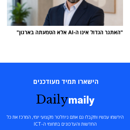
"האתגר הגדול אינו ה-AI אלא הטמעתה בארגון"
הישארו תמיד מעודכנים
Daily
maily
הירשמו עכשיו ותקבלו גם אתם ניוזלטר מקצועי יומי, המרכז את כל
החדשות והעדכונים בתחומי ה-ICT