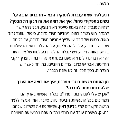
הלאה".
רגע לפני שאת עוברת לתפקיד הבא – מדברים הרבה על
נשים בתפקידי ניהול. איך את רואה את זה מנקודת מבטך?
"להיות מנכ"לית זה באמת טייטל מאוד נוצץ, אבל ללא קשר
למגדר. הוא משלב בתוכו ניגודיות מאוד גדולה, סיפוק ואתגר גדול
מאוד. בסופו של דבר יש עלייך אחריות מאוד גדולה, על כל מה
שקורה בחברה, על כל המחלקות, על ההצלחות ועל הכישלונות
בדיוק באותה מידה, ויש קבלת החלטות בעולמות של אי וודאות.
זה לא דברים קלים ולא פעם בצמרת אתה די בודד, וצריך לקבל
החלטות. אבל יש כמובן צדדים חיוביים, במיוחד כאשר יש
הצלחות. בסך הכל, זה לא שונה מגבר".
מן הסתם פגשת בוגרי ממר"ם, איך את רואה את הערך
שלהם ותרומתם לחברה?
"אכן יצא לי לפגוש בוגרי ממר"ם בכל התעשיות בארץ. הם
משולבים בכל התעשיות, הביטחוניות, סייבר, ועוד. אפשר ללמוד
מרשת הקשרים שלי ב
לינקדאין
, שמשקפת את השילוב שלהם
במשק. כשאתה עובד עם בוגרי ממר"ם אתה מרגיש את האווירה