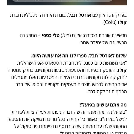
בפרק זה, ראיון עם
אורטל תבל
, בוגרת היחידה ומנכ"לית חברת
קולו
(Colu).
מראיינת אורחת בסדרה: אל"מ (מיל.)
טלי כספי
– המפקדת
הראשונה של יחידת שחר.
שלום לאורטל תבל. ספרי לנו מה את עושה היום.
"אני משמשת כיום כמנכ"לית חברת הסטארט-אפ הישראלית
קולו
, העוסקת בפיתוח והטמעת מטבעות מקומיים, כחלק ממטרה
לחזק קהילות מקומיות ברחבי העולם. המטבעות האלו מתגמלים
את הקהילה לרכוש מוצרים מעסקים מקומיים ובסופו של דבר
הכסף חוזר לקהילה".
מה אתם עושים בפועל?
"בפועל מה שזה אומר זה שהחברה מפתחת אפליקציות לעיריות,
למשל בארה"ב, כאשר כל קהילה בכל מדינה משיקה את המטבע
המקומי שלה עם המיתוג שלה. בנוסף גם פיתחנו פרוטוקול על
הבלוקצ'יין המיועד לקהילות קטנות".