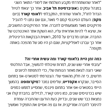
"לאחר שהשתחררתי מקבע השלמתי את לימודי התואר השני
במנהל עסקים ב
אוניברסיטת תל אביב
. אחר כך יצאתי לטיול
הגדול לחו"ל, ולאחר שחזרתי, התקבלתי ל
לאומי קארד
(כיום
מקס
). העולם הפיננסי קסם לי מאוד, וגם שם נתנו לי להוביל
פרויקטים מאוד משמעותיים לחברה. אחד הפרויקטים החשובים,
אז, שיצא לי להיות אחראית עליו, הוא השקת אתר האינטרנט של
החברה. אנחנו מדברים על 2010, ראשית הבנקאות הדיגיטלית.
אחר כך עברנו לאפליקציות, שגם הן היו סוג של מהפכה באותה
תקופה".
כמה זמן היית בלאומי קארד ומה עשית אחרי זה?
"עזבתי אחרי שש שנים, למרות שיכולתי להמשיך, אבל החלטתי
שאני רוצה לצאת מאזור הנוחות שלי, כדי להתפתח לכיוונים
חדשים, כי זה חלק מהאופי שלי. הצטרפתי לסטארט-אפ בתחום
הסייבר, שנקרא
אקסדייט
, שלימים נמכר ל
מיקרוסופט
. בהמשך
הייתי בסטארט-אפ אחר בתחום פיננסי, שמסייע לממש כספים
שיש בכרטיסים שונים, כמו גיפט קארד, לנזילים. בחברת קולו אני
נמצאת כבר שש שנים, ובדיוק כעת הודענו שהחברה עומדת
להימכר לחברה אמריקנית. אז גם פה אסיים את התפקיד ואמשיך