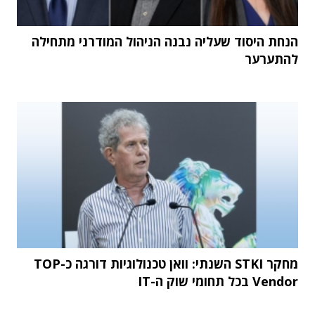
הנחת היסוד שעליה נבנה הניהול המודרני מתחילה
להתערער
מחקר STKI השנתי: וואן טכנולוגיות דורגה כ-TOP
Vendor בכל תחומי שוק ה-IT