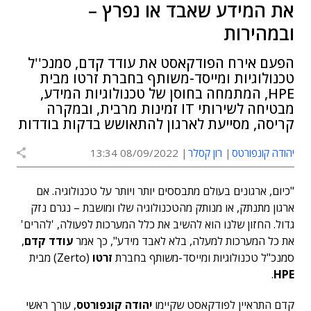
את המידע שאבד או נפרץ –
ובמהירות
הפעם אירח הפודקאסט את עודד קדם, סמנכ''ל
טכנולוגיות ומייסד-משותף בחברת זרטו מבית
HPE, המתמחה בחוסן של טכנולוגיות המידע,
מבטיחה לשירותי IT זמינות מרבית, ובמקרה
קריסה, מסייעת לארגון להתאושש בדקות בודדות
יהודה קונפורטס
רון קסלר
08/09/2022 13:34
"כיום, ארגונים בעולם מתבססים יותר ויותר על טכנולוגיה. אם
ארגון מתנתק, או מנותק מהטכנולוגיה שלו ומושבת – נגרם נזק
גדול. החזון שלנו הוא להשיב את כלל המערכות לפעולה, 'להרים'
את כל המערכות למעלה, בלא לאבד מידע", כך אמר
עודד קדם
,
סמנכ"ל טכנולוגיות ומייסד-משותף בחברת
זרטו
(Zerto) מבית
.
HPE
קדם התראיין לפודקאסט שקיימו
יהודה קונפורטס
, עורך ראשי