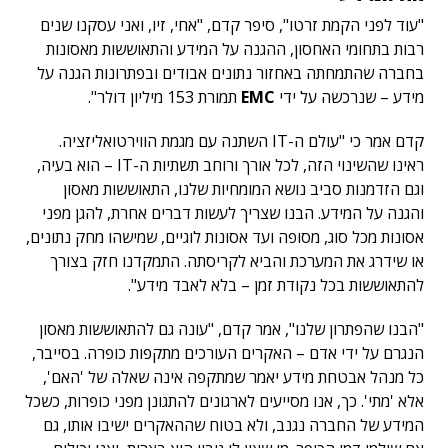
"עוד לפני הקמת זרטו", סיפר קדם, "אחי, זיו, ואני עסקנו שנים
רבות בתחומי האחסון, ההגנה על המידע והתאוששות מאסונות
בחברה שהתמחתה באחזור נתונים אבודים ובפתרונות הגנה על
מידע – שנרכשה על ידי
EMC
תמורת 153 מיליון דולר".
קדם אמר כי "עולם ה-IT השתנה עם מגמת הווירטואליזציה.
ראינו שהשינוי הזה, לכל אורך ורוחב תשתיות ה-IT – הוא בעיה,
וגם הזדמנות סביב נושא המומחיות שלנו, התאוששות מאסון
והגנה על המידע. הבנו שצריך לעשות דברים אחרת, להגן מפני
אסונות מכל סוג, מסופה ועד אסונות לוגיים, שמישהו מחק נתונים,
או שידרג את המערכת והביא לקריסתה. התמקדנו חזק בצורך
להתאוששות בכל נקודת זמן – בלא לאבד מידע".
"הבנו שהפתרון שלנו", אמר קדם, "עונה גם להתאוששות מאסון
הנגרם על ידי אדם – האקרים העורכים מתקפות כופרה. בסייבר,
כל מנהל אבטחת מידע יאמר שמתקפה אינה שאלה של 'האם',
אלא 'מתי'. כך, אנו מסייעים לארגונים להתגונן מפני כופרות, כשכל
המידע של החברה נגנב, ולא בטוח שההאקרים ישיבו אותו, גם