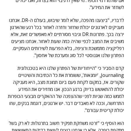
אם שולמו דמי הכופר. מי שאין לו גיבוי הוא בצרות, ואנו יכולים
לשחזר את המידע".
לדבריו, "ביצענו מהפכה, שלא לומר שיבוש, בעולם ה-DR. אנחנו
מעניקים לארגונים יכולת שחזור וחזרה לאחור בכל רגע שהארגון
ירצה בכך. פתרונות DR וגיבוי מסורתיים לא מאפשרים זאת, אלא
משיבים את המצב לכפי שהיה כמה שעות לאחור. אנחנו מציעים
רפליקציה מתמשכת ורציפה, בלא הפרעות לשירותים העסקיים.
הפתרון שלנו אגנוסטי לכל סוג ומערכת של אחסון".
קדם הסביר כי "הייחודיות של הפתרון שלנו היא בטכנולוגית
Journaling, 'יומנאות', ששומרת את כל הכתיבות והשינויים
שקורים. אז, במקום לקחת פעם ביום תמונת מצב, היא מעניקה
יכולת להתאושש בדיוק ברגע הנכון. אנו מחזירים את המידע
לממש כמה שניות לפני שההצפנה של ההאקרים מבצעי הכופרות
התרחשה, וככה לא מאבדים דבר. יש ארגונים, דוגמת בנקים, שזו
יכולת קריטית עבורם".
הוא הוסיף כי "זרטו משחקת תפקיד חשוב בתרגולות: לא רק בשל
מתקפת כופרה, אלא כי אנחנו רוצים לעשות בדיקות התאוששות