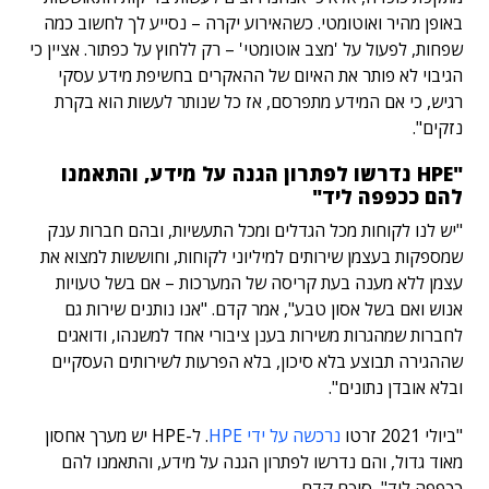
באופן מהיר ואוטומטי. כשהאירוע יקרה – נסייע לך לחשוב כמה
שפחות, לפעול על 'מצב אוטומטי' – רק ללחוץ על כפתור. אציין כי
הגיבוי לא פותר את האיום של ההאקרים בחשיפת מידע עסקי
רגיש, כי אם המידע מתפרסם, אז כל שנותר לעשות הוא בקרת
נזקים".
"HPE נדרשו לפתרון הגנה על מידע, והתאמנו
להם ככפפה ליד"
"יש לנו לקוחות מכל הגדלים ומכל התעשיות, ובהם חברות ענק
שמספקות בעצמן שירותים למיליוני לקוחות, וחוששות למצוא את
עצמן ללא מענה בעת קריסה של המערכות – אם בשל טעויות
אנוש ואם בשל אסון טבע", אמר קדם. "אנו נותנים שירות גם
לחברות שמהגרות משירות בענן ציבורי אחד למשנהו, ודואגים
שההגירה תבוצע בלא סיכון, בלא הפרעות לשירותים העסקיים
ובלא אובדן נתונים".
"ביולי 2021 זרטו
נרכשה על ידי HPE
. ל-HPE יש מערך אחסון
מאוד גדול, והם נדרשו לפתרון הגנה על מידע, והתאמנו להם
ככפפה ליד", סיכם קדם.