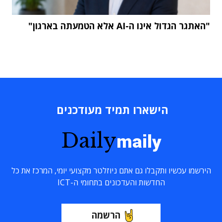
"האתגר הגדול אינו ה-AI אלא הטמעתה בארגון"
הישארו תמיד מעודכנים
Daily
maily
הירשמו עכשיו ותקבלו גם אתם ניוזלטר מקצועי יומי, המרכז את כל
החדשות והעדכונים בתחומי ה-ICT
הרשמה