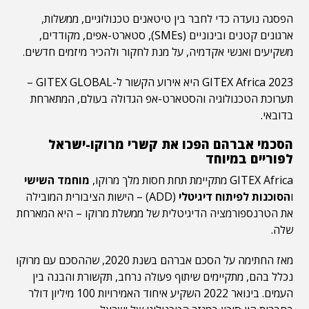
הפסגה נועדה כדי לחבר בין טיטאנים טכנולוגיים, ממשלות,
ארגונים קטנים ובינוניים (SMEs), סטארט-אפים, מקודדים,
משקיעים ואנשי אקדמיה, על מנת לחקור ולהכיר מיזמים חדשים.
GITEX Africa 2023 היא אירוע הקשור ל-GITEX GLOBAL –
תערוכת הטכנולוגיה והסטארט-אפ הגדולה בעולם, המתארחת
בדובאי.
הסכמי אברהם הפכו את קשרי מרוקו-ישראל
לפוריים במיוחד
GITEX Africa מתקיימת תחת חסות מלך מרוקו,
מוחמד השישי
ו
הסוכנות לפיתוח דיגיטלי
(ADD) – הישות הציבורית המובילה
את הטרנספורמציה הדיגיטלית של ממשלת מרוקו – היא המארחת
שלה.
מאז החתימה על הסכם אברהם בשנת 2020, שההסכם עם מרוקו
נכלל בהם, מתקיימים שיתוף פעולה נרחב, תקשורת והבנה בין
העמים. בינואר 2022 השקיע איחוד האמירויות 100 מיליון דולר