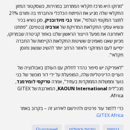
"מרוקו היא מרכז חקלאי המתרחב במהירות, כשסקטור המזון
החקלאי שלה מניע את הפיתוח הכלכלי והחברתי בה ותורם 21%
לתוצר המקומי הגולמי", אמר
גבי מיודובניק
,
סגן נשיא בכיר
ונשיא עסקי החקלאות המדויקת של
אורביה
(נטפים). "פתחנו
לאחרונה את מפעל הייצור הראשון שלנו באזור קניטרה שבמרוקו,
מכיוון שאנו מאמינים ששיטות החקלאות הקיימות של החברה
יסייעו לעם המרוקני ולאזור הרחב יותר להשיג שגשוג וחוסן
חקלאי".
"לאפריקה יש סיפור נהדר לחלוק עם העולם באבולוציה של
הערים הדיגיטליות שלה, המופעלת על ידי דור מוכשר של בני
נוער וממשלות הממוקדות בעתיד", אמרה
טריקסי לומירמנד
,
מנכ"לית
KAOUN International,
המארגנת של GITEX
Africa.
כדי ללמוד עוד פרטים ולהירשם לאירוע זה – בקרוב באתר
.
GITEX Africa
נטפים
עיריית ירושלים
Ourcrowd