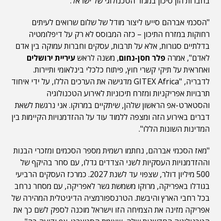
בחברות הון סיכון במגזר הטכנולוגי של ישראל.
"הסכמי אברהם סייעו ליצור מודל של שלום שרואים לעיתים
רחוקות במזרח התיכון – כזה המבוסס לא רק על דיפלומטיה
בדלתיים סגורות, אלא על תרבות, עסקים וחברות עמוקה בין אדם
לאדם", אמרה
פלר חסן-נחום
, משנה לראש
עיריית ירושלים
ואחראית על תיקי קשרי חוץ, פיתוח כלכלי בינלאומי ותיירות.
לדבריה, "GITEX Africa מדגישה את הערכים הללו, על ידי איחוד
תרבויות אפריקניות ומזרח תיכוניות לאירוע הטכנולוגיה
והסטארט-אפ הראשון שלהן, שיתקיים במרוקו. אני נרגשת לשאת
דברים באירוע הזה ומצפה ללמוד עוד על ההזדמנויות הקיימות בין
המדינות השונות הללו".
"מאז הסכמי אברהם, נחתמו רשמית מספר הסכמים ומזכרי הבנות
וההזדמנויות העסקיות לשני הצדדים גדלו, עם סחר בהיקף של
500 מיליון דולר, שצפוי עד לשנת 2027. כמרכז העסקים הרביעי
בגודלו באפריקה, מרוקו משמשת גשר לאפריקה, עם מסחר נרחב
בכל רחבי הארץ והיבשת. הטרנספורמציה הדיגיטלית המהירה של
אפריקה מזינה את הצמיחה הזו וישראל מוכנה לספק לשם כך את