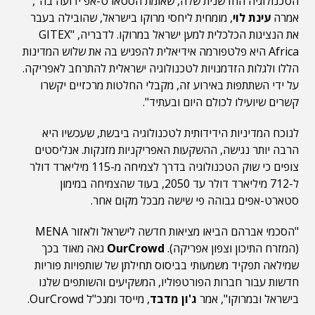
הטכנולוגיה החדשנית שלה, שאומת הסטארט-אפ ידועה בה",
אמרה
עינת לוי
, מומחית ליחסי מרוקו בישראל, שהובילה בעבר
את הנציגות הכלכלית למען ישראל במרוקו. לדבריה, "GITEX
Africa היא פלטפורמה אידיאלית להפגיש בה את שלוש המדינות
הללו ולגלות הזדמנויות לטכנולוגיה ישראלית להתרחב לאפריקה.
על ידי השתתפות באירוע זה, מקבלי החלטות מרכזיים יקשרו
קשרים שיועילו לכולם היום ובעתיד".
לנוכח המדיניות הידידותית לטכנולוגיה ביבשת, שעכשיו היא
הרבה יותר נגישה, ההשקעות האפריקניות מזנקות. אנליסטים
צופים כי שוק הטכנולוגיה בדרך לצמיחה מ-115 מיליארד דולר
ל-712 מיליארד דולר עד 2050, בעוד שהצמיחה במימון
סטארט-אפים גבוהה פי שישה מבכל מקום אחר.
"הסכמי אברהם הביאו מציאות חדשה לישראל ולאזור MENA
(המזרח התיכון וצפון אפריקה).
OurCrowd
גאה מאוד בכך
שמילאה תפקיד משמעותי בביסוס תחילתן של שותפויות פוריות
חדשות עבור חברות הפורטפוליו, המשקיעים והשותפים שלנו
בישראל ובמרוקו", אמר
ג'ון מדבד
, מייסד ומנכ"ל OurCrowd.