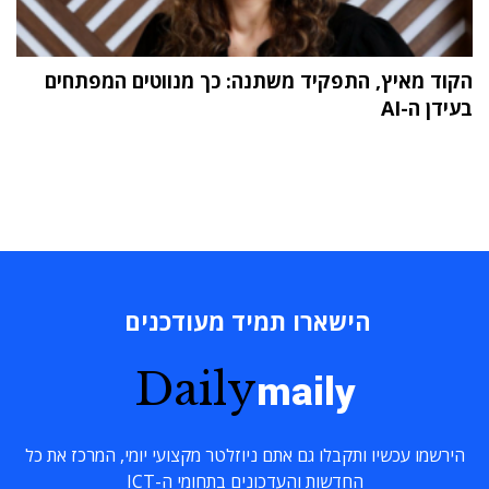
הקוד מאיץ, התפקיד משתנה: כך מנווטים המפתחים
בעידן ה-AI
הישארו תמיד מעודכנים
Daily
maily
הירשמו עכשיו ותקבלו גם אתם ניוזלטר מקצועי יומי, המרכז את כל
החדשות והעדכונים בתחומי ה-ICT