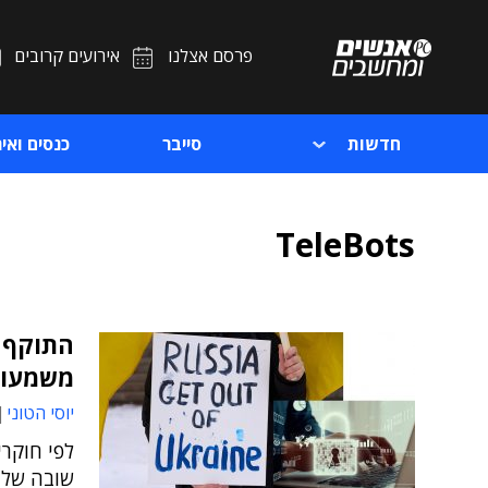
פרסם אצלנו
אירועים קרובים
חדשות
סייבר
כנסים ואיר
TeleBots
התוקף ת
משמעות
יוסי הטוני
שובה של נוזקת Emotet בשל