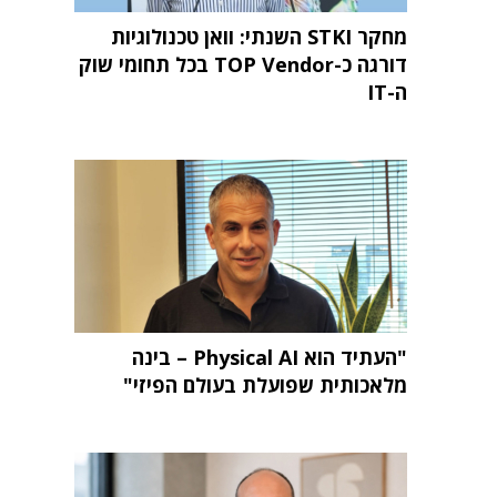
מחקר STKI השנתי: וואן טכנולוגיות
דורגה כ-TOP Vendor בכל תחומי שוק
ה-IT
"העתיד הוא Physical AI – בינה
מלאכותית שפועלת בעולם הפיזי"