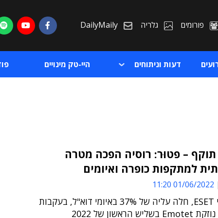
פורומים
גלריה
DailyMaily
ועים
דעות וניתוחים
היי-טק מינויים
פו
וקף – פטוּר: רוסיה הפכה מטרה
ית למתקפות כופרה ואיומים
ת
01/06/2022 11:20
ת
לפי חוקרי ESET, חלה עליה של 37% באיומי דוא"ל, בעקבות
יש הראשון של 2022