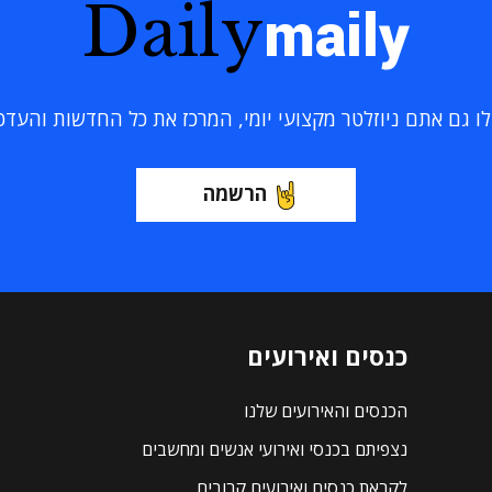
Daily
maily
 גם אתם ניוזלטר מקצועי יומי, המרכז את כל החדשות והעדכוני
הרשמה
כנסים ואירועים
הכנסים והאירועים שלנו
נצפיתם בכנסי ואירועי אנשים ומחשבים
לקראת כנסים ואירועים קרובים