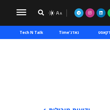
דקאסט
גאדג'Time
Tech N Talk
וכן פרסומי
תוכן פרסומי
וכן פרסומי