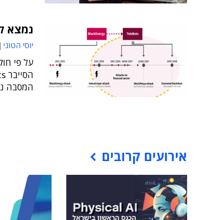
נמצא קש
יוסי הטוני
המסבה נז
אירועים קרובים